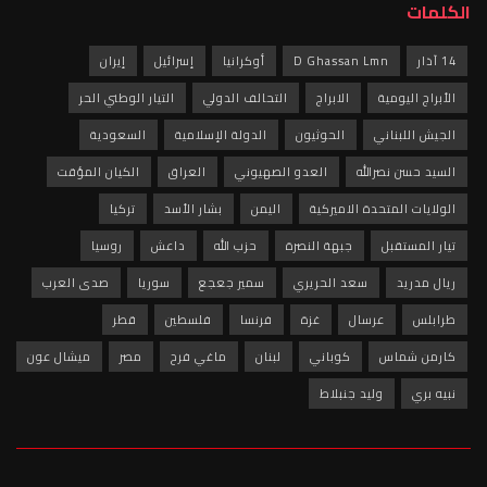
D Ghass
أوكرانيا
إسرائيل
إيران
لابراج
التحالف الدولي
التيار الوطني الحر
الحوثيون
الدولة الإسلامية
السعودية
العدو الصهيوني
العراق
الكيان المؤقت
ميركية
اليمن
بشار الأسد
تركيا
بهة النصرة
حزب الله
داعش
روسيا
 الحريري
سمير جعجع
سوريا
صدى العرب
غزة
فرنسا
فلسطين
قطر
وباني
لبنان
ماغي فرح
مصر
ميشال عون
نبلاط