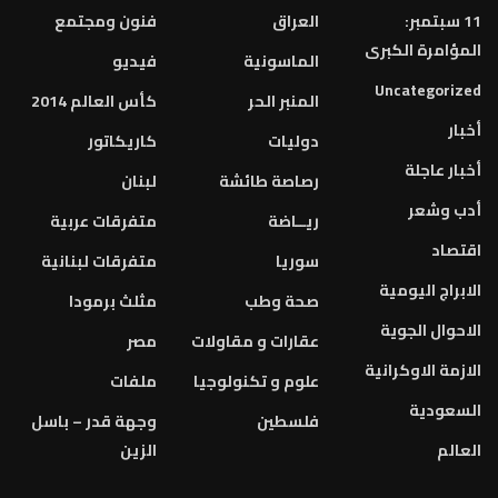
العراق
فنون ومجتمع
الماسونية
فيديو
المنبر الحر
كأس العالم 2014
دوليات
كاريكاتور
رصاصة طائشة
لبنان
ريــاضة
متفرقات عربية
سوريا
متفرقات لبنانية
صحة وطب
مثلث برمودا
عقارات و مقاولات
مصر
علوم و تكنولوجيا
ملفات
فلسطين
وجهة قدر – باسل
الزين