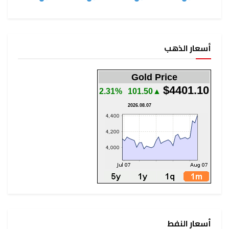
Gold Pr
2.31%
▲101.50
2026.08.07