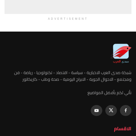
ADVERTISEMENT
ارية - سياسة - اقتصاد - تكنولوجيا - رياضة - فن
وية - الابراج اليومية - صحة وطب - كاريكاتور
واضيع