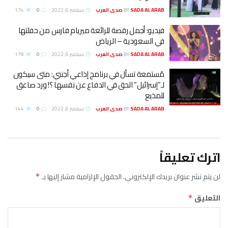
SADA AL ARA صدى العرب
BY
سبتمبر 6, 2022
0
174
يديو: أجمل رقصة للرائعة ميريام فارس من حفلتها
ي السعودية – الرياض
SADA AL ARA صدى العرب
BY
سبتمبر 6, 2022
0
178
ُستمعة تسأل في برنامج إذاعي أجنبي: متى سيكون
ـ”إسرائيل” الحق في الدفاع عن نفسها ؟! ورد صاعق
لمذيع
SADA AL ARA صدى العرب
BY
سبتمبر 6, 2022
0
144
دك الإلكتروني.
الحقول الإلزامية مشار إليها بـ
*