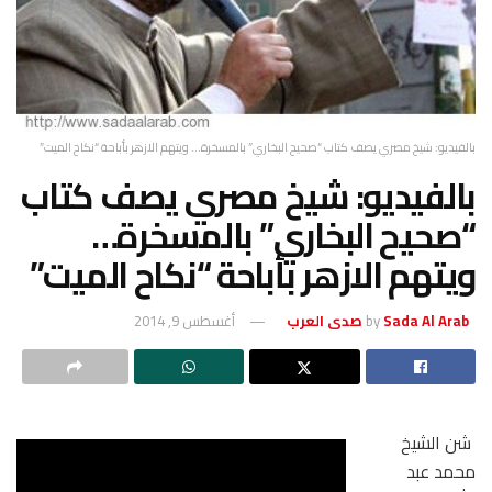
تاب “صحيح البخاري” بالمسخرة… ويتهم الازهر بأباحة “نكاح الميت”
: شيخ مصري يصف كتاب
بخاري” بالمسخرة…
زهر بأباحة “نكاح الميت”
أغسطس 9, 2014