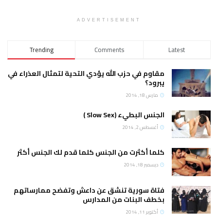
ADVERTISEMENT
Trending
Comments
وم في حزب الله يؤدي التحية لتمثال العذراء في
ود؟
س 18, 2014
س البطيء (Slow Sex )
سطس 2, 2014
ا أكثرت من الجنس كلما قدم لك الجنس أكثر
مبر 18, 2014
ة سورية تنشق عن داعش وتفضح ممارساتهم
ف البنات من المدارس
بر 11, 2014