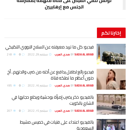
ي القبض على فتاة متهمة بممارسة
الجنس مع إرهابيين
يديو: كل ما تريد معرفته عن السلاح النووي التكتيكي
SADA AL ARA صدى العرب
BY
سبتمبر 29, 2022
0
218
يديو رائع لطفل يدافع عن أخته من ضرب والدتهم.. أخ
نون أعظم ما تملكه فتاة
SADA AL ARA صدى العرب
BY
سبتمبر 16, 2022
0
195
الفيديو: ذكر يضرب إمرأة بوحشية ويخلع حجابها في
لشارع بالكويت
SADA AL ARA صدى العرب
BY
سبتمبر 15, 2022
0
207
الفيديو: اعتداء على فتيات في خميس مشيط
لسعودية