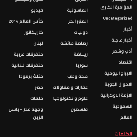
المؤامرة الكبرى
الماسونية
فيديو
Uncategorized
المنبر الحر
كأس العالم 2014
أخبار
دوليات
كاريكاتور
أخبار عاجلة
رصاصة طائشة
لبنان
أدب وشعر
ريــاضة
متفرقات عربية
اقتصاد
سوريا
متفرقات لبنانية
الابراج اليومية
صحة وطب
مثلث برمودا
الاحوال الجوية
عقارات و مقاولات
مصر
الازمة الاوكرانية
علوم و تكنولوجيا
ملفات
السعودية
فلسطين
وجهة قدر – باسل
العالم
الزين
الكلمات