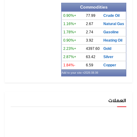
Commodities
+0.90%
77.99
Crude Oil
+1.16%
2.67
Natural Gas
+1.78%
2.74
Gasoline
+0.90%
3.92
Heating Oil
+2.23%
4397.60
Gold
+2.87%
63.42
Silver
-1.84%
6.59
Copper
» Add to your site
2026.08.06
العملات