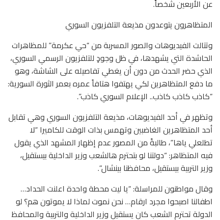
عن الأربعين شخصاً.
المتظاهرون يتوعدون مذيعة التلفزيون السوري
وتتالت الفيديوهات والصور المسربة من “حي عكرمة” للمظاهرات
الحاشدة التي يشهدها، في ظل وجودٍ للتلفزيون الرسمي السوري،
الذي حضر الحدث من دون أن يغطي تفاصيله على الشاشة، وهو
ما دفع المتظاهرين لكي يهتفوا هتافاً عمره بعمر الثورة السورية:
“كاذب كاذب كاذب.. الإعلام السوري كاذب”.
وتظهر في أحد الفيديوهات، مذيعة التلفزيون السوري وهي تقابل
أحد المتظاهرين الغاضبين وتهمس بذات الوقت للكاميرا “لا
تطلعلي ياها”، طالبةً من المصور عدم إظهار المشهد الذي يقول
فيه المتظاهر: “دولتنا لو بتحترم هالشعب وزير الداخلية بيستقيل،
وزير التربية بيستقيل، محافظنا بينشال”.
وقال مواطنون للمراسلة: “يا ليت محطة واحدة اعلنت الحداد…
اطفالنا اصبحوا مجرد ارقام… نحن نموت لماذا لا يموتون هم؟ لو
الدولة تحترم الشعب كان يستقيل وزير الداخلية والتربية والمحافظ