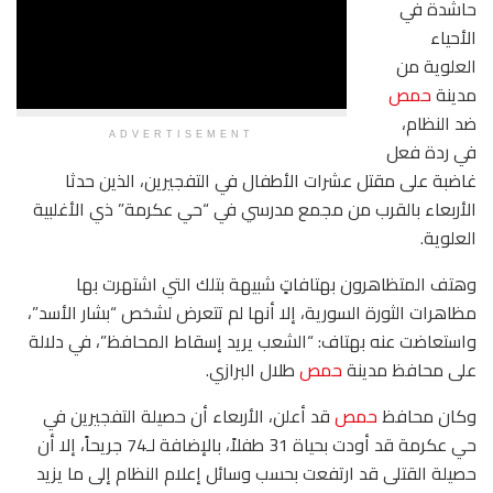
حاشدة في
الأحياء
العلوية من
مدينة
حمص
ضد النظام،
ADVERTISEMENT
في ردة فعل
غاضبة على مقتل عشرات الأطفال في التفجيرين، الذين حدثا
الأربعاء بالقرب من مجمع مدرسي في “حي عكرمة” ذي الأغلبية
العلوية.
وهتف المتظاهرون بهتافاتٍ شبيهة بتلك التي اشتهرت بها
مظاهرات الثورة السورية، إلا أنها لم تتعرض لشخص “بشار الأسد”،
واستعاضت عنه بهتاف: “الشعب يريد إسقاط المحافظ”، في دلالة
على محافظ مدينة
حمص
طلال البرازي.
وكان محافظ
حمص
قد أعلن، الأربعاء أن حصيلة التفجيرين في
حي عكرمة قد أودت بحياة 31 طفلاً، بالإضافة لـ74 جريحاً، إلا أن
حصيلة القتلى قد ارتفعت بحسب وسائل إعلام النظام إلى ما يزيد