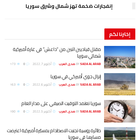
إنفجارات ضخمة تهز شمال وشرق سوريا
إخترنا
لكم
مقتل قياديين اثنين من “داعش” في غارة أميركية
شمالي سوريا
SADA AL ARAB صدى العرب
BY
أكتوبر 7, 2022
0
173
إنزال جوي أميركي في سوريا
SADA AL ARAB صدى العرب
BY
أكتوبر 6, 2022
0
163
سوريا تعتمد التوقيت الصيفي على مدار العام
SADA AL ARAB صدى العرب
BY
أكتوبر 5, 2022
0
190
طائرة روسية تجنبت الاصطدام بمسيّرة أميركية اعترضت
مسارها في سوريا