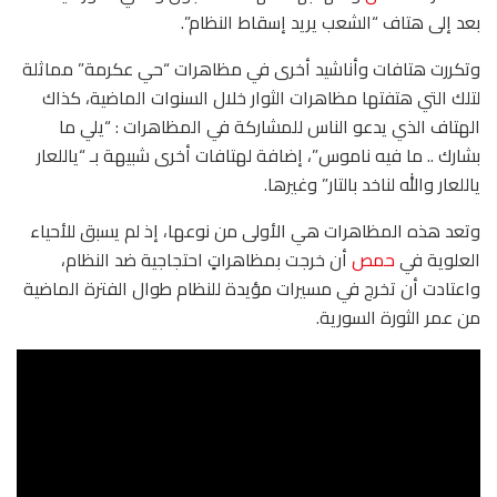
بعد إلى هتاف “الشعب يريد إسقاط النظام”.
وتكررت هتافات وأناشيد أخرى في مظاهرات “حي عكرمة” مماثلة
لتلك التي هتفتها مظاهرات الثوار خلال السنوات الماضية، كذاك
الهتاف الذي يدعو الناس للمشاركة في المظاهرات : “يلي ما
بشارك .. ما فيه ناموس”، إضافة لهتافات أخرى شبيهة بـ “ياللعار
ياللعار والله لناخد بالتار” وغيرها.
وتعد هذه المظاهرات هي الأولى من نوعها، إذ لم يسبق للأحياء
العلوية في
حمص
أن خرجت بمظاهراتٍ احتجاجية ضد النظام،
واعتادت أن تخرج في مسيرات مؤيدة للنظام طوال الفترة الماضية
من عمر الثورة السورية.