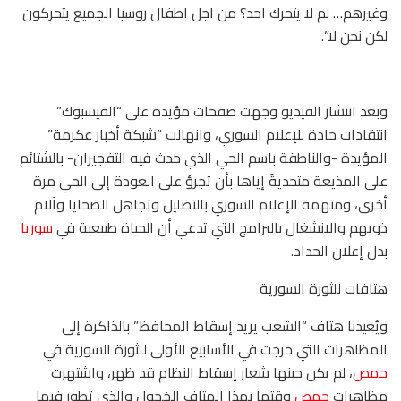
وغيرهم… لم لا يتحرك احد؟ من اجل اطفال روسيا الجميع يتحركون
لكن نحن لا”.
وبعد انتشار الفيديو وجهت صفحات مؤيدة على “الفيسبوك”
انتقادات حادة للإعلام السوري، وانهالت “شبكة أخبار عكرمة”
المؤيدة -والناطقة باسم الحي الذي حدث فيه التفجيران- بالشتائم
على المذيعة متحديةً إياها بأن تجرؤ على العودة إلى الحي مرة
أخرى، ومتهمة الإعلام السوري بالتضليل وتجاهل الضحايا وآلام
ذويهم والانشغال بالبرامج التي تدعي أن الحياة طبيعية في
سوريا
بدل إعلان الحداد.
هتافات للثورة السورية
ويُعيدنا هتاف “الشعب يريد إسقاط المحافظ” بالذاكرة إلى
المظاهرات التي خرجت في الأسابيع الأولى للثورة السورية في
حمص
، لم يكن حينها شعار إسقاط النظام قد ظهر، واشتهرت
مظاهرات
حمص
وقتها بهذا الهتاف الخجول والذي تطور فيما