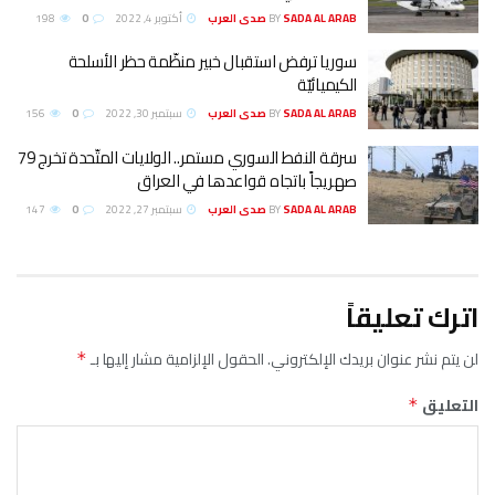
SADA AL ARAB صدى العرب
BY
أكتوبر 4, 2022
0
198
سوريا ترفض استقبال خبير منظّمة حظر الأسلحة
الكيميائيّة
SADA AL ARAB صدى العرب
BY
سبتمبر 30, 2022
0
156
سرقة النفط السوري مستمر.. الولايات المتّحدة تخرج 79
صهريجاً باتجاه قواعدها في العراق
SADA AL ARAB صدى العرب
BY
سبتمبر 27, 2022
0
147
اترك تعليقاً
لن يتم نشر عنوان بريدك الإلكتروني.
الحقول الإلزامية مشار إليها بـ
*
التعليق
*