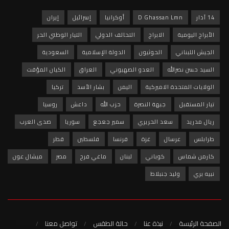
14 آذار
D Ghassan Lmn
أوكرانيا
إسرائيل
إيران
الأبراج اليومية
الابراج
التحالف الدولي
التيار الوطني الحر
الجيش اللبناني
الحوثيون
الدولة الإسلامية
السعودية
السيد حسن نصرالله
العدو الصهيوني
العراق
الكيان المؤقت
الولايات المتحدة الاميركية
اليمن
بشار الأسد
تركيا
تيار المستقبل
جبهة النصرة
حزب الله
داعش
روسيا
ريال مدريد
سعد الحريري
سمير جعجع
سوريا
صدى العرب
طرابلس
عرسال
غزة
فرنسا
فلسطين
قطر
كارمن شماس
كوباني
لبنان
ماغي فرح
مصر
ميشال عون
نبيه بري
وليد جنبلاط
الصفحة الرئيسة
نبذة عنا
حالة الطقس
تواصل معنا