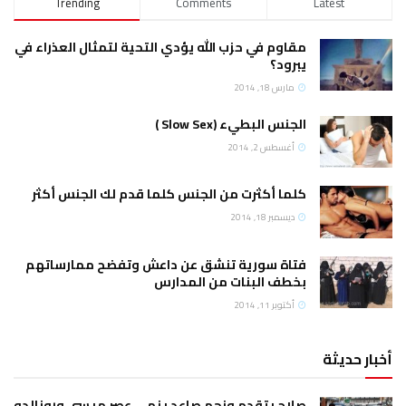
Trending
Comments
Latest
مقاوم في حزب الله يؤدي التحية لتمثال العذراء في
يبرود؟
مارس 18, 2014
الجنس البطيء (Slow Sex )
أغسطس 2, 2014
كلما أكثرت من الجنس كلما قدم لك الجنس أكثر
ديسمبر 18, 2014
فتاة سورية تنشق عن داعش وتفضح ممارساتهم
بخطف البنات من المدارس
أكتوبر 11, 2014
أخبار حديثة
صلاح يتقدم ونجم صاعد ينهي عصر ميسي ورونالدو