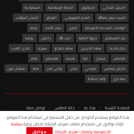
الجيش اللبناني
الحوثيون
الدولة الإسلامية
السعودية
السيد حسن نصرالله
العدو الصهيوني
العراق
الكيان المؤقت
الولايات المتحدة الاميركية
اليمن
بشار الأسد
تركيا
تيار المستقبل
جبهة النصرة
حزب الله
داعش
روسيا
ريال مدريد
سعد الحريري
سمير جعجع
سوريا
صدى العرب
طرابلس
عرسال
غزة
فرنسا
فلسطين
قطر
كارمن شماس
كوباني
لبنان
ماغي فرح
مصر
ميشال عون
نبيه بري
وليد جنبلاط
الصفحة الرئيسة
نبذة عنا
حالة الطقس
تواصل معنا
سياسة الخصوصية
هذا الموقع يستخدم الكوكيز. من خلال الاستمرار في استخدام هذا الموقع ،
فإنك توافق على استخدام ملفات تعريف الارتباط. تفضل بزيارة
سياسة
© 2022 - شبكة صدى العرب الاخبارية
الخصوصية وملفات تعريف الارتباط
.
موافق