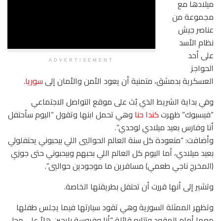
ميلادها مع
مجموعة من
عناصر جيش
نظام الأسد
على أحد
ADVERTISEMENT
الحواجز
العسكرية بدمشق، متمنية أن يعود الأمن والأمان إلى
سوريا
.
وفي بداية الشريط الذي بُث على موقع التواصل الاجتماعي
“فيسبوك” ظهرت
كندا حنا
وهي تحمل ابنها وتقول “اليوم سأحتفل
أنا وفارس بعيد ميلادي لوحدي”.
وأضافت: “متعودة كل سنة العالم الحواليي اللي بيحبوني يحتفلولي
بعيد ميلادي، أما اليوم كل العالم اللي بحبهم وبيحبوني حتى جوزي
(المخرج ناجي طعمي) مسافرين ما موجودين حواليي”.
وتشير إلى أنها قررت أن تحتفل بطريقتها الخاصة.
وتظهر الممثلة السورية وهي تقود سيارتها فيما يجلس طفلها
معها أمام المقود وتتابع قائلة “أنا وفروسة رايحين هلأ على محل