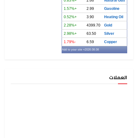
+0.83%
2.66
Natural Gas
+1.57%
2.99
Gasoline
+0.52%
3.90
Heating Oil
+2.28%
4399.70
Gold
+2.98%
63.50
Silver
-1.79%
6.59
Copper
» Add to your site
2026.08.08
العملات