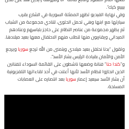
بيبيع كيك”.
وفي نهاية الفيديو تظهر الممثلة السورية في الشارع بقرب
سيارتها مع ابنها وهي تحمل الحلوى، لتنادي مجموعة من الشباب
ثم يظهر مجموعة من عناصر النظام على حاجز بلباسهم وعتادهم
الميداني ويقتربون منها لتطلب منهم الاحتفال معها بعيد ميلادها.
وتقول “بدنا نحتفل بعيد ميلادي وبتمنى من الله ترجع
سوريا
ويرجع
الأمن والأمان بقيادة الرئيس بشار الأسد”.
و”
كندا حنا
” فنانة وضعها ناشطون على القائمة السوداء للفنانين
الذين انحازوا لنظام الأسد لأنها أعلنت في أحد لقاءاتها التلفزيونية
أن بشار الأسد سيعيد إعمار
سوريا
بعد انتصاره على العصابات
المسلحة.