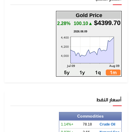
Gold Price
$4399.70
2.28%
▲100.10
2026.08.09
أسعار النفط
Commodities
+1.14%
78.18
Crude Oil