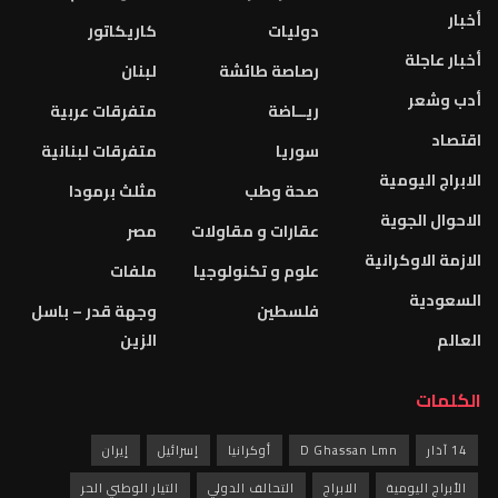
أخبار
دوليات
كاريكاتور
أخبار عاجلة
رصاصة طائشة
لبنان
أدب وشعر
ريــاضة
متفرقات عربية
اقتصاد
سوريا
متفرقات لبنانية
الابراج اليومية
صحة وطب
مثلث برمودا
الاحوال الجوية
عقارات و مقاولات
مصر
الازمة الاوكرانية
علوم و تكنولوجيا
ملفات
السعودية
فلسطين
وجهة قدر – باسل
العالم
الزين
الكلمات
14 آذار
D Ghassan Lmn
أوكرانيا
إسرائيل
إيران
الأبراج اليومية
الابراج
التحالف الدولي
التيار الوطني الحر