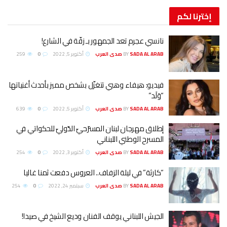
إخترنا
لكم
نانسي عجرم تعد الجمهور بـ زفّة في الشارع!
SADA AL ARAB صدى العرب
BY
أكتوبر 5, 2022
0
259
فيديو: هيفاء وهبي تتغزّل بشخص مميز بأحدث أغنياتها
“وَلَد”
SADA AL ARAB صدى العرب
BY
أكتوبر 5, 2022
0
639
إطلاق مهرجان لبنان المسرّحيّ الدّوليّ للحكواتي في
المسرح الوطني اللبناني
SADA AL ARAB صدى العرب
BY
أكتوبر 3, 2022
0
254
“كارثة” في ليلة الزفاف.. العروس دفعت ثمنا غاليا
SADA AL ARAB صدى العرب
BY
سبتمبر 24, 2022
0
254
الجيش اللبناني يوقف الفنان وديع الشيخ في صيدا!