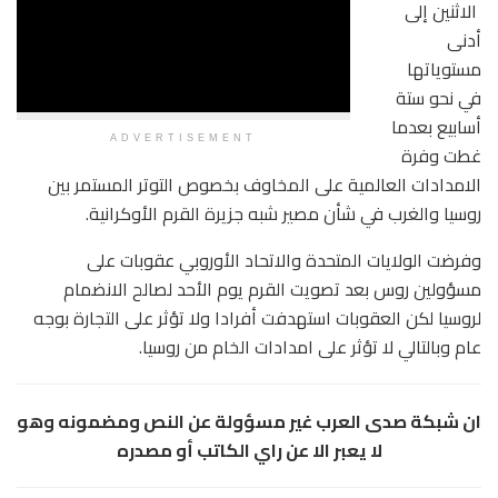
الاثنين إلى
أدنى
مستوياتها
في نحو ستة
أسابيع بعدما
ADVERTISEMENT
غطت وفرة
الامدادات العالمية على المخاوف بخصوص التوتر المستمر بين
روسيا والغرب في شأن مصير شبه جزيرة القرم الأوكرانية.
وفرضت الولايات المتحدة والاتحاد الأوروبي عقوبات على
مسؤولين روس بعد تصويت القرم يوم الأحد لصالح الانضمام
لروسيا لكن العقوبات استهدفت أفرادا ولا تؤثر على التجارة بوجه
عام وبالتالي لا تؤثر على امدادات الخام من روسيا.
ان شبكة صدى العرب غير مسؤولة عن النص ومضمونه وهو
لا يعبر الا عن راي الكاتب أو مصدره