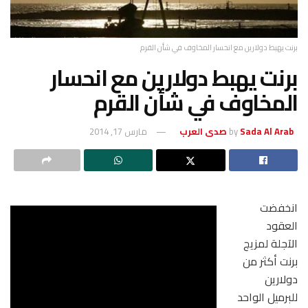
برنت يهبط دولارين مع انحسار المخاوف في شأن القرم
برنت يهبط دولارين مع انحسار
المخاوف في شأن القرم
Sada Al Arab صدى العرب
by
مارس 17, 2014
انخفضت
العقود
الآجلة لمزيج
برنت أكثر من
دولارين
للبرميل الواحد