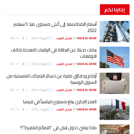
إخترنا
لكم
أسعار النفط تصعد إلى أعلى مستوى منذ 5 سبتمبر
2022
SADA AL ARAB صدى العرب
BY
أكتوبر 8, 2022
0
195
بيانات حديثة عن البطالة في الولايات المتحدة تخالف
التوقعات
SADA AL ARAB صدى العرب
BY
أكتوبر 8, 2022
0
221
أرقام وحقائق مثيرة عن خسائر الشركات المنسحبة من
السوق الروسية
SADA AL ARAB صدى العرب
BY
أكتوبر 8, 2022
0
203
العجز التجاري يبلغ مستوىً قياسياً في فرنسا
SADA AL ARAB صدى العرب
BY
أكتوبر 7, 2022
0
172
ماذا يعني دخول لبنان في “التضخّم المفرط”؟!