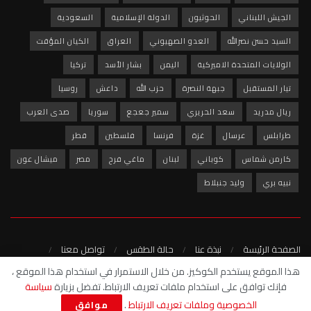
الجيش اللبناني
الحوثيون
الدولة الإسلامية
السعودية
السيد حسن نصرالله
العدو الصهيوني
العراق
الكيان المؤقت
الولايات المتحدة الاميركية
اليمن
بشار الأسد
تركيا
تيار المستقبل
جبهة النصرة
حزب الله
داعش
روسيا
ريال مدريد
سعد الحريري
سمير جعجع
سوريا
صدى العرب
طرابلس
عرسال
غزة
فرنسا
فلسطين
قطر
كارمن شماس
كوباني
لبنان
ماغي فرح
مصر
ميشال عون
نبيه بري
وليد جنبلاط
الصفحة الرئيسة
نبذة عنا
حالة الطقس
تواصل معنا
سياسة الخصوصية
هذا الموقع يستخدم الكوكيز. من خلال الاستمرار في استخدام هذا الموقع ،
فإنك توافق على استخدام ملفات تعريف الارتباط. تفضل بزيارة
سياسة
© 2022 - شبكة صدى العرب الاخبارية
الخصوصية وملفات تعريف الارتباط
.
موافق