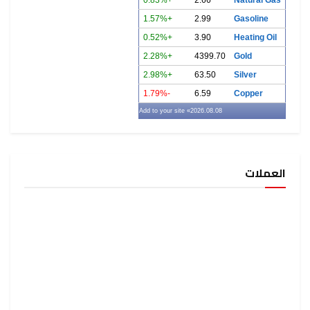
+0.83%
2.66
Natural Gas
+1.57%
2.99
Gasoline
+0.52%
3.90
Heating Oil
+2.28%
4399.70
Gold
+2.98%
63.50
Silver
-1.79%
6.59
Copper
» Add to your site
2026.08.08
العملات