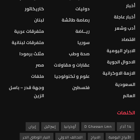
أخبار
دوليات
كاريكاتور
أخبار عاجلة
رصاصة طائشة
لبنان
أدب وشعر
ريــاضة
متفرقات عربية
اقتصاد
سوريا
متفرقات لبنانية
الابراج اليومية
صحة وطب
مثلث برمودا
الاحوال الجوية
عقارات و مقاولات
مصر
الازمة الاوكرانية
علوم و تكنولوجيا
ملفات
السعودية
فلسطين
وجهة قدر – باسل
العالم
الزين
الكلمات
14 آذار
D Ghassan Lmn
أوكرانيا
إسرائيل
إيران
الأبراج اليومية
الابراج
التحالف الدولي
التيار الوطني الحر