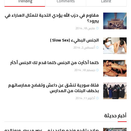
Trending
Comments
Latest
مقاوم في حزب الله يؤدي التحية لتمثال العذراء في
يبرود؟
مارس 18, 2014
الجنس البطيء (Slow Sex )
أغسطس 2, 2014
كلما أكثرت من الجنس كلما قدم لك الجنس أكثر
ديسمبر 18, 2014
فتاة سورية تنشق عن داعش وتفضح ممارساتهم
بخطف البنات من المدارس
أكتوبر 11, 2014
أخبار حديثة
صلاح يتقدم ونجم صاعد ينهي عصر ميسي ورونالدو