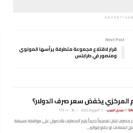
ADVERTISE
Next Post
قرار لاقتلاع مجموعة متطرفة يرأسها المولوي
ومنصور في طرابلس
 المركزي يخفض سعر صرف الدولار؟
لعرب
BY
أكتوبر 8, 2022
0
179
ر مصرف لبنان تعميماً جديداً يلزم المصارف بالحصول على موافقة مسبقة
ح اعتمادات او دفع فواتير...