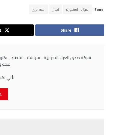
Tags:
فؤاد السنيورة
لبنان
نبيه بري
t
Share
شبكة صدى العرب الاخبارية - سياسة - اقتصاد - تكنولوج
صحة وط
نأتي لكم