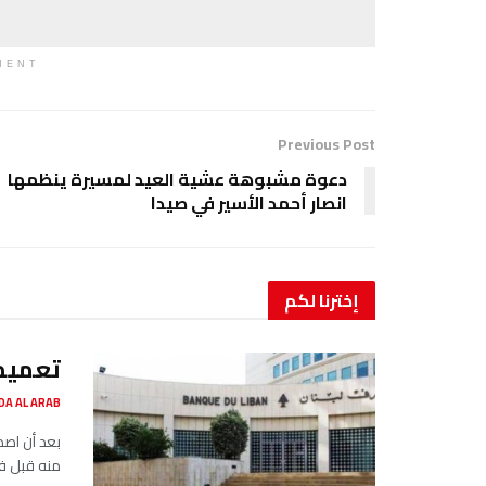
MENT
Previous Post
دعوة مشبوهة عشية العيد لمسيرة ينظمها
انصار أحمد الأسير في صيدا
إخترنا
لكم
تعميم
SADA AL ARAB صدى ا
بعد أن اصد
منه قبل فت