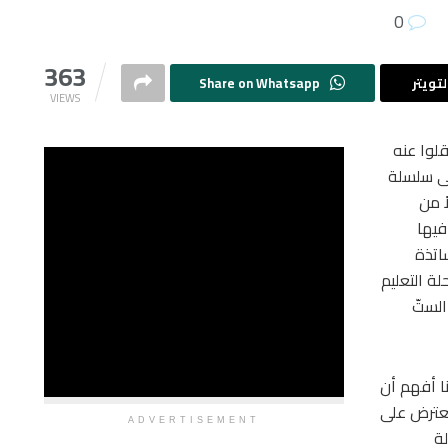
0
363
تويتر
Share on Whatsapp
VIEWS
قلوا عنه
ى سلسلة
ً من
فيها
اتذة
ة التعليم
الستّ
نا أفهم أن
يعترض على
ADVERTISEMENT
لة