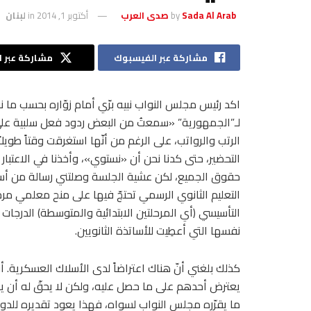
Sada Al Arab صدى العرب
by
أكتوبر 1, 2014
in
لبنان
مشاركة عبر الفيسبوك
مشاركة عبر ال
اكد رئيس مجلس النواب نبيه برّي أمام زوّاره بحسب ما ن
لـ”الجمهورية” «سمعتُ من البعض ردود فعل سلبية عل
الرتب والرواتب، على الرغم من أنّها استغرقت وقتاً طويلا
التحضير، حتى كدنا نحن أن «نستوي»، وأخذنا في الاعتبار 
حقوق الجميع، لكن عشية الجلسة وصلتني رسالة من أس
التعليم الثانوي الرسمي تحتجّ فيها على منح معلمي مرحل
التأسيسي (أي المرحلتين الابتدائية والمتوسطة) الدرجات 
نفسها التي أعطِيت للأساتذة الثانويين.
كذلك بلغني أنّ هناك اعتراضاً لدى الأسلاك العسكرية. أ
يعترض أحدهم على ما حصل عليه، ولكن لا يحقّ له أن 
ما يقرّره مجلس النواب لسواه، فهذا يعود تقديره للدو