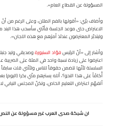
المسؤولة عن القطاع العام».
وأضاف برّي: «أقولها بالفم الملآن، وعلى الرغم من أنّ ا
الاعتراض حتى موعد الجلسة فأنّني سأسحب هذا البند من 
وليتدبّر المعترضون عندئذ أمرَهم مع هذه اللجان».
وأشار إلى «أنّ الرئيس
فؤاد السنيورة
وصديقي وليد جنبلا
اعترضوا على زيادة نسبة واحد في المئة على الضريبة ع
السلسلة لأنّها تتضمن حقوقاً للناس ولأنّني قلت سابقاً إ
أُكافَأ على هذا النحو؟، ألله يسترهم منّي بكرا (اليوم) بع
أتفهّم اعتراض التعليم الخاص، ولكنّ المجلس النيابي لا يش
ان شبكة صدى العرب غير مسؤولة عن النص و