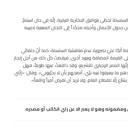
لسلسلة تحظى بتوافق الاكثرية النيابية، إنّه في حال استمرّ
جدول الأعمال وأحيله مجدّداً إلى اللجان المعنية لدرسِه
ط ألحّا عليّ بضرورة عدم مناقشة السلسلة، كما أنّ حلفائي
لى القيمة المضافة وبنود أخرى، فرفضتُ كلّ ذلك من أجل إنجاز
نّها الممر الإجباري للتشريع، وقد دافعتُ عنها طويلاً، فهل
دهم ما بيعرفوا نبيه برّي، أنصحهم بأن لا يجرّبوني». وقال: «إنّني
رّع إلّا للقطاع العام، ولا نريد أن نفرض أمراً واقعاً».
مضمونه وهو لا يعبر الا عن راي الكاتب أو مصدره