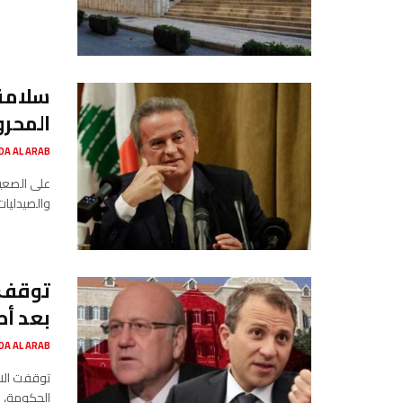
سلامة 
المحرو
SADA AL ARAB صدى ا
على الصعيد
والصيدليات 
توقف ا
بعد أط
SADA AL ARAB صدى ا
توقفت الات
الحكومة، ا