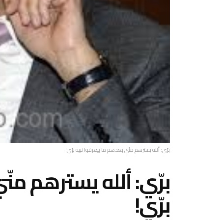
برّي: ألله يسترهم منّي بعدهم ما بيعرفوا نبيه برّي!
برّي: ألله يسترهم منّ
برّي!