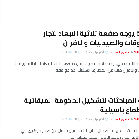
يوجه صفعة ثلاثية الابعاد لتجار
قات والصيدليات والافران
لعرب
BY
أكتوبر 8, 2022
0
233
 الاقتصادي، وجه حاكم مصرف لبنان صفعة ثلاثية الابعاد لتجار المحروقات
والافران طالبا من المصارف استثنائيا اخذ موافقة...
لمباحثات لتشكيل الحكومة الميقاتية
ماع باسيلية
لعرب
BY
أكتوبر 8, 2022
0
247
صالات الحكومية بعد ان اعلن النائب جبران باسيل عن تغيير جوهري في
لامر الذي رفضه الرئيس نجيب ميقاتي....