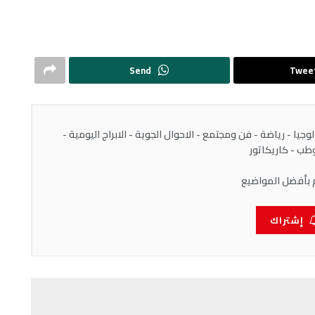
Send
Twee
يا - رياضة - فن ومجتمع - الاحوال الجوية - الابراج اليومية -
ب - كاريكاتور
 بأفضل المواضيع
إشتراك