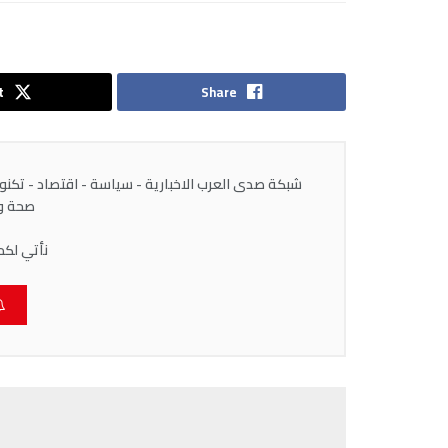
t
Share
شبكة صدى العرب الاخبارية - سياسة - اقتصاد - تكنولوج
صحة وط
نأتي لكم