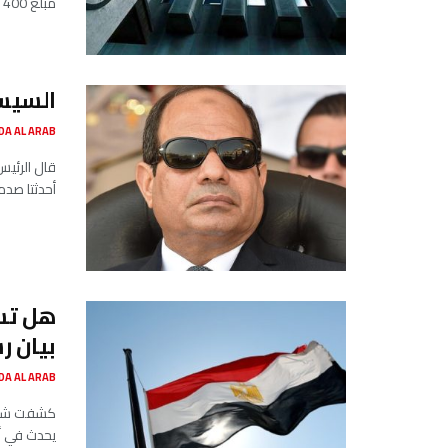
مبلغ 400 مليون دولار، تخصص لعدة مجالات...
السيس
SADA AL ARAB صدى ا
قال الرئيس
أحدثتا صدم
هل تست
بيان 
SADA AL ARAB صدى ا
كشفت شعبة 
يحدث في أو