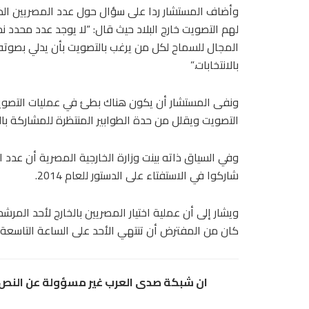
وأضاف المستشار ردا على سؤال حول عدد المصريين الذ
لهم التصويت خارج البلاد حيث قال: “لا يوجد عدد محدد نح
المجال للسماح لكل من يرغب بالتصويت بأن يدلي بصوته
بالانتخابات.”
ونفى المستشار أن يكون هناك بطئ في عمليات التصويت
التصويت ويقلل من حدة الطوابير المنتظرة للمشاركة بالا
وفي السياق ذاته بينت وزارة الخارجية المصرية أن عدد 
شاركوا في الاستفتاء على الدستور للعام 2014.
ويشار إلى أن عملية اختيار المصريين بالخارج لأحد الم
كان من المفترض أن تنتهي الأحد على الساعة التاسعة م
ان شبكة صدى العرب غير مسؤولة عن النص و