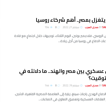
يتغزل بمصر.. أهم شركاء روسيا
لعرب
BY
سبتمبر 21, 2022
0
194
 الروسي، فلاديمير بوتين، اليوم الثلاثاء، توجيهات خلال اجتماعٍ مع قادة
ت الدفاع في روسيا من أجل زيادة...
عسكري بين مصر والهند.. ما دلالته في
توقيت؟
لعرب
BY
سبتمبر 19, 2022
0
144
لدفاع الهندي راجناث سينغ، زيارة إلى العاصمة المصرية القاهرة، الاثنين،
 العلاقات العسكرية وتعميق التعاون في الصناعات...