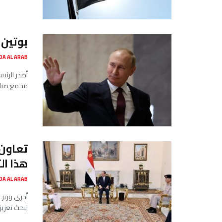
بوتين 
SADA AL ARAB صدى ا
أصدر الرئيس
مجمع صناعا
تعاون 
هذا ال
SADA AL ARAB صدى ا
أجرى وزير ا
لبحث تعزيز