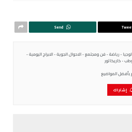
Send
Twee
يا - رياضة - فن ومجتمع - الاحوال الجوية - الابراج اليومية -
ب - كاريكاتور
 بأفضل المواضيع
إشتراك