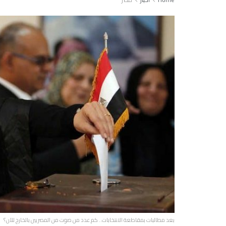
بعد مطالبات بمقاطعة الانتخابات.. كم عدد من صوت من المصريين بالخارج للآن؟