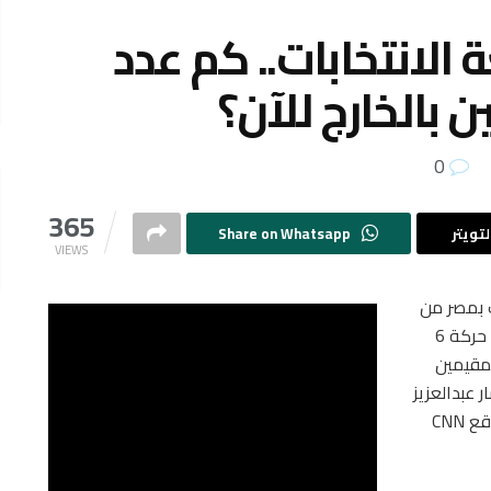
الانتخابات.. كم عدد
بالخارج للآن؟
0
365
تويتر
Share on Whatsapp
VIEWS
 بمصر من
الموالين لها بمقاطعة الانتخابات الرئاسية المصرية مثل حركة 6
لمقيمين
تشار عبدالعزيز
وقع
CNN