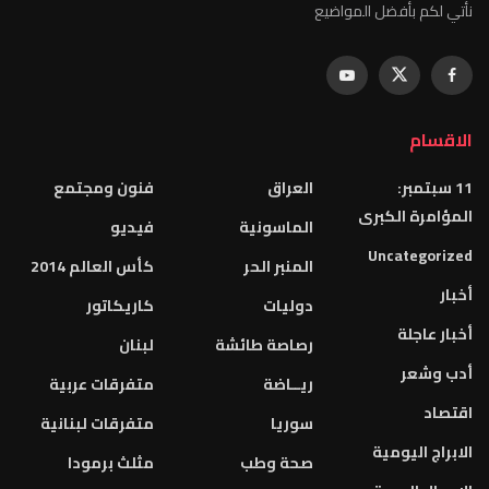
نأتي لكم بأفضل المواضيع
الاقسام
11 سبتمبر:
العراق
فنون ومجتمع
المؤامرة الكبرى
الماسونية
فيديو
Uncategorized
المنبر الحر
كأس العالم 2014
أخبار
دوليات
كاريكاتور
أخبار عاجلة
رصاصة طائشة
لبنان
أدب وشعر
ريــاضة
متفرقات عربية
اقتصاد
سوريا
متفرقات لبنانية
الابراج اليومية
صحة وطب
مثلث برمودا