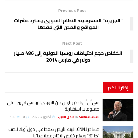
Previous Post
“الجزيرة” السعودية: النظام السوري يسترد عشرات
المواقع والمدن التي فقدها
Next Post
انخفاض حجم احتياطات روسيا الدولية إلى 486 مليار
دولار في مارس 2014
إخترنا
لكم
سي أن أن: تحذير بايدن من النووي الروسي لم يبن على
معلومات استخبارية
SADA AL ARAB صدى العرب
BY
أكتوبر 7, 2022
0
190
مصادر لـCNN: البيت الأبيض ضغط على دول أوبك لتجنب
“كارثة” ويعتبر خفض الإنتاج عملا عدائيا