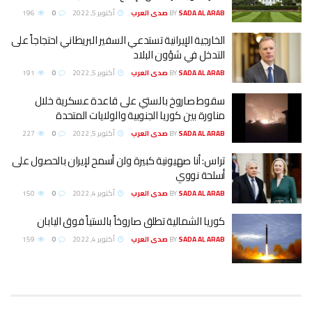
SADA AL ARAB صدى العرب
BY
أكتوبر 5, 2022
0
196
الخارجية الإيرانية تستدعي السفير البريطاني احتجاجاً على
التدخل في شؤون البلاد
SADA AL ARAB صدى العرب
BY
أكتوبر 5, 2022
0
191
سقوط صاروخ بالستي على قاعدة عسكرية خلال
مناورة بين كوريا الجنوبية والولايات المتحدة
SADA AL ARAB صدى العرب
BY
أكتوبر 5, 2022
0
227
تراس: أنا صهيونية كبيرة ولن أسمح لإيران بالحصول على
أسلحة نووي
SADA AL ARAB صدى العرب
BY
أكتوبر 4, 2022
0
150
كوريا الشمالية تطلق صاروخاً بالستياً فوق اليابان
SADA AL ARAB صدى العرب
BY
أكتوبر 4, 2022
0
159