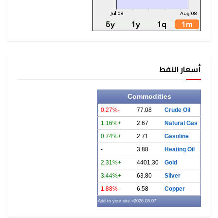
أسعار النفط
Commodities
-0.27%
77.08
Crude Oil
+1.16%
2.67
Natural Gas
+0.74%
2.71
Gasoline
-
3.88
Heating Oil
+2.31%
4401.30
Gold
+3.44%
63.80
Silver
-1.88%
6.58
Copper
» Add to your site
2026.08.07