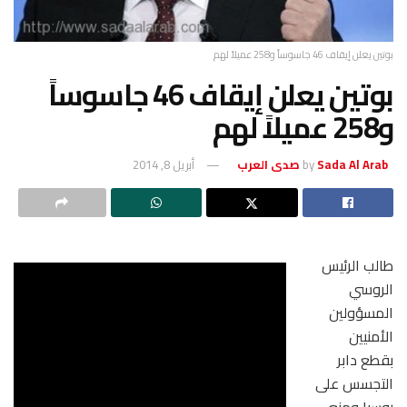
بوتين يعلن إيقاف 46 جاسوساً و258 عميلاً لهم
بوتين يعلن إيقاف 46 جاسوساً
و258 عميلاً لهم
Sada Al Arab صدى العرب
by
أبريل 8, 2014
طالب الرئيس
الروسي
المسؤولين
الأمنيين
بقطع دابر
التجسس على