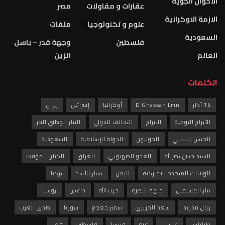
الاحوال الجوية
عقارات و مقاولات
مصر
الازمة الاوكرانية
علوم و تكنولوجيا
ملفات
السعودية
فلسطين
وجهة قدر – باسل
العالم
الزين
الكلمات
14 آذار
D Ghassan Lmn
أوكرانيا
إسرائيل
إيران
الأبراج اليومية
الابراج
التحالف الدولي
التيار الوطني الحر
الجيش اللبناني
الحوثيون
الدولة الإسلامية
السعودية
السيد حسن نصرالله
العدو الصهيوني
العراق
الكيان المؤقت
الولايات المتحدة الاميركية
اليمن
بشار الأسد
تركيا
تيار المستقبل
جبهة النصرة
حزب الله
داعش
روسيا
ريال مدريد
سعد الحريري
سمير جعجع
سوريا
صدى العرب
طرابلس
عرسال
غزة
فرنسا
فلسطين
قطر