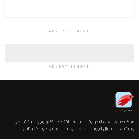
ADVERTISEMENT
ADVERTISEMENT
شبكة صدى العرب الاخبارية - سياسة - اقتصاد - تكنولوجيا - رياضة - فن
ومجتمع - الاحوال الجوية - الابراج اليومية - صحة وطب - كاريكاتور