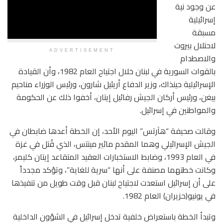
عن وجود نية
إسرائيلية
مسبقة
لاحتلال بيروت
ADVERTISEMENT
والاصطدام
بالقوات السورية في لبنان خلال اجتياح العام 1982، وأن القيادة
الإسرائيلية حينذاك، وزير الدفاع أريئيل شارون، ورئيس الوزراء مناحيم
بيغن، ورئيس أركان الجيش رفائيل إيتان، أخفوا ذلك عن الحكومة
والمواطنين في إسرائيل.
وقالت صحيفة “هآرتس” اليوم الأحد، إن الخطة أعدها ضابطان في
الجيش الإسرائيلي وهما المقدم مائير مينتس، الذي قُتل في غزة
في العام 1993، وضابط الاستخبارات العقيد المتقاعد إيتان كليمر،
وكانت خطتهما مصنفة على أنها “سرية للغاية”، وتؤكد مجدداً
على أن إسرائيل استعدت لاجتياح لبنان قبل وقت طويل من تنفيذها
في يونيو(حزيران) العام 1982.
وتبدأ الخطة باستعراض خلفية تدخل إسرائيل في الشؤون الداخلية