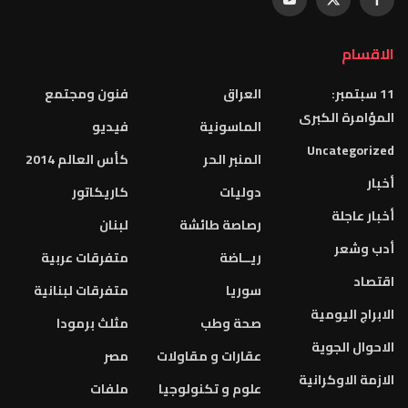
الاقسام
11 سبتمبر:
العراق
فنون ومجتمع
المؤامرة الكبرى
الماسونية
فيديو
Uncategorized
المنبر الحر
كأس العالم 2014
أخبار
دوليات
كاريكاتور
أخبار عاجلة
رصاصة طائشة
لبنان
أدب وشعر
ريــاضة
متفرقات عربية
اقتصاد
سوريا
متفرقات لبنانية
الابراج اليومية
صحة وطب
مثلث برمودا
الاحوال الجوية
عقارات و مقاولات
مصر
الازمة الاوكرانية
علوم و تكنولوجيا
ملفات