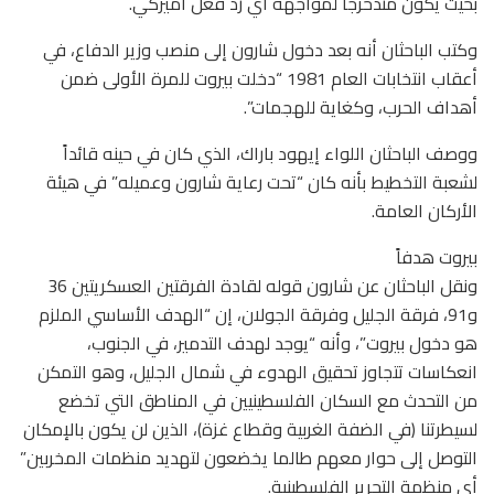
بحيث يكون متدحرجاً لمواجهة أي رد فعل أميركي.
وكتب الباحثان أنه بعد دخول شارون إلى منصب وزير الدفاع، في
أعقاب انتخابات العام 1981 “دخلت بيروت للمرة الأولى ضمن
أهداف الحرب، وكغاية للهجمات”.
ووصف الباحثان اللواء إيهود باراك، الذي كان في حينه قائداً
لشعبة التخطيط بأنه كان “تحت رعاية شارون وعميله” في هيئة
الأركان العامة.
بيروت هدفاً
ونقل الباحثان عن شارون قوله لقادة الفرقتين العسكريتين 36
و91، فرقة الجليل وفرقة الجولان، إن “الهدف الأساسي الملزم
هو دخول بيروت”، وأنه “يوجد لهدف التدمير، في الجنوب،
انعكاسات تتجاوز تحقيق الهدوء في شمال الجليل، وهو التمكن
من التحدث مع السكان الفلسطينيين في المناطق التي تخضع
لسيطرتنا (في الضفة الغربية وقطاع غزة)، الذين لن يكون بالإمكان
التوصل إلى حوار معهم طالما يخضعون لتهديد منظمات المخربين”
أي منظمة التحرير الفلسطينية.