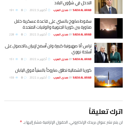
التدخل في شؤون البلاد
SADA AL ARAB صدى العرب
BY
أكتوبر 5, 2022
0
191
سقوط صاروخ بالستي على قاعدة عسكرية خلال
مناورة بين كوريا الجنوبية والولايات المتحدة
SADA AL ARAB صدى العرب
BY
أكتوبر 5, 2022
0
228
تراس: أنا صهيونية كبيرة ولن أسمح لإيران بالحصول على
أسلحة نووي
SADA AL ARAB صدى العرب
BY
أكتوبر 4, 2022
0
151
كوريا الشمالية تطلق صاروخاً بالستياً فوق اليابان
SADA AL ARAB صدى العرب
BY
أكتوبر 4, 2022
0
159
اترك تعليقاً
لن يتم نشر عنوان بريدك الإلكتروني.
الحقول الإلزامية مشار إليها بـ
*