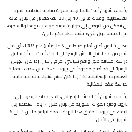
وأضاف شارون أنه “طالما توجد مقرات قيادية لمنظمة التحرير
الفلسطينية، وهناك ما بين 10 إلى 20 ألف مقاتل في لبنان، فإنه
لن نتمكن من التوصل إلى حوار وتسوية مع عرب يهودا والسامرة،
في الضفة، حول شيء يشبه خطة حكم ذاتي”.
وكان شارون أعلن أمام ضباط في 4 مايو(أيار) عام 1982، أي قبل
شهر من بدء اجتياح الجيش الإسرائيلي للبنان، أنه “يجب أن نحاول
دراسة إمكانية خلق واقع سياسي آخر في لبنان، إذا كان الجيش
الإسرائيلي قد أصبح موجوداً في بيروت، وهذا ليس هدف العملية
العسكرية الإسرائيلية، لكن إذا كان سيتم شنها، فإنه ثمة حاجة
لدراسة هذه الإمكانية”.
وأضاف شارون أن الجيش الإسرائيلي، الذي خطط للوصول إلى
بيروت وطرد القوات السورية من لبنان خلال 4 أيام، “سيضطر إلى
البقاء في بيروت لتحقيق هذا الهدف لمدة تتراوح ما بين 3 إلى 6
شهور على الأقل”.
ويذكر أن الجيش الإسرائيلي استمر في احتلال لبنان، وخاصةً جنوبه،