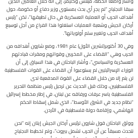
وأشار واضعا الخطة، مينتس وكليمر، إلى أنه خلال العامين اللذين
سبقا الاجتياح “لم يجرِ أي بحث بمستوى وزير دفاع أو حكومة، حول
أهداف الحرب أو العملية العسكرية في حال تطبيقها”، لكن “رئيس
أركان الجيش وشعبة العمليات استغلوا هذا الفراغ من أجل توسيع
أهداف الحرب وتغيير سلم أولوياتها”.
وفي 30 أكتوبر(تشرين الأول) عام 1981، وضع شارون أهدافه من
الحرب وهي “القضاء على المخربين وقواتهم ومقرات قيادتهم
العسكرية والسياسي”، وأشار الباحثان في هذا السياق إلى أن
الوزراء الإسرائيليين لم يستوعبوا أن القضاء على القوات الفلسطينية
لن يتم إلا من خلال القضاء على القوة المدفعية لدى
الفلسطينيين، وذلك قبل الحديث عن ترحيل رئيس منظمة التحرير
الفلسطينية ياسر عرفات ورفاقه عن لبنان، في إطار مخطط إسرائيل
“نظام جديد في الشرق الأوسط”، الذي شمل إسقاط الحكم
الهاشمي، وإقامة دولة فلسطينية في الأردن.
ووثق الباحثان قول شارون لرئيس أركان الجيش إيتان إنه “نحن
نتحدث مسبقاً عن أن الحرب تشمل بيروت”، وتم تخطيط الاجتياح