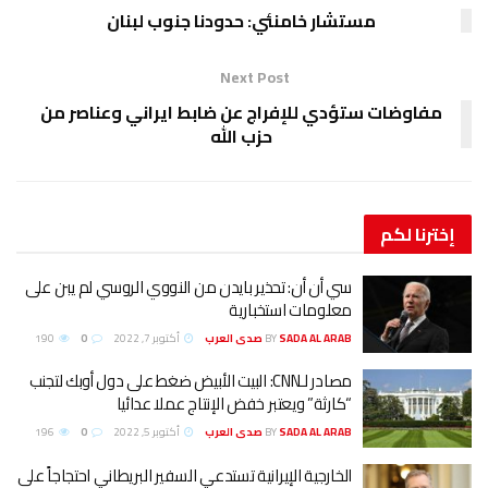
مستشار خامنئي: حدودنا جنوب لبنان
Next Post
مفاوضات ستؤدي للإفراج عن ضابط ايراني وعناصر من
حزب الله
إخترنا
لكم
سي أن أن: تحذير بايدن من النووي الروسي لم يبن على
معلومات استخبارية
SADA AL ARAB صدى العرب
BY
أكتوبر 7, 2022
0
190
مصادر لـCNN: البيت الأبيض ضغط على دول أوبك لتجنب
“كارثة” ويعتبر خفض الإنتاج عملا عدائيا
SADA AL ARAB صدى العرب
BY
أكتوبر 5, 2022
0
196
الخارجية الإيرانية تستدعي السفير البريطاني احتجاجاً على