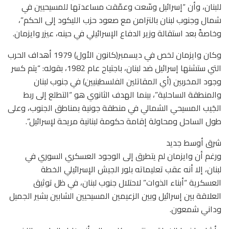
للبنان، وأن “إسرائيل وسّعت وعمّقت مساعدتها للمسيحيين في
شمال وجنوب لبنان بالتزامن مع صعود حزب الليكود إلى الحكم”،
وخاصةً بعد استقالة وزير الدفاع الإسرائيلي في حينه، عيزر وايزمان.
وكان وايزمان لخص في ديسمبر(كانون الأول) 1979 أهداف الحرب
التي ستشنها إسرائيل ضد لبنان، باجتياح عام 1982، بقوله: “يتم كسر
وجود المخربين (أي المقاتلين الفلسطينيين) في جنوب لبنان
والمنطقة الساحلية”، بينما الهدف الثانوي هو “التطلع إلى ربط
الجَيب المسيحي الشمالي في منطقة جونية بمناطق الجنوب، وعلى
طول الساحل ومحاولة إقامة حكومة لبنانية مريحة لإسرائيل”.
شرق أوسط جديد
ورغم أن وايزمان لم يتطرق إلى الوجود العسكري السوري في
لبنان، إلا أنه عقب تعليماته بلور الجيش الإسرائيلي الخطة
العسكرية “أبناء الذوات” لاحتلال جنوب لبنان، في ظل توثيق
العلاقة بين إسرائيل وبين الزعيمين المسيحيين الشابين بشير الجميل
وداني شمعون.