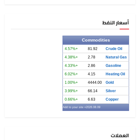
أسعار النفط
Commodities
+4.57%
81.92
Crude Oil
+4.38%
2.78
Natural Gas
+4.33%
2.86
Gasoline
+6.02%
4.15
Heating Oil
+1.00%
4444.00
Gold
+3.99%
66.14
Silver
+0.66%
6.63
Copper
» Add to your site
2026.08.09
العملات