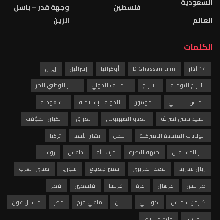
السعودية
فلسطين
وجهة قدر – باسل
العالم
الزين
الكلمات
14 آذار
D Ghassan Lmn
أوكرانيا
إسرائيل
إيران
الأبراج اليومية
الابراج
التحالف الدولي
التيار الوطني الحر
الجيش اللبناني
الحوثيون
الدولة الإسلامية
السعودية
السيد حسن نصرالله
العدو الصهيوني
العراق
الكيان المؤقت
الولايات المتحدة الاميركية
اليمن
بشار الأسد
تركيا
تيار المستقبل
جبهة النصرة
حزب الله
داعش
روسيا
ريال مدريد
سعد الحريري
سمير جعجع
سوريا
صدى العرب
طرابلس
عرسال
غزة
فرنسا
فلسطين
قطر
كارمن شماس
كوباني
لبنان
ماغي فرح
مصر
ميشال عون
نبيه بري
وليد جنبلاط