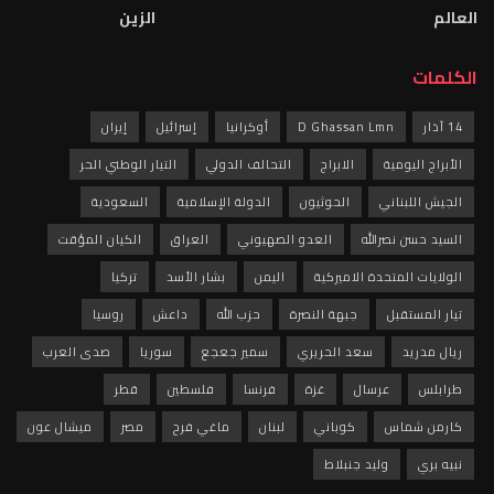
العالم
الزين
الكلمات
14 آذار
D Ghassan Lmn
أوكرانيا
إسرائيل
إيران
الأبراج اليومية
الابراج
التحالف الدولي
التيار الوطني الحر
الجيش اللبناني
الحوثيون
الدولة الإسلامية
السعودية
السيد حسن نصرالله
العدو الصهيوني
العراق
الكيان المؤقت
الولايات المتحدة الاميركية
اليمن
بشار الأسد
تركيا
تيار المستقبل
جبهة النصرة
حزب الله
داعش
روسيا
ريال مدريد
سعد الحريري
سمير جعجع
سوريا
صدى العرب
طرابلس
عرسال
غزة
فرنسا
فلسطين
قطر
كارمن شماس
كوباني
لبنان
ماغي فرح
مصر
ميشال عون
نبيه بري
وليد جنبلاط