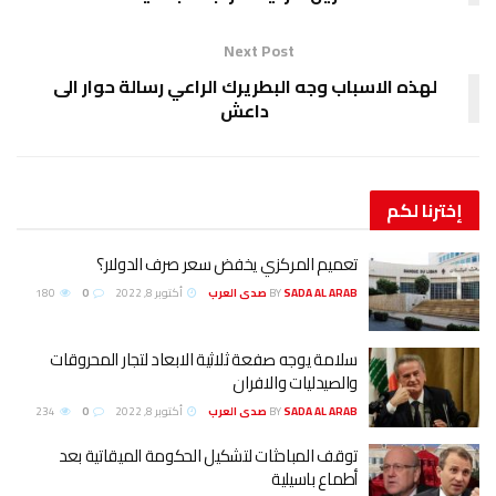
Next Post
لهذه الاسباب وجه البطريرك الراعي رسالة حوار الى
داعش
إخترنا
لكم
تعميم المركزي يخفض سعر صرف الدولار؟
SADA AL ARAB صدى العرب
BY
أكتوبر 8, 2022
0
180
سلامة يوجه صفعة ثلاثية الابعاد لتجار المحروقات
والصيدليات والافران
SADA AL ARAB صدى العرب
BY
أكتوبر 8, 2022
0
234
توقف المباحثات لتشكيل الحكومة الميقاتية بعد
أطماع باسيلية