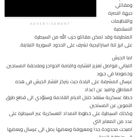
ومقاتلي
جبهة النصرة
والتنظيمات
ADVERTISEMENT
الاسلامية
المتطرفة وقد تمكن مقاتلو حزب الله من السيطرة
على ابرز تلة استراتيجية تشرف على الحدود السورية اللبناينة.
اما الجيش
اللبناني فواصل تعزيز انتشاره واقامة الحواجز وملاحقة المسلحين
وخصوصا في جرود
عرسال المشرفة على البلدة حيث يتركز انتشار الجيش في هذه
المناطق وافيد عن اعداد
خطة عسكرية ستنفذ خلال الايام القادمة وستؤدي الى قطع طرق
التموين عن المسلحين
وكذلك السيطرة على خطوط الامداد العسكرية عبر السيطرة على
عدد من المعابر التي
اصبحت محدودة جدا ومعروفة وبعضها يصل الى عرسال وبعضها
الى منطقة الزبداني.