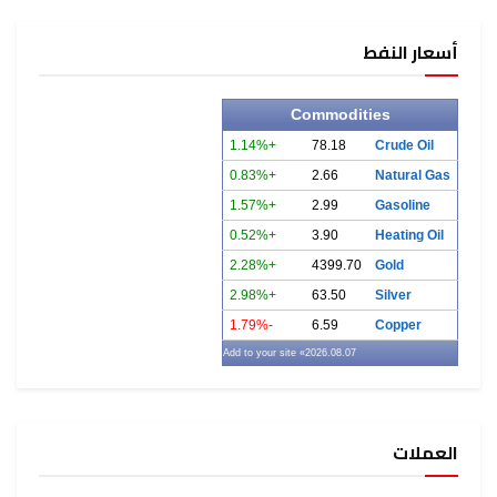
أسعار النفط
Commodities
+1.14%
78.18
Crude Oil
+0.83%
2.66
Natural Gas
+1.57%
2.99
Gasoline
+0.52%
3.90
Heating Oil
+2.28%
4399.70
Gold
+2.98%
63.50
Silver
-1.79%
6.59
Copper
» Add to your site
2026.08.07
العملات