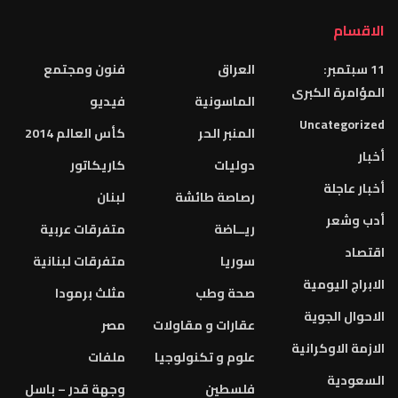
الاقسام
11 سبتمبر:
العراق
فنون ومجتمع
المؤامرة الكبرى
الماسونية
فيديو
Uncategorized
المنبر الحر
كأس العالم 2014
أخبار
دوليات
كاريكاتور
أخبار عاجلة
رصاصة طائشة
لبنان
أدب وشعر
ريــاضة
متفرقات عربية
اقتصاد
سوريا
متفرقات لبنانية
الابراج اليومية
صحة وطب
مثلث برمودا
الاحوال الجوية
عقارات و مقاولات
مصر
الازمة الاوكرانية
علوم و تكنولوجيا
ملفات
السعودية
فلسطين
وجهة قدر – باسل