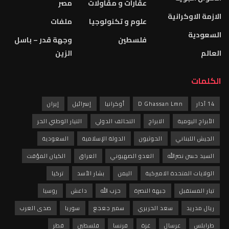
عقارات و مقاولات
مصر
الازمة الاوكرانية
علوم و تكنولوجيا
ملفات
السعودية
فلسطين
وجهة قدر – باسل
العالم
الزين
الكلمات
14 آذار
D Ghassan Lmn
أوكرانيا
إسرائيل
إيران
الأبراج اليومية
الابراج
التحالف الدولي
التيار الوطني الحر
الجيش اللبناني
الحوثيون
الدولة الإسلامية
السعودية
السيد حسن نصرالله
العدو الصهيوني
العراق
الكيان المؤقت
الولايات المتحدة الاميركية
اليمن
بشار الأسد
تركيا
تيار المستقبل
جبهة النصرة
حزب الله
داعش
روسيا
ريال مدريد
سعد الحريري
سمير جعجع
سوريا
صدى العرب
طرابلس
عرسال
غزة
فرنسا
فلسطين
قطر