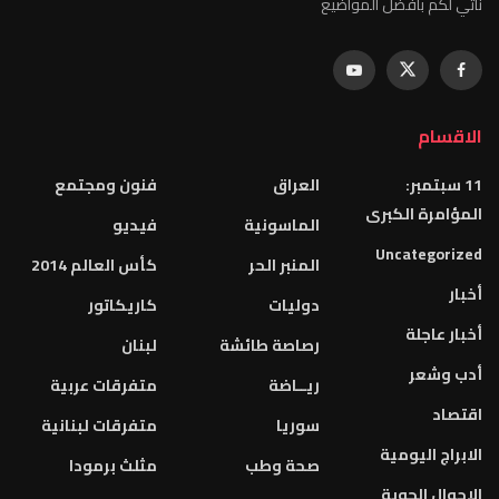
نأتي لكم بأفضل المواضيع
الاقسام
11 سبتمبر:
العراق
فنون ومجتمع
المؤامرة الكبرى
الماسونية
فيديو
Uncategorized
المنبر الحر
كأس العالم 2014
أخبار
دوليات
كاريكاتور
أخبار عاجلة
رصاصة طائشة
لبنان
أدب وشعر
ريــاضة
متفرقات عربية
اقتصاد
سوريا
متفرقات لبنانية
الابراج اليومية
صحة وطب
مثلث برمودا
الاحوال الجوية