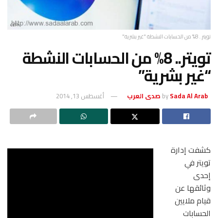
تويتر.. 8% من الحسابات النشطة "غير بشرية"
تويتر.. 8% من الحسابات النشطة
“غير بشرية”
Sada Al Arab صدى العرب
by
أغسطس 13, 2014
كشفت إدارة
تويتر في
إحدى
وثائقها عن
قيام ملايين
الحسابات