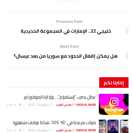
Previous Post
خليجي 22.. الإمارات في المجموعة الحديدية
Next Post
هل يمكن إقفال الحدود مع سوريا من بعد عرسال؟
إخترنا
لكم
عطل يضرب “إنستغرام”…. وإدارة الموقع تبرر
SADA AL ARAB صدى العرب
BY
سبتمبر 23, 2022
0
214
ميزات مزعجة في “iOS 16”.. هكذا توقف تشغيلها
SADA AL ARAB صدى العرب
BY
سبتمبر 20, 2022
0
214