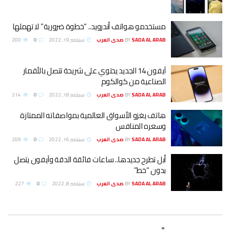
مستخدمو هواتف أندرويد.. “خطوة ضرورية” لا تهملها
SADA AL ARAB صدى العرب
BY
سبتمبر 19, 2022
0
200
آيفون 14 الجديد يحتوي على شريحة تتصل بالأقمار
الصناعية من كوالكوم
SADA AL ARAB صدى العرب
BY
سبتمبر 18, 2022
0
214
هاتف يغزو الأسواق العالمية بمواصفاته الممتازة
وسعره المنافس
SADA AL ARAB صدى العرب
BY
سبتمبر 16, 2022
0
209
أبل تطرح جديدها.. ساعات فائقة الدقة وآيفون يتصل
بدون “خط”
SADA AL ARAB صدى العرب
BY
سبتمبر 8, 2022
0
227