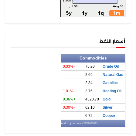
أسعار النفط
Commodities
-0.03%
75.20
Crude Oil
-
2.69
Natural Gas
-
2.84
Gasoline
-1.01%
3.76
Heating Oil
+0.36%
4320.70
Gold
-0.30%
62.10
Silver
-
6.72
Copper
» Add to your site
2026.08.05