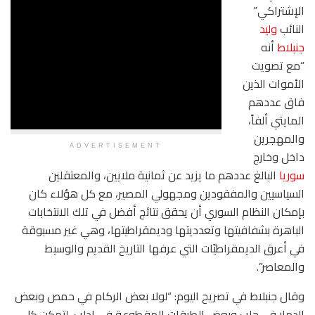
الإشتراكي”
النائب
وليد
جنبلاط
أنه
“مع تصويت
الأموات الذين
فاق عددهم
المايتي ألفاً،
والمهجرين
ADVERTISEMENT
داخل وخارج
سوريا
البالغ عددهم ما يزيد عن ثمانية ملايين، والمعتقلين
السياسيين والمفقودين ومجهولي المصير، مع كل هؤلاء كان
بإمكان النظام السوري أن يحقق نتائج أفضل في تلك الانتخابات
الباهرة بشفافيتها وتعدديتها وديمقراطيتها، وهي غير مسبوقة
في أعرق الديمقراطيّات التي عرفها التاريخ القديم والوسيط
والمعاصر”.
وقال جنبلاط في تصريح اليوم: “لولا بعض الركام في حمص وبعض
الدمار في حلب وبعض الطرقات المقطوعة في إدلب، لتمكن كل