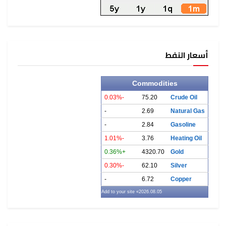
أسعار النفط
Commodities
-0.03%
75.20
Crude Oil
-
2.69
Natural Gas
-
2.84
Gasoline
-1.01%
3.76
Heating Oil
+0.36%
4320.70
Gold
-0.30%
62.10
Silver
-
6.72
Copper
» Add to your site
2026.08.05