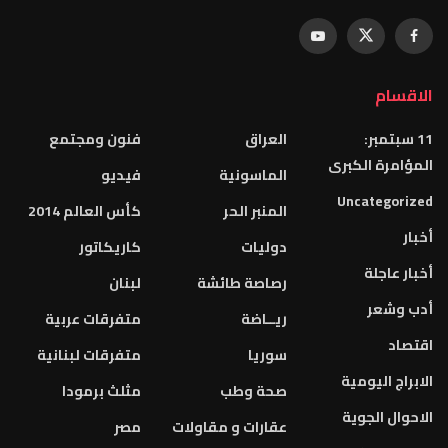
الاقسام
11 سبتمبر:
العراق
فنون ومجتمع
المؤامرة الكبرى
الماسونية
فيديو
Uncategorized
المنبر الحر
كأس العالم 2014
أخبار
دوليات
كاريكاتور
أخبار عاجلة
رصاصة طائشة
لبنان
أدب وشعر
ريــاضة
متفرقات عربية
اقتصاد
سوريا
متفرقات لبنانية
الابراج اليومية
صحة وطب
مثلث برمودا
الاحوال الجوية
عقارات و مقاولات
مصر