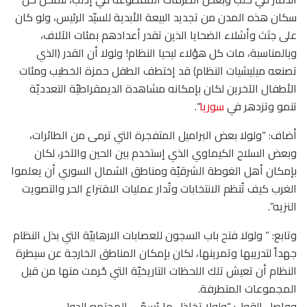
سكان هذه المدن من تجديد البيعة الأبدية للسيّد الرئيس، ولو كان
على جثث وأشلاء الضحايا الذين تقدر أعدادهم بمئات الآلاف،
وبالمناسبة، مات كل هؤلاء ليحيا النظام! ولولا أن القدر (الذي
تصنعه ميليشيات النظام) قد إختطف الطفل حمزة الخطيب ومئات
الأطفال الآخرين لكان بإمكانه مشاهدة الديمقراطيّة التعدديّة
تنمو وتزدهر في
سوريا
“.
أضاف: “ولولا بعض البراميل المتفجرة التي ترمى من الطائرات،
وبعض السلاح الكيماوي الذي إستخدم بين الحين والآخر، لكان
بإمكان أهل الغوطة الشرقيّة ومناطق الشمال السوري أن يعلموا
الغرب كيف تُنظم الانتخابات وتُدار عمليات الاقتراع الحر والتصويت
النزيه”.
وتابع: ” ولولا فتح باب السجون للعصابات الارهابيّة التي بذل النظام
جهداً لتدريبها وتمرينها، لكان بإمكان المناطق الخارجة عن سيطرة
النظام أن تعيش تلك اللحظات التاريخيّة التي حُرمت منها من قبل
المجموعات المتطرفة.
وواصل القول: “ولولا تخاذل ما يُسمّى المجتمع الدولي