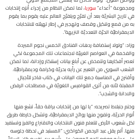
ومجموعة “أعداء”
سوريا
، لما تمكن النظام من إجراء أنزه إنتخابات
في تاريخ البشريّة بعد أن تفرّج ويتفرّج العالم عليه يقوم بما يقوم
به من قمع وتنكيل وقصف وتهجير في إطار تهيئته للانتخابات
الديمقراطيّة الحرّة التعدديّة النزيهة”.
وزاد: “ولولا إستضافة ردهات الفنادق الخمس نجوم المبردة
والفخمة في العواصم الغربيّة لاجتماعات تلك المجموعة لكي
تعصر أفكارها وتتمخض عن أبلغ بيانات إستنكار وإدانة، لما تمكن
الشعب السوري من التعبير عن رأيه بحريّة وكرامة وديمقراطيّة.
وأقترح في المناسبة جمع تلك البيانات في كتاب فاخر للأجيال
المقبلة لأنه من أثرى القواميس اللغويّة في مصطلحات الرفض
والادانة والشجب”.
وختم جنبلاط تصريحه: “يا لها من إنتخابات براقة حقاً، تشع منها
أنوار الحريّة، وتفوح منها روائح الديمقراطيّة، وتشكل خارطة طريق
لكل شعوب الأرض لتتعلم فنون الانتخابات والاقتراع والفرز وتستفيد
منها. ألم يقل عبد الرحمن الكواكبي: “المستبد في لحظة جلوسه
على عرشه ووضع تاجه الموروث على رأسه يرى نفسه كان إنساناً