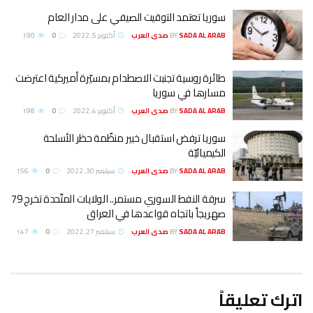
سوريا تعتمد التوقيت الصيفي على مدار العام
SADA AL ARAB صدى العرب
BY
أكتوبر 5, 2022
0
190
طائرة روسية تجنبت الاصطدام بمسيّرة أميركية اعترضت
مسارها في سوريا
SADA AL ARAB صدى العرب
BY
أكتوبر 4, 2022
0
198
سوريا ترفض استقبال خبير منظّمة حظر الأسلحة
الكيميائيّة
SADA AL ARAB صدى العرب
BY
سبتمبر 30, 2022
0
156
سرقة النفط السوري مستمر.. الولايات المتّحدة تخرج 79
صهريجاً باتجاه قواعدها في العراق
SADA AL ARAB صدى العرب
BY
سبتمبر 27, 2022
0
147
اترك تعليقاً