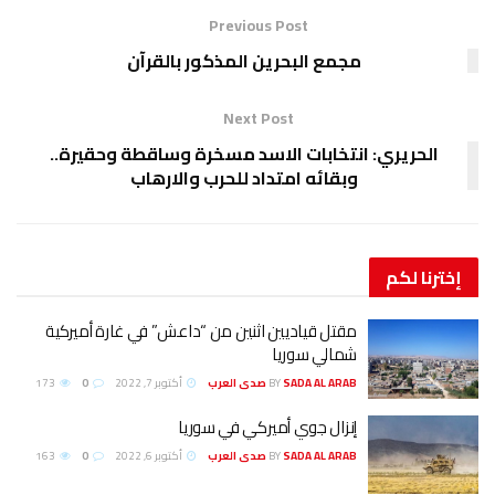
Previous Post
مجمع البحرين المذكور بالقرآن
Next Post
الحريري: انتخابات الاسد مسخرة وساقطة وحقيرة..
وبقائه امتداد للحرب والارهاب
إخترنا
لكم
مقتل قياديين اثنين من “داعش” في غارة أميركية
شمالي سوريا
SADA AL ARAB صدى العرب
BY
أكتوبر 7, 2022
0
173
إنزال جوي أميركي في سوريا
SADA AL ARAB صدى العرب
BY
أكتوبر 6, 2022
0
163