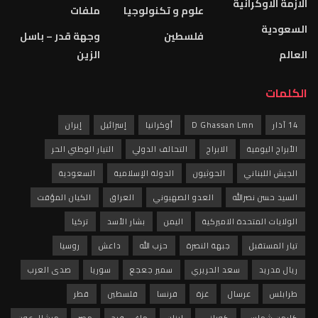
الازمة الاوكرانية
علوم و تكنولوجيا
ملفات
السعودية
فلسطين
وجهة قدر – باسل
العالم
الزين
الكلمات
14 آذار
D Ghassan Lmn
أوكرانيا
إسرائيل
إيران
الأبراج اليومية
الابراج
التحالف الدولي
التيار الوطني الحر
الجيش اللبناني
الحوثيون
الدولة الإسلامية
السعودية
السيد حسن نصرالله
العدو الصهيوني
العراق
الكيان المؤقت
الولايات المتحدة الاميركية
اليمن
بشار الأسد
تركيا
تيار المستقبل
جبهة النصرة
حزب الله
داعش
روسيا
ريال مدريد
سعد الحريري
سمير جعجع
سوريا
صدى العرب
طرابلس
عرسال
غزة
فرنسا
فلسطين
قطر