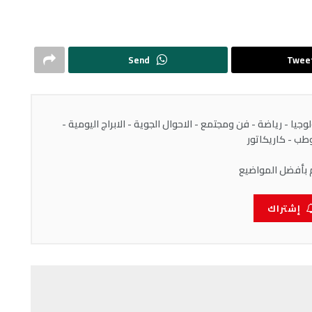
Send
Twee
يا - رياضة - فن ومجتمع - الاحوال الجوية - الابراج اليومية -
ب - كاريكاتور
 بأفضل المواضيع
إشتراك