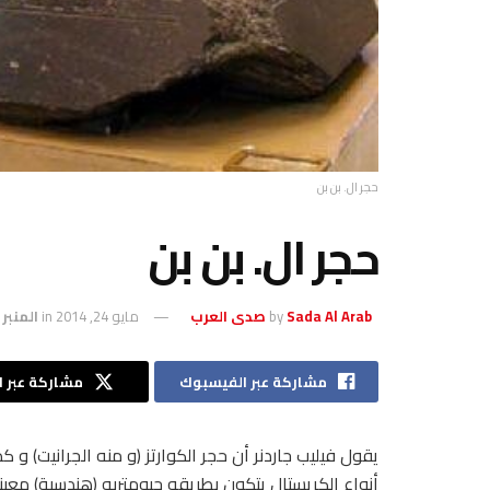
حجر ال. بن بن
حجر ال. بن بن
Sada Al Arab صدى العرب
by
مايو 24, 2014
in
المنبر 
مشاركة عبر الفيسبوك
مشاركة عبر ال
يقول فيليب جاردنر أن حجر الكوارتز (و منه الجرانيت) و 
أنواع الكريستال يتكون بطريقه جيومترىه (هندسىة) معينة