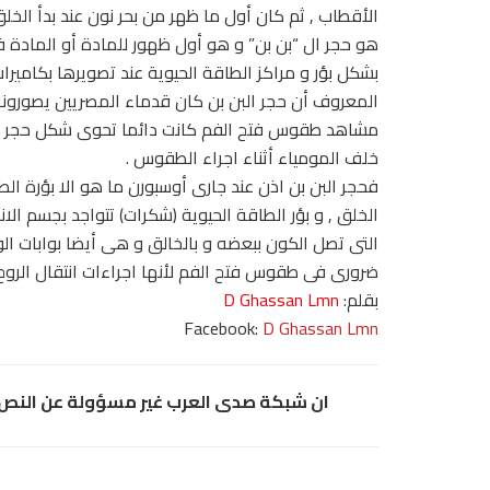
الأقطاب , ثم كان أول ما ظهر من بحر نون عند بدأ الخل
هو حجر ال “بن بن” و هو أول ظهور للمادة أو المادة ف
بشكل بؤر و مراكز الطاقة الحيوية عند تصويرها بكامير
المعروف أن حجر البن بن كان قدماء المصريين يصورو
مشاهد طقوس فتح الفم كانت دائما تحوى شكل حجر ا
خلف المومياء أثناء اجراء الطقوس .
فحجر البن بن اذن عند جارى أوسبورن ما هو الا بؤرة الطا
الخلق , و بؤر الطاقة الحيوية (شكرات) تتواجد بجسم ا
التى تصل الكون ببعضه و بالخالق و هى أيضا بوابات الو
ضرورى فى طقوس فتح الفم لأنها اجراءات انتقال الروح 
بقلم:
D Ghassan Lmn
Facebook:
D Ghassan Lmn
ان شبكة صدى العرب غير مسؤولة عن النص و