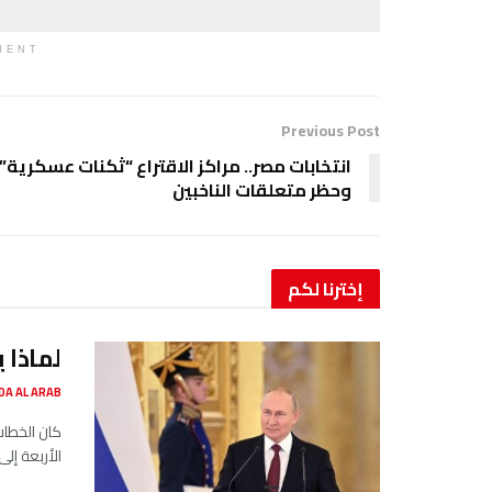
MENT
Previous Post
انتخابات مصر.. مراكز الاقتراع “ثكنات عسكرية”
وحظر متعلقات الناخبين
إخترنا
لكم
لماذا 
SADA AL ARAB صدى ا
كان الخطاب
الأربعة إل