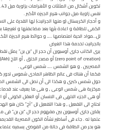
نفس زاوية ميل جوانب هرم الجيزه الأكبر .
و أحجار الكريستال (و منها الجرانيت) لها القدرة على ال
الكمى للطاقة و اعادة بثها بعد مضاعفتها و تغييرها ب
لل…مواد الحية امتصاصها ….. و حوائط هرم الجيزة الأكب
بالجرانيت لخدمة هذا الغرض
يرى الكاتب جارى أوسبورن أن حجر ال “بن بن” يمثل نقط
(ion
المصريين . و هو الشمس ….. شمس الوعى .
فكما أن هناك فى عالم الظاهر المادى شموس تدور
حول شمس كبرى و هكذا الى أن نصل الى الشمس الم
مركزية هى شمس الوعى , و هى ما يعرف عند قدماء المص
أو هى الجزء الالهى فى الانسان أو العقل الكونى أو ا
تحتاج الى التفعيل , و هذا التفعيل لل “آخ” كان هو ال
يقارن جارى أوسبورن بين مفهوم حجر ال “بن بن” فى مصر 
علميا له . جاء فى أساطير نشأة الكون المصرية القديمة
هو بحر من الطاقة فى حالة من الفوضى يسميه علماء ال