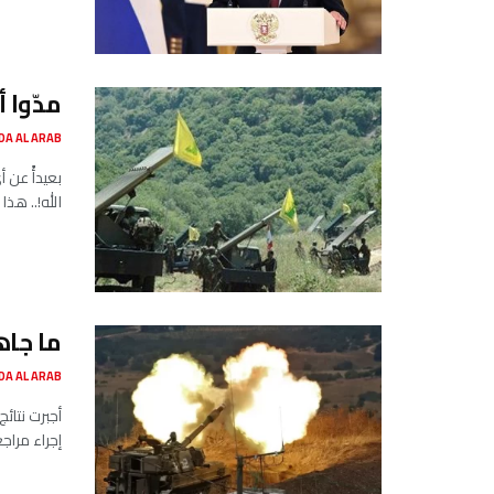
مدّوا 
SADA AL ARAB صدى ا
بعيدأً عن 
الله!.. هذا
ما جاه
SADA AL ARAB صدى ا
أجبرت نتائ
إجراء مراج