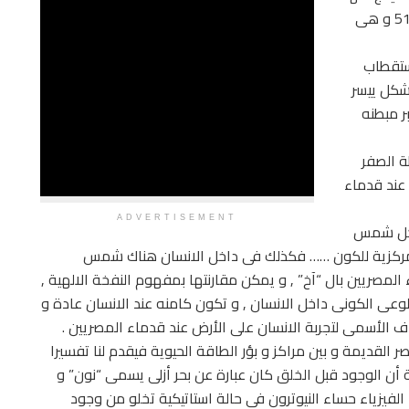
تكوين أشكال من المثلثات و الأهرامات بزاوية ميل 51.43 و هى
استقطاب
شكل ييسر
ر مبطنه
ة الصفر
zero point of creat) أو مصدر الخلق , أو الآخ (Akh) عند قدماء
ADVERTISEMENT
 كل شمس
ركزية للكون …… فكذلك فى داخل الانسان هناك شمس
ريين بال “آخ” , و يمكن مقارنتها بمفهوم النفخة الالهية ,
لوعى الكونى داخل الانسان , و تكون كامنه عند الانسان عادة و
هدف الأسمى لتجربة الانسان على الأرض عند قدماء المصريين .
القديمة و بين مراكز و بؤر الطاقة الحيوية فيقدم لنا تفسيرا
 أن الوجود قبل الخلق كان عبارة عن بحر أزلى يسمى “نون” و
فيزياء حساء النيوترون فى حالة استاتيكية تخلو من وجود