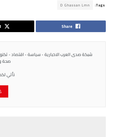
D Ghassan Lmn
Tags:
t
Share
شبكة صدى العرب الاخبارية - سياسة - اقتصاد - تكنولوج
صحة وط
نأتي لكم