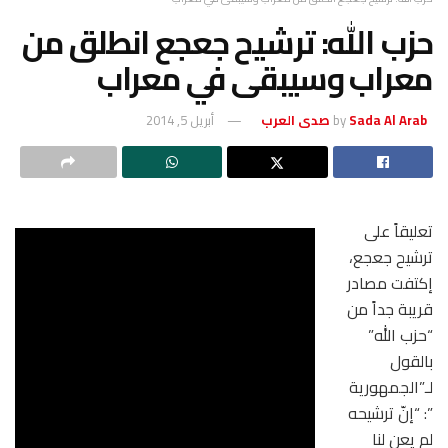
حزب الله: ترشيح جعجع انطلق من
معراب وسيبقى في معراب
Sada Al Arab صدى العرب
by
أبريل 5, 2014
تعليقاً على
ترشيح جعجع،
إكتفت مصادر
قريبة جداً من
“حزب الله”
بالقول
لـ”الجمهورية
”: “إنّ ترشيحه
لم يعنِ لنا