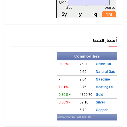
أسعار النفط
Commodities
-0.03%
75.20
Crude Oil
-
2.69
Natural Gas
-
2.84
Gasoline
-1.01%
3.76
Heating Oil
+0.36%
4320.70
Gold
-0.30%
62.10
Silver
-
6.72
Copper
» Add to your site
2026.08.05