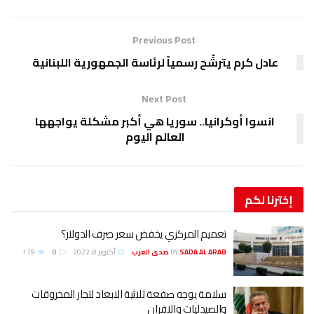
Previous Post
عادل كرم يترشّح رسمياً لرئاسة الجمهورية اللبنانية
Next Post
انسوا أوكرانيا.. سوريا هي أكبر مشكلة يواجهها
العالم اليوم
إخترنا
لكم
تعميم المركزي يخفض سعر صرف الدولار؟
SADA AL ARAB صدى العرب
BY
أكتوبر 8, 2022
0
179
سلامة يوجه صفعة ثلاثية الابعاد لتجار المحروقات
والصيدليات والافران