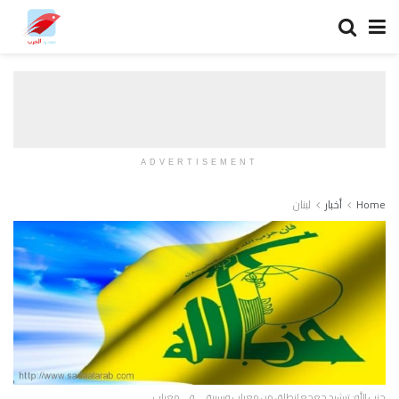
ADVERTISEMENT
Home
أخبار
لبنان
حزب الله: ترشيح جعجع انطلق من معراب وسيبقى في معراب