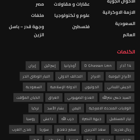
الاحوال الجوية
عقارات و مقاولات
مصر
الازمة الاوكرانية
علوم و تكنولوجيا
ملفات
السعودية
فلسطين
وجهة قدر – باسل
العالم
الزين
الكلمات
14 آذار
D Ghassan Lmn
أوكرانيا
إسرائيل
إيران
الأبراج اليومية
الابراج
التحالف الدولي
التيار الوطني الحر
الجيش اللبناني
الحوثيون
الدولة الإسلامية
السعودية
السيد حسن نصرالله
العدو الصهيوني
العراق
الكيان المؤقت
الولايات المتحدة الاميركية
اليمن
بشار الأسد
تركيا
تيار المستقبل
جبهة النصرة
حزب الله
داعش
روسيا
ريال مدريد
سعد الحريري
سمير جعجع
سوريا
صدى العرب
طرابلس
عرسال
غزة
فرنسا
فلسطين
قطر