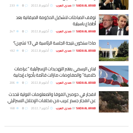
SADA AL ARAB صدى العرب
BY
أكتوبر 8, 2022
0
233
توقف المباحثات لتشكيل الحكومة الميقاتية بعد
أطماع باسيلية
SADA AL ARAB صدى العرب
BY
أكتوبر 8, 2022
0
247
ماذا ستكون نتيجة الجلسة الرئاسية في 13 تشرين؟
SADA AL ARAB صدى العرب
BY
أكتوبر 8, 2022
0
192
لبنان الرسمي يعتبر التهديدات الإسرائيلية “عراضات
كلامية” والمفاوضات مازالت قائمة بأجواء إيجابية
SADA AL ARAB صدى العرب
BY
أكتوبر 8, 2022
0
206
انفجار في حومين الفوقا والمعلومات الاولية تتحدث
عن انفجار جسم غريب من مخلفات الإحتلال الاسرائيلي
SADA AL ARAB صدى العرب
BY
أكتوبر 7, 2022
0
168