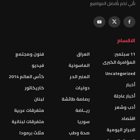
نأتي لكم بأفضل المواضيع
الاقسام
11 سبتمبر:
العراق
فنون ومجتمع
المؤامرة الكبرى
الماسونية
فيديو
Uncategorized
المنبر الحر
كأس العالم 2014
أخبار
دوليات
كاريكاتور
أخبار عاجلة
رصاصة طائشة
لبنان
أدب وشعر
ريــاضة
متفرقات عربية
اقتصاد
سوريا
متفرقات لبنانية
الابراج اليومية
صحة وطب
مثلث برمودا