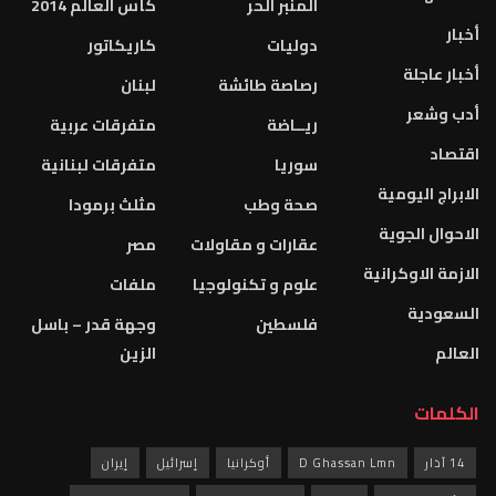
المنبر الحر
كأس العالم 2014
أخبار
دوليات
كاريكاتور
أخبار عاجلة
رصاصة طائشة
لبنان
أدب وشعر
ريــاضة
متفرقات عربية
اقتصاد
سوريا
متفرقات لبنانية
الابراج اليومية
صحة وطب
مثلث برمودا
الاحوال الجوية
عقارات و مقاولات
مصر
الازمة الاوكرانية
علوم و تكنولوجيا
ملفات
السعودية
فلسطين
وجهة قدر – باسل
العالم
الزين
الكلمات
14 آذار
D Ghassan Lmn
أوكرانيا
إسرائيل
إيران