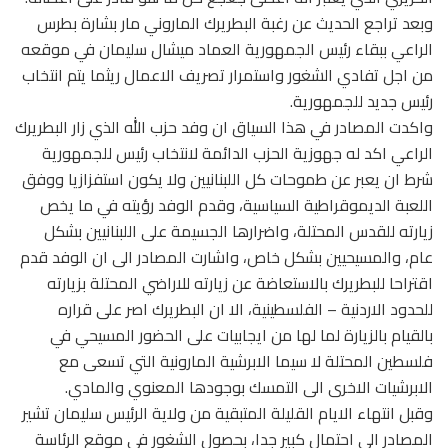
وبعد تراجع الحديث عن رغبة البطريرك الماروني مار بشارة بطرس
الراعي ببقاء رئيس الجمهورية العماد ميشال سليمان في موقعه
من اجل تفادي الشغور واستمرار تصريف الاعمال ريثما يتم انتخاب
رئيس جديد للجمهورية.
واكدت المصادر في هذا السياق ان وفد حزب الله الذي زار البطريرك
الراعي اكد له جهوزية الحزب الدائمة لانتخاب رئيس للجمهورية
شرط ان يعبر عن طموحات كل اللبنانيين ولا يكون استفزازيا ووفق
اللعبة الديموقراطية السياسية، وقدم الوفد رؤيته في ما يخص
زيارته للقدس المحتلة، واضرارها الجسيمة على اللبنانيين بشكل
عام، والمسيحيين بشكل خاص، واشارت المصادر الى ان الوفد قدم
اقتراحا للبطريرك بالاستعاضة عن زيارته للاراضي المحتلة بزيارته
للحدود الاردنية – الفلسطينية، الا ان البطريرك اصر على قراره
بالقيام بالزيارة لما لها من ايجابيات على الحضور المسيحي في
فلسطين المحتلة لا سيما الابرشية المارونية التي تسعى مع
الابرشيات الاخرى الى التمسك بوجودها المعنوي والمادي.
وقبل انتهاء الايام القليلة المتبقية من ولاية الرئيس سليمان تشير
المصادر الى احتمال كبير جدا، بحصول الشغور في موقع الرئاسة