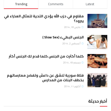
Trending
Comments
Latest
مقاوم في حزب الله يؤدي التحية لتمثال العذراء في
يبرود؟
مارس 18, 2014
الجنس البطيء (Slow Sex )
أغسطس 2, 2014
كلما أكثرت من الجنس كلما قدم لك الجنس أكثر
ديسمبر 18, 2014
فتاة سورية تنشق عن داعش وتفضح ممارساتهم
بخطف البنات من المدارس
أكتوبر 11, 2014
أخبار حديثة