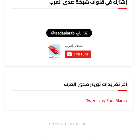
إشترك في قنوات شبكة صدى العرب
آخر تغريدات تويتر صدى العرب
Tweets by SadaAlarab
ADVERTISEMENT