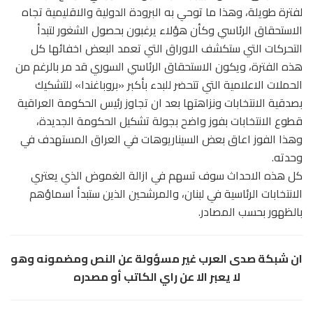
لفترة طويلة، وهذا ما توحي به البرودة الدولية والاقليمية تجاه
الاستحقاق الرئاسي وكأن هؤلاء يرغبون بحصول الشغور لتبدأ
التحركات التي ستكشف الاوراق التي تعمد البعض اخفائها كل
هذه الفترة، ويكون الاستحقاق الرئاسي السوري قد مر بالرغم من
الحملات الاعلامية التي تتحضر للبدء بأكبر «بروباغندا» للتشكيك
بصدقية الانتخابات ونزاهتها بعد ان تجاوز رئيس الحكومة العراقية
قطوع الانتخابات بفوز واضح بجولة تشكيل الحكومة الجديدة،
وهذا الفوز اعاق بعض السيناريوهات في العراق المستهدف في
وحدته.
كل هذه الاحداث سوف تسهم في ازالة الغموض الذي يعتري
الانتخابات الرئاسية في لبنان، والمرشحين الذين ستبدأ اسماؤهم
بالظهور بحسب المصادر.
ان شبكة صدى العرب غير مسؤولة عن النص ومضمونه وهو
لا يعبر الا عن راي الكاتب أو مصدره