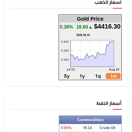
أسعار الذهب
Gold Price
$4416.30
0.38%
▲16.60
2026.08.10
أسعار النفط
Commodities
-0.05%
78.14
Crude Oil