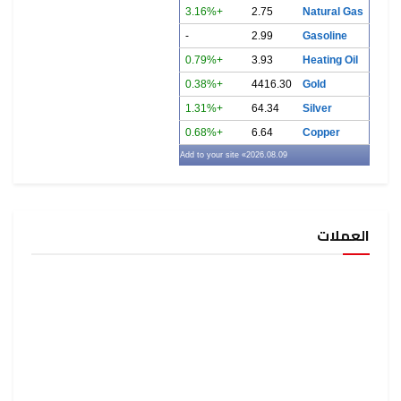
+3.16%
2.75
Natural Gas
-
2.99
Gasoline
+0.79%
3.93
Heating Oil
+0.38%
4416.30
Gold
+1.31%
64.34
Silver
+0.68%
6.64
Copper
» Add to your site
2026.08.09
العملات