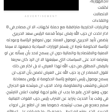
للجمهورية،
تكثفت
الاتصالات
ADVERTISEMENT
واللقاءات
والزيارات الخارجية مترافقة مع حملة تكهنات، الا ان مصادر في 8
اذار اكدت ان حزب الله رفض عرضاً قدمه الرئيس سعد الحريري
يتضمن تأييد الحريري لوصول العماد عون لموقع الرئاسة وعودته
لرئاسة الحكومة شرط ان يتسلم الوزارات السيادية جميعها، لا سيما
الامنية والاقتصادية والمالية دون ان يسمح لاحد بأن يسأله عن او
يعترضه احد على السياسات التي سيتبعها الا ان الرد كان سريعا
بالرفض المطلق من حزب الله لهذا العرض، لا بل اكثر من ذلك
تقول المصادر ان رد حزب الله على العرض تضمن بأن الحزب لن
يسمح بوصول رئيس لموقع رئاسة الحكومة لا يؤمن بمعادلة
الجيش والشعب والمقاومة، واكد الحزب ان مرشحه هو الجنرال
عون، وهو الذي يقرر ما يجب ان يتقرر لجهة توقيت اعلان الترشيح،
في وقت بدأ الحديث يتزايد عن اقتراب رئيس حزب القوات اللبنانية
سمير جعجع من سحب ترشيحه، خصوصا بعد ان اطلع على اجواء
الحريري الذي يعتبر انه اعطى جعجع كل ما هو قادر على اعطائه.