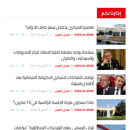
إخترنا
لكم
تعميم المركزي يخفض سعر صرف الدولار؟
SADA AL ARAB صدى العرب
BY
أكتوبر 8, 2022
0
180
سلامة يوجه صفعة ثلاثية الابعاد لتجار المحروقات
والصيدليات والافران
SADA AL ARAB صدى العرب
BY
أكتوبر 8, 2022
0
234
توقف المباحثات لتشكيل الحكومة الميقاتية بعد
أطماع باسيلية
SADA AL ARAB صدى العرب
BY
أكتوبر 8, 2022
0
256
ماذا ستكون نتيجة الجلسة الرئاسية في 13 تشرين؟
SADA AL ARAB صدى العرب
BY
أكتوبر 8, 2022
0
194
لبنان الرسمي يعتبر التهديدات الإسرائيلية “عراضات