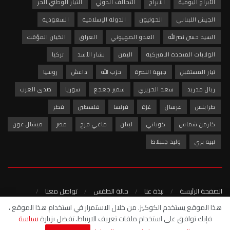
الأبراج اليومية
الابراج
التحالف الدولي
التيار الوطني الحر
الجيش اللبناني
الحوثيون
الدولة الإسلامية
السعودية
السيد حسن نصرالله
العدو الصهيوني
العراق
الكيان المؤقت
الولايات المتحدة الاميركية
اليمن
بشار الأسد
تركيا
تيار المستقبل
جبهة النصرة
حزب الله
داعش
روسيا
ريال مدريد
سعد الحريري
سمير جعجع
سوريا
صدى العرب
طرابلس
عرسال
غزة
فرنسا
فلسطين
قطر
كارمن شماس
كوباني
لبنان
ماغي فرح
مصر
ميشال عون
نبيه بري
وليد جنبلاط
الصفحة الرئيسة
نبذة عنا
حالة الطقس
تواصل معنا
سياسة الخصوصية
هذا الموقع يستخدم الكوكيز. من خلال الاستمرار في استخدام هذا الموقع ،
فإنك توافق على استخدام ملفات تعريف الارتباط. تفضل بزيارة
سياسة
© 2022 - شبكة صدى العرب الاخبارية