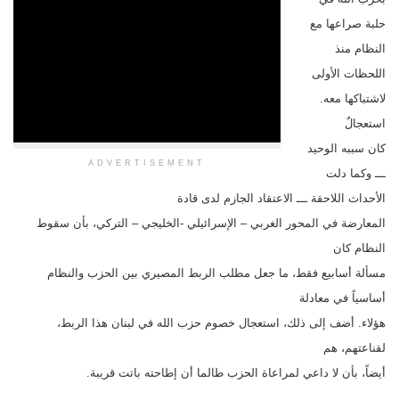
حلبة صراعها مع
النظام منذ
اللحظات الأولى
لاشتباكها معه.
استعجالٌ
كان سببه الوحيد
ADVERTISEMENT
ـــ وكما دلت
الأحداث اللاحقة ـــ الاعتقاد الجازم لدى قادة
المعارضة في المحور الغربي – الإسرائيلي -الخليجي – التركي، بأن سقوط
النظام كان
مسألة أسابيع فقط، ما جعل مطلب الربط المصيري بين الحزب والنظام
أساسياً في معادلة
هؤلاء. أضف إلى ذلك، استعجال خصوم حزب الله في لبنان هذا الربط،
لقناعتهم، هم
أيضاً، بأن لا داعي لمراعاة الحزب طالما أن إطاحته باتت قريبة.