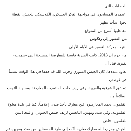
العصابات التي
اعتمدها المسلحون في مواجهة الفكر العسكري الكلاسيكي للجيش. نقطة
تحول بدأت تظهر
مفاعليها أسرع من المتوقع.
من القصير إلى رنكوس
انتهت معركة القصير في الأيام الأولى
من حزيران 2013. كانت الضربة قاسية للمعارضة المسلحة التي «همدت»
لفترة، قبل أن
تعاود تمددها. كان الجيش السوري وحزب الله قد حققا في هذا الوقت تقدماً
في غوطتي
دمشق الشرقية والغربية، وفي ريف حلب. استمرت المعارضة بمحاولة التوسع
انطلاقاً من
القلمون. تعمد المعارضون فتح معارك تأخذ صدى إعلامياً، كما في بلدة معلولا
القلمونية، وفي صدد ومهين، التابعتين لريف حمص الجنوبي، والمحاذيتين
للقلمون. خاض
الجيش وحزب الله معارك ضارية أدّت إلى طرد المسحلين من صدد ومهين، ثم