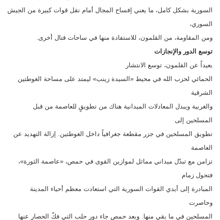
السورية بشكل كامل، ما يعني إفساح المجال أمام نقل قوات كبيرة من الجيش
السوري،
ومن المقاومة، من القلمون، للاستفادة منها في ساحات قتال أخرى.
توسع الدور والإنجازات
بعيداً عن القلمون، توسع الانتشار
الحمائي لحزب الله في محيط «السيدة زينب» ليمتد على مساحة الغوطتين
الشرقية
والغربية ويبدل المعادلات الميدانية هناك من تطويقٍ للعاصمة من قبل
المسلحين إلى
تطويق المسلحين في جزر مقطعة جغرافياً داخل الغوطتين. إزالة التهديد عن
العاصمة
تزامن مع تبدّل ميداني مماثل لموازين القوى في حمص، «عاصمة الثورة»،
فتحول زمام
المبادرة إلى أيدي القوات السورية التي استعادت معظم أحياء المدينة
وحاصرت
المسلحين في ما بقي منها. وبعد حمص جاء دور حلب التي فكّ الحصار عنها