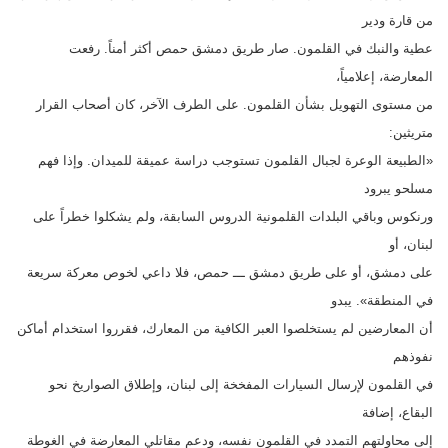
من قارة ودير
عطية والنبك في القلمون. صار طريق دمشق حمص أكثر أمناً. رفعت
المعارضة، إعلامياً،
من مستوى التهويل بشأن القلمون. على الطرف الآخر، كان أصحاب القرار
متريثين:
«الطبيعة الوعرة لجبال القلمون تستوجب دراسة عميقة للميدان. وإذا فهم
مسلحو يبرود
ورنكوس وباقي البلدات القلمونية الدروس السابقة، ولم يشكلوا خطراً على
لبنان، أو
على دمشق، أو على طريق دمشق ـــ حمص، فلا داعي لخوص معركة سريعة
في المنطقة». يبدو
أن المعارضين لم يستخلصوا العبر الكافية من المعارك، فقرروا استخدام أماكن
نفوذهم
في القلمون لإرسال السيارات المفخخة إلى لبنان، وإطلاق الصواريخ نحو
البقاع، إضافة
إلى محاولتهم التمدد في القلمون نفسه، ودعم مقاتلي المعارضة في الغوطة