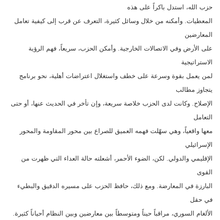
حزب الله، استدل باكراً على هذه
المعطيات. وأمكنه من خلال وسائل كثيرة، التعرف عن قرب إلى كيفية تعامل
المعارضين
على الأرض وفي الاتصالات الخارجية. وأمكن الحزب، سريعاً، فهم الرؤية
الاستراتيجية
لمن يعمل بقوة وسرعة على خطف واستغلال اعتراضات أهلية، نحو برنامج
يتجاوز مطالب
الإصلاح. وكانت لدى الحزب خلاصة سريعة، وإن تأخر في الحديث عنها، أو حتى
التعامل
معها واقعياً، وهي سهّلت فهمه العميق للصراع بين محور المقاومة والمحور
الإسرائيلي
الإقليمي والدولي. لكن، الضوء الأحمر، أشعلته حالة العداء التي ظهرت من
القوى
البارزة في المعارضة. ومع ذلك، حافظ الحزب على مسيره الدقيق والبطيء
في حقل
الألغام السوري، مراقباً حيناً ومتوسطاً بين معارضين وبين النظام أحياناً كثيرة.