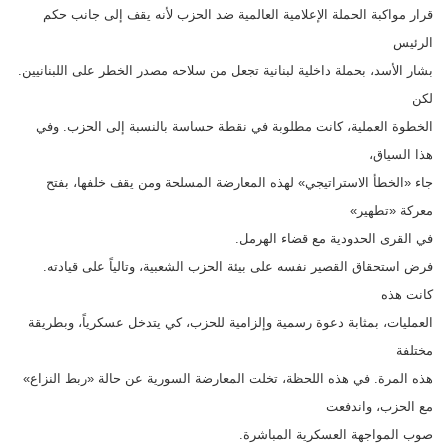
قرار مواكبة الحملة الإعلامية العالمية ضد الحزب لأنه يقف إلى جانب حكم
الرئيس
بشار الأسد، بحملة داخلية لبنانية تجعل من سلاحه مصدر الخطر على اللبنانيين.
لكن
الخطوة العملية، كانت مطلوبة في نقطة حساسة بالنسبة إلى الحزب. وفي
هذا السياق،
جاء «الخطأ الاستراتيجي» لهذه المعارضة المسلحة ومن يقف خلفها، بفتح
معركة «تطهير»
في القرى الحدودية مع قضاء الهرمل.
فرض استحقاق القصير نفسه على بيئة الحزب الشعبية، وتالياً على قيادته.
كانت هذه
العمليات، بمثابة دعوة رسمية وإلزامية للحزب، كي يتدخل عسكرياً، وبطريقة
مختلفة
هذه المرة. في هذه اللحظة، تخلت المعارضة السورية عن حالة «ربط النزاع»
مع الحزب، واندفعت
صوب المواجهة العسكرية المباشرة.