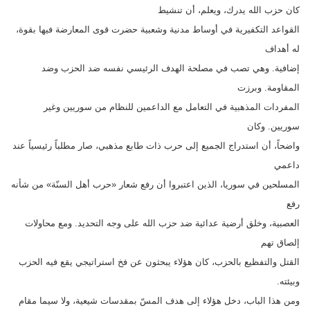
كان حزب الله يدرك، ويعلم، أن تنشيط
القواعد التكفيرية في أوساط مدنية وشعبية حضرت قوى المعارضة فيها بقوة،
له أهداف
إضافية. وهي تصب في مصلحة الهدف الرئيسي نفسه ضد الحزب وضد
المقاومة. وبرزت
المفردات المذهبية في التعامل مع الداعمين للنظام من سوريين وغير
سوريين. وكان
واضحاً، أن استدراج الجميع إلى حرب ذات طابع مذهبي، صار مطلباً رئيسياً عند
داعمي
المسلحين في سوريا، الذين اعتبروا أن رفع شعار «حرب أهل السنّة» من شأنه
رفع
العصبية، وخلق أرضية عدائية ضد حزب الله على وجه التحديد. ومع محاولات
إلصاق تهم
القتل والتفظيع بالحزب، كان هؤلاء يبحثون عن فخ استراتيجي يقع فيه الحزب
وبيئته.
ومن هذا الباب، دخل هؤلاء إلى هدف المسّ بمقدسات شيعية، ولا سيما مقام