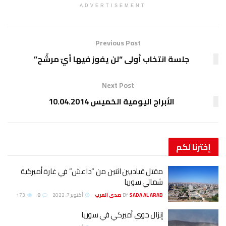
ADVERTISEMENT
Previous Post
جلسة انتخاب أولى “لن يفوز فيها أيّ مرشّح”
Next Post
الأبراج اليومية الخميس 10.04.2014
إخترنا
لكم
مقتل قياديين اثنين من “داعش” في غارة أميركية
شمالي سوريا
SADA AL ARAB صدى العرب
BY
أكتوبر 7, 2022
0
173
إنزال جوي أميركي في سوريا