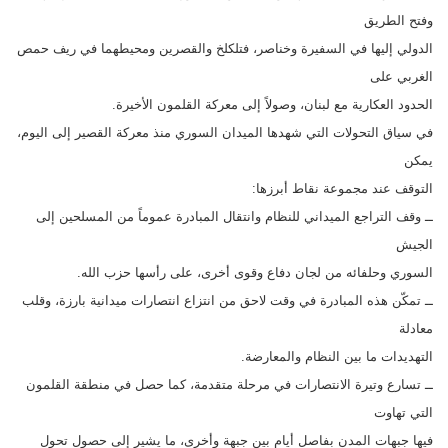
وفتح الطريق
الدولي إليها في السفيرة وخناصر، فتلكلخ والقصرين ومحيطهما في ريف حمص
الغربي على
الحدود العكارية مع لبنان، وصولاً إلى معركة القلمون الأخيرة.
في سياق التحولات التي شهدها الميدان السوري منذ معركة القصير إلى اليوم،
يمكن
التوقف عند مجموعة نقاط أبرزها:
ــ وقف التراجع الميداني للنظام وانتقال المبادرة عموماً من المسلحين إلى
الجيش
السوري وحلفائه من لجان دفاع وقوى أخرى، على رأسها حزب الله.
ــ تمكّن هذه المبادرة في وقت لاحق من انتزاع انتصارات ميدانية بارزة، وقلب
معادلة
التهديدات ما بين النظام والمعارضة.
ــ تسارع وتيرة الانتصارات في مرحلة متقدمة، كما حصل في منطقة القلمون
التي تهاوت
فيها جبهات المدن بفاصل أيام بين جبهة وأخرى، ما يشير إلى حصول تحول