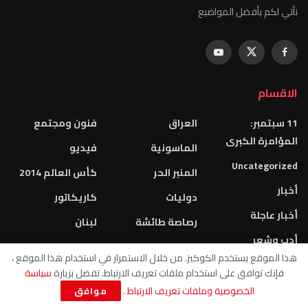
نأتي لكم بأفضل المواضيع
الاقسام
11 سبتمبر:
العراق
فنون ومجتمع
المؤامرة الكبرى
الماسونية
فيديو
Uncategorized
المنبر الحر
كأس العالم 2014
أخبار
دوليات
كاريكاتور
أخبار عاجلة
رصاصة طائشة
لبنان
أدب وشعر
ريــاضة
متفرقات عربية
هذا الموقع يستخدم الكوكيز. من خلال الاستمرار في استخدام هذا الموقع ،
اقتصاد
سوريا
متفرقات لبنانية
فإنك توافق على استخدام ملفات تعريف الارتباط. تفضل بزيارة
سياسة
الابراج اليومية
الخصوصية وملفات تعريف الارتباط
.
موافق
صحة وطب
مثلث برمودا