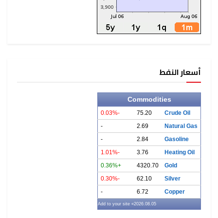
أسعار النفط
Commodities
-0.03%
75.20
Crude Oil
-
2.69
Natural Gas
-
2.84
Gasoline
-1.01%
3.76
Heating Oil
+0.36%
4320.70
Gold
-0.30%
62.10
Silver
-
6.72
Copper
» Add to your site
2026.08.05