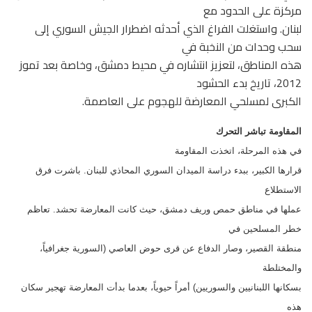
مركزة على الحدود مع
لبنان. واستغلت الفراغ الذي أحدثه اضطرار الجيش السوري إلى
سحب وحدات من النخبة في
هذه المناطق، لتعزيز انتشاره في محيط دمشق، وخاصة بعد تموز
2012، تاريخ بدء الحشود
الكبرى لمسلحي المعارضة للهجوم على العاصمة.
المقاومة تباشر التحرك
في هذه المرحلة، اتخذت المقاومة
قرارها الكبير، ببدء دراسة الميدان السوري المحاذي للبنان. باشرت فرق
الاستطلاع
عملها في مناطق حمص وريف دمشق، حيث كانت المعارضة تحشد. تعاظم
خطر المسلحين في
منطقة القصير، وصار الدفاع عن قرى حوض العاصي (السورية جغرافياً،
والمختلطة
بسكانها اللبنانيين والسوريين) أمراً حيوياً، بعدما بدأت المعارضة تهجير سكان
هذه