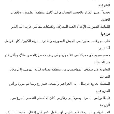
الشرقية
تحديداً. صدر القرار بالحسم العسكري في كامل منطقة القلمون، وبإقفال
الحدود
اللبنانية السورية. الإعداد الجيد للمعركة، وتكتيكات مقاتلي حزب الله الذين
توزعوا
على مجوعات صغيرة من الجيش السوري، والقدرة النارية الكبيرة، كلها عوامل
أدّت إلى
حسم سريع لأي معركة في القلمون، وفي ريف حمص (الحصن مثلاً)، وبأقل قدر
من الخسائر
البشرية في صفوف المهاجمين. من منطقة نعمات قبالة الهرمل، إلى معابر
التهريب
المتصلة بجرود عرسال، إلى الجراجير والسحل فمزارع ريما ثم يبرود ورأس
العين، قبل
فليطا ورأس المعرة، وصولاً إلى رنكوس. كان الانكسار النفسي أسرع من
الهزيمة
العسكرية. وبحسب قادة ميدانيين، لن يطول الأمر قبل إقفال الحدود اللبنانية ــ