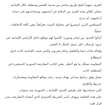
القرى، تمهيداً لفتح طريق مباشر بين مدينة القصير ومنطقة عكار اللبنانية.
تمكين أهالي هذه القرى من الدفاع عن أنفسهم، ومساعدتهم في حماية
أراضيهم، لم تردع
المسلحين الذين استمروا في محاولة التمدد جغرافياً، وفي كافة الاتجاهات.
عملياً،
أزالوا الحدود بين لبنان وسوريا. أقاموا لهم مواقع داخل الأراضي اللبنانية، في
جرود عرسال، على سبيل المثال لا الحصر.
وقبالة بلدات جنتا والطفيل وحام معربون والنبي شيت اللبنانية، كانت فرق
استطلاع
المقاومة تسجّل ما هو أخطر. بعض كتائب المعارضة السورية المنتشرة في
المنطقة، كانت
تعمل وفق برنامج ميداني بهدف وحيد: رصد مواقع المقاومة ومعسكرات
تدريبها والطرق
التي تستخدمها على طرفي الحدود اللبنانية ــ السورية منذ سنوات.
على هذه الخلفية، وبهدف كسر الشريط الحدودي الذي أنشاته المعارضة، صدر
قرار طرد