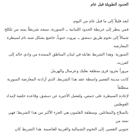
الحدود الطويلة قبل عام
لنعد قليلاً إلى ما قبل عام من اليوم،
فمن ينظر إلى خريطة الحدود اللبنانية ــ السورية، سيجد شريطاً يمتد من تلكلخ
شمالاً إلى تخوم طريق دمشق ــ بيروت جنوباً، خاضع بشكل شبه تام لسيطرة
المعارضة
السورية. وهذا الشريط تقابله في لبنان المناطق الممتدة من وادي خالد إلى
كفرزبد،
مروراً بجرود قرى منطقة بعلبك وعرسال والهرمل.
كانت مدينة القصير واسطة عقد هذا الشريط، الذي أرادته المعارضة السورية
منطلقاً
لإعادة السيطرة على حمص، ولفصل الأخيرة عن دمشق، وقاعدة خلفية لإمداد
الغوطتين
بالسلاح والمقاتلين. ومنطقة القلمون هي الجزء الأكبر من هذا الشريط؛ فهي
تمتد من
جنوبي القصير، إلى التخوم الشمالية والغربية للعاصمة. هذا الشريط كان