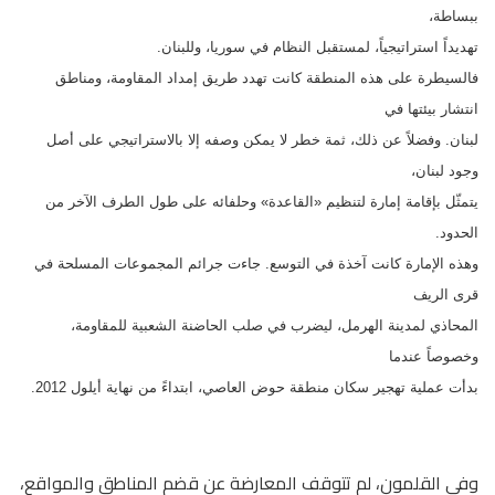
ببساطة،
تهديداً استراتيجياً، لمستقبل النظام في سوريا، وللبنان.
فالسيطرة على هذه المنطقة كانت تهدد طريق إمداد المقاومة، ومناطق
انتشار بيئتها في
لبنان. وفضلاً عن ذلك، ثمة خطر لا يمكن وصفه إلا بالاستراتيجي على أصل
وجود لبنان،
يتمثّل بإقامة إمارة لتنظيم «القاعدة» وحلفائه على طول الطرف الآخر من
الحدود.
وهذه الإمارة كانت آخذة في التوسع. جاءت جرائم المجموعات المسلحة في
قرى الريف
المحاذي لمدينة الهرمل، ليضرب في صلب الحاضنة الشعبية للمقاومة،
وخصوصاً عندما
بدأت عملية تهجير سكان منطقة حوض العاصي، ابتداءً من نهاية أيلول 2012.
وفي القلمون، لم تتوقف المعارضة عن قضم المناطق والمواقع،