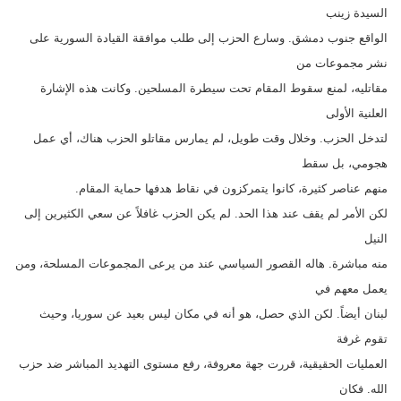
السيدة زينب
الواقع جنوب دمشق. وسارع الحزب إلى طلب موافقة القيادة السورية على
نشر مجموعات من
مقاتليه، لمنع سقوط المقام تحت سيطرة المسلحين. وكانت هذه الإشارة
العلنية الأولى
لتدخل الحزب. وخلال وقت طويل، لم يمارس مقاتلو الحزب هناك، أي عمل
هجومي، بل سقط
منهم عناصر كثيرة، كانوا يتمركزون في نقاط هدفها حماية المقام.
لكن الأمر لم يقف عند هذا الحد. لم يكن الحزب غافلاً عن سعي الكثيرين إلى
النيل
منه مباشرة. هاله القصور السياسي عند من يرعى المجموعات المسلحة، ومن
يعمل معهم في
لبنان أيضاً. لكن الذي حصل، هو أنه في مكان ليس بعيد عن سوريا، وحيث
تقوم غرفة
العمليات الحقيقية، قررت جهة معروفة، رفع مستوى التهديد المباشر ضد حزب
الله. فكان