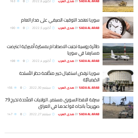
SADA AL ARAB صدى العرب
BY
أكتوبر 6, 2022
0
163
سوريا تعتمد التوقيت الصيفي على مدار العام
SADA AL ARAB صدى العرب
BY
أكتوبر 5, 2022
0
190
طائرة روسية تجنبت الاصطدام بمسيّرة أميركية اعترضت
مسارها في سوريا
SADA AL ARAB صدى العرب
BY
أكتوبر 4, 2022
0
198
سوريا ترفض استقبال خبير منظّمة حظر الأسلحة
الكيميائيّة
SADA AL ARAB صدى العرب
BY
سبتمبر 30, 2022
0
156
سرقة النفط السوري مستمر.. الولايات المتّحدة تخرج 79
صهريجاً باتجاه قواعدها في العراق
SADA AL ARAB صدى العرب
BY
سبتمبر 27, 2022
0
147