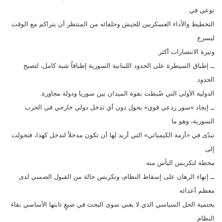
نوعي في
التخطيط والأداء العسكريين للجيش وحلفائه من المنتظر أن يتراكم مع الوقت
ليسرع
وتيرة الانتصارات أكثر.
ــ إطباق السيطرة على الحدود اللبنانية السورية إطباقاً شبه كامل، لتصبح
الحدود
الدولية الأولى التي ضُبطت بقوة الميدان بين سوريا ودولة مجاورة.
ــ إيجاد «سور ردعي قوي» يحول دون أي تدخل دولي خارجي في الحرب
السورية، وهو ما
تبدّى في «أزمة الكيميائي» التي أريد لها أن تكون مدخلاً لتدخل كهذا، فتحولت
إلى
محطة لتكريس اليأس منه.
ــ إنهاء الرهان على إسقاط النظام، وتكريس حالة من القبول الضمني لدى
معظم أعدائه
بحتمية الحل السياسي الذي لا يعني سوى البحث في صيغٍ ثابتها الأساسي بقاء
النظام.