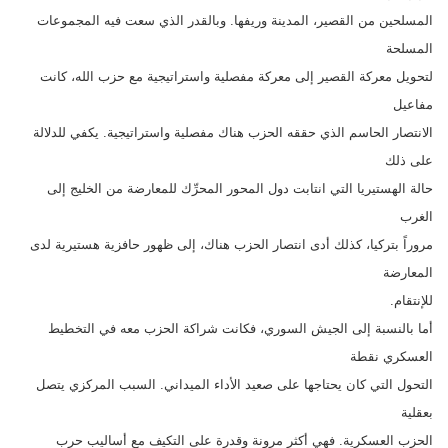
المسلحين من القصير، المدينة وريفها. وبالقدر الذي سعت فيه المجموعات
المسلحة
لتحويل معركة القصير إلى معركة مفصلية واستراتيجية مع حزب الله، كانت
مفاعيل
الانتصار الحاسم الذي حققه الحزب هناك مفصلية واستراتيجية. يكفي للدلالة
على ذلك
حالة الهستيريا التي انتابت دول المحور المحرِّك للمعارضة من الخليج إلى
الغرب
مروراً بتركيا، كذلك أدى انتصار الحزب هناك، إلى ظهور حافزية هستيرية لدى
المعارضة
للإنتقام.
أما بالنسبة إلى الجيش السوري، فكانت شراكة الحزب معه في التخطيط
العسكري نقطة
التحول التي كان يحتاجها على صعيد الأداء الميداني. السبب المركزي يتصل
بعقلية
الحزب العسكرية. فهي أكثر مرونة وقدرة على التكيف مع أساليب حرب