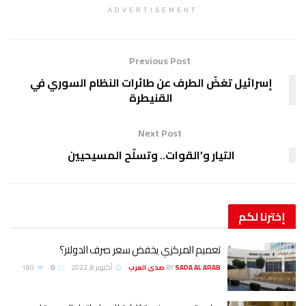
ADVERTISEMENT
Previous Post
إسرائيل تغضّ الطرف عن طائرات النظام السوري في
القنيطرة
Next Post
التيار و’القوات.. وتسلّح المسيحيين
إخترنا
لكم
تعميم المركزي يخفض سعر صرف الدولار؟
SADA AL ARAB صدى العرب
BY
أكتوبر 8, 2022
0
180