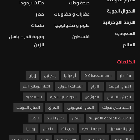
صحة وطب
مثلث برمودا
الاحوال الجوية
عقارات و مقاولات
مصر
الازمة الاوكرانية
علوم و تكنولوجيا
ملفات
السعودية
فلسطين
وجهة قدر – باسل
العالم
الزين
الكلمات
14 آذار
D Ghassan Lmn
أوكرانيا
إسرائيل
إيران
الأبراج اليومية
الابراج
التحالف الدولي
التيار الوطني الحر
الجيش اللبناني
الحوثيون
الدولة الإسلامية
السعودية
السيد حسن نصرالله
العدو الصهيوني
العراق
الكيان المؤقت
الولايات المتحدة الاميركية
اليمن
بشار الأسد
تركيا
تيار المستقبل
جبهة النصرة
حزب الله
داعش
روسيا
ريال مدريد
سعد الحريري
سمير جعجع
سوريا
صدى العرب