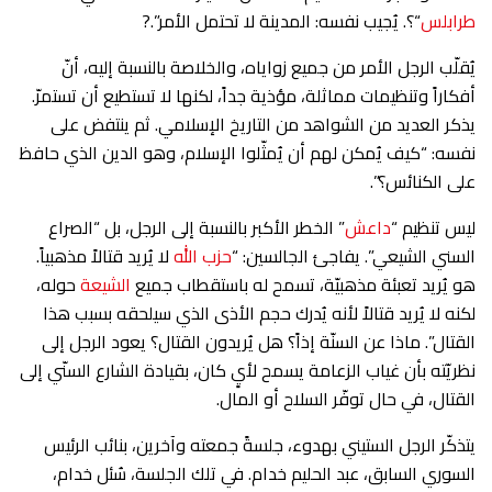
طرابلس
“؟. يُجيب نفسه: المدينة لا تحتمل الأمر”.?
يُقلّب الرجل الأمر من جميع زواياه، والخلاصة بالنسبة إليه، أنّ
أفكاراً وتنظيمات مماثلة، مؤذية جداً، لكنها لا تستطيع أن تستمرّ.
يذكر العديد من الشواهد من التاريخ الإسلامي. ثم ينتفض على
نفسه: “كيف يُمكن لهم أن يُمثّلوا الإسلام، وهو الدين الذي حافظ
على الكنائس؟”.
ليس تنظيم “
داعش
” الخطر الأكبر بالنسبة إلى الرجل، بل “الصراع
السني الشيعي”. يفاجئ الجالسين: “
حزب الله
لا يُريد قتالاً مذهبياً.
هو يُريد تعبئة مذهبيّة، تسمح له باستقطاب جميع
الشيعة
حوله،
لكنه لا يُريد قتالاً لأنه يُدرك حجم الأذى الذي سيلحقه بسبب هذا
القتال”. ماذا عن السنّة إذاً؟ هل يُريدون القتال؟ يعود الرجل إلى
نظريّته بأن غياب الزعامة يسمح لأيٍ كان، بقيادة الشارع السنّي إلى
القتال، في حال توفّر السلاح أو المال.
يتذكّر الرجل الستيني بهدوء، جلسةً جمعته وآخرين، بنائب الرئيس
السوري السابق، عبد الحليم خدام. في تلك الجلسة، سُئل خدام،