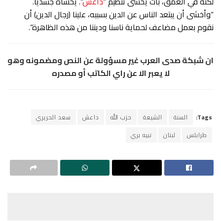
لكنه في العمق، بات يخشى تنظيم “
داعش
“. يخشاه جسدياً.
“وأخشى أن يبتعد الناس عن الدين بسببه، علينا (رجال الدين) أن
نقوم بعمل مضاعف لحماية ناسنا وديننا من هذه الظاهرة”.
ان شبكة صدى العرب غير مسؤولة عن النص ومضمونه وهو
لا يعبر الا عن راي الكاتب أو مصدره
Tags:
السنة
الشيعة
حزب الله
داعش
سعد الحريري
طرابلس
لبنان
نبيه بري