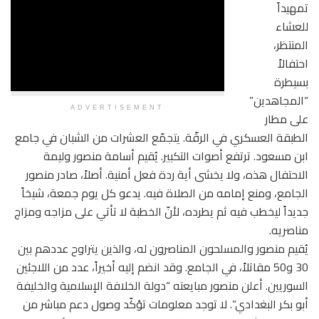
تمهيداً
للعشاء
المنتظر،
احتفالاً
بسيطرة
“المجاهدين”
ADVERTISEMENT
على مطار
الطبقة العسكري في الرقّة. يتجمّع العشرات من الشبان في جامع
ابن مسعود. ترتفع أصوات التكبير. يُقيم أسامة منصور وليمة
الاحتفال هذه، ولا يخشى أية ردة فعل أمنية. أصلاً، صادر منصور
الجامع، ومنع إمامه من الصلاة فيه. يدعو كل يوم جمعة، شيخاً
جديداً ليخطب فيه ثم يطرده، لأنّ الخطبة لا تأتي على مزاجه ومزاج
مناصريه.
يُقيم منصور والمسلحون المناصرون له، والذين يتراوح عددهم بين
30 و50 مقاتلاً، في الجامع. وقد انضم إليه أخيراً، عدد من اللاجئين
السوريين. أعلن منصور مبايعته “دولة الخلافة الإسلامية والخليفة
أبو بكر البغدادي”. لا توجد معلومات تؤكّد وصول دعم مباشر من