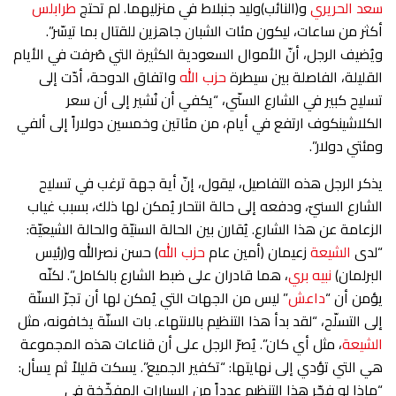
سعد الحريري
و(النائب)وليد جنبلاط في منزليهما. لم تحتج
طرابلس
أكثر من ساعات، ليكون مئات الشبان جاهزين للقتال بما تيسّر”.
ويُضيف الرجل، أنّ الأموال السعودية الكثيرة التي صُرفت في الأيام
القليلة، الفاصلة بين سيطرة
حزب الله
واتفاق الدوحة، أدّت إلى
تسليح كبير في الشارع السنّي، “يكفي أن نُشير إلى أن سعر
الكلاشينكوف ارتفع في أيام، من مئاتين وخمسين دولاراً إلى ألفي
ومئتي دولار”.
يذكر الرجل هذه التفاصيل، ليقول، إنّ أية جهة ترغب في تسليح
الشارع السنيّ، ودفعه إلى حالة انتحار يُمكن لها ذلك، بسبب غياب
الزعامة عن هذا الشارع. يُقارن بين الحالة السنيّة والحالة الشيعيّة:
“لدى
الشيعة
زعيمان (أمين عام
حزب الله
) حسن نصرالله و(رئيس
البرلمان)
نبيه بري
، هما قادران على ضبط الشارع بالكامل”. لكنّه
يؤمن أن “
داعش
” ليس من الجهات التي يُمكن لها أن تجرّ السنّة
إلى التسلّح، “لقد بدأ هذا التنظيم بالانتهاء. بات السنّة يخافونه، مثل
الشيعة
، مثل أي كان”. يُصرّ الرجل على أن قناعات هذه المجموعة
هي التي تؤدي إلى نهايتها: “تكفير الجميع”. يسكت قليلاً ثم يسأل:
“ماذا لو فجّر هذا التنظيم عدداً من السيارات المفخّخة في