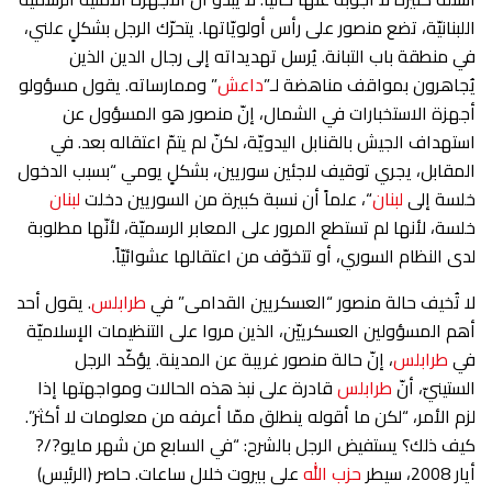
اللبنانيّة، تضع منصور على رأس أولويّاتها. يتحرّك الرجل بشكلٍ علني،
في منطقة باب التبانة. يُرسل تهديداته إلى رجال الدين الذين
يُجاهرون بمواقف مناهضة لـ”
داعش
” وممارساته. يقول مسؤولو
أجهزة الاستخبارات في الشمال، إنّ منصور هو المسؤول عن
استهداف الجيش بالقنابل اليدويّة، لكنّ لم يتمّ اعتقاله بعد. في
المقابل، يجري توقيف لاجئين سوريين، بشكلٍ يومي “بسبب الدخول
خلسة إلى
لبنان
“، علماً أن نسبة كبيرة من السوريين دخلت
لبنان
خلسة، لأنها لم تستطع المرور على المعابر الرسميّة، لأنّها مطلوبة
لدى النظام السوري، أو تتخوّف من اعتقالها عشوائيّاً.
لا تُخيف حالة منصور “العسكريين القدامى” في
طرابلس
. يقول أحد
أهم المسؤولين العسكرييّن، الذين مروا على التنظيمات الإسلاميّة
في
طرابلس
، إنّ حالة منصور غريبة عن المدينة. يؤكّد الرجل
الستينيّ، أنّ
طرابلس
قادرة على نبذ هذه الحالات ومواجهتها إذا
لزم الأمر، “لكن ما أقوله ينطلق ممّا أعرفه من معلومات لا أكثر”.
كيف ذلك؟ يستفيض الرجل بالشرح: “في السابع من شهر مايو?/?
أيار 2008، سيطر
حزب الله
على بيروت خلال ساعات. حاصر (الرئيس)