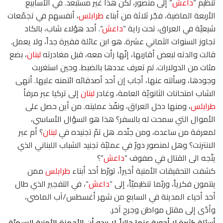
تنظيم “
داعش
” إلى منصور، لكن هذا غير مستبعد. في الأسابيع
الأربعة الماضية، فجّر ثلاثة من أبناء
طرابلس
، أنفسهم في تجمّعات
شيعيّة في العراق، تحت راية “
داعش
“. أحد هؤلاء شاب، بالكاد
تجاوز السنوات الثماني عشرة. هو ابن عائلة فقيرة جداً، ولا يعمل.
قالت والدته لبعض أقاربها، إنّها رأت معه، قبل مغادرته
لبنان
، بضع
مئات من الدولارات. لم تعرف عددها بالضبط. وحين استغربت
وجودها، وسألته عنها، أجاب إن أحد أصدقائه ائتمنه عليها. أنهى
الشاب امتحانات الثانويّة العامة، وغادر
لبنان
إلى تركيا عبر مرفأ
طرابلس
، ومنها دخل العراق، ونفّذ عمليته. من أين حصل على
الأموال التي سمحت له بالسفر؟ هذا هو السؤال الأساسي،
لمعرفة من ساعده، ومن جنّده. هل تمّ تجنيده في
لبنان
؟ أم عبر
الانترنت؟ وهل لمنصور دورٌ في عمليّة تجنيد الشباب اللبناني الذي
يتّجه الى القتال في صفوف “
داعش
“؟
كشفت
التحقيقات الأمنية أخيراً، تورّط أحد أبناء
طرابلس
ممن
ينتمون فكرياً، وربّما تنظيميّاً، إلى “
داعش
“، في التفجير الذي طال
أحد أحياء المدينة في السابع من شهر أغسطس/آب الماضي،
وأدّى إلى مقتل مواطن وجرح آخر.
أسئلة كثيرة لا أجوبة عنها حالياً. لا يبدو أن الأجهزة الأمنية الرسميّة