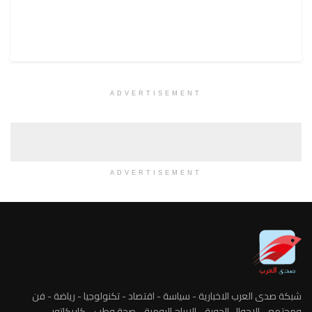
ADVERTISEMENT
ADVERTISEMENT
شبكة صدى العرب الاخبارية - سياسة - اقتصاد - تكنولوجيا - رياضة - فن
ومجتمع - الاحوال الجوية - الابراج اليومية - صحة وطب - كاريكاتور