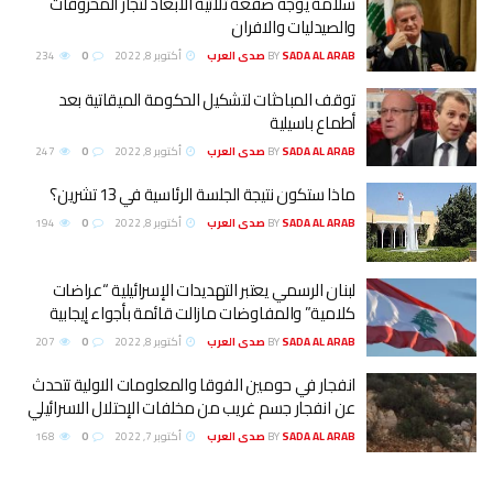
سلامة يوجه صفعة ثلاثية الابعاد لتجار المحروقات
والصيدليات والافران
SADA AL ARAB صدى العرب
BY
أكتوبر 8, 2022
0
234
توقف المباحثات لتشكيل الحكومة الميقاتية بعد
أطماع باسيلية
SADA AL ARAB صدى العرب
BY
أكتوبر 8, 2022
0
247
ماذا ستكون نتيجة الجلسة الرئاسية في 13 تشرين؟
SADA AL ARAB صدى العرب
BY
أكتوبر 8, 2022
0
194
لبنان الرسمي يعتبر التهديدات الإسرائيلية “عراضات
كلامية” والمفاوضات مازالت قائمة بأجواء إيجابية
SADA AL ARAB صدى العرب
BY
أكتوبر 8, 2022
0
207
انفجار في حومين الفوقا والمعلومات الاولية تتحدث
عن انفجار جسم غريب من مخلفات الإحتلال الاسرائيلي
SADA AL ARAB صدى العرب
BY
أكتوبر 7, 2022
0
168