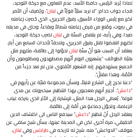
لماذا يُريد الرئيس، حافظ الأسد، عدم التعاون مع حركة التوحيد،
فجاء جواب خدام: “لا نريد سنيّاً قويّاً في
لبنان
“. ويُضيف أن الأمر
تكرر مع رئيس الوزراء الأسبق، رفيق الحريري، الذي حُصرت زعامته
في بيروت، ومُنع من فرض زعامته شمالاً وبقاعاً، وحتى في مدينته
صيدا. وفي رأيه، لم ينتفض السنّة في
لبنان
لضرب حركة التوحيد،
لكنهم انتفضوا لقتل رفيق الحريري، ولاحقاً لأحداث السابع من أيار.
يعتقد أن السبب هو أنّ سنّة
لبنان
تحوّلوا إلى طائفة، مثلهم مثل
بقيّة الطوائف: “يشعرون اليوم أنّهم مضطهدون ومظلومون وأن
الجميع يستهدفهم. إنه الشعور الأقلوي. نحن لم نعد جزءاً من
الأمّة، وهذا مقتلٌ”.
“دعنا نخرج إلى الشارع قليلاً، ونسأل مجموعة فتيّة عن رأيهم في
“
داعش
“. أجزم أنهم معجبون بهذا التنظيم. سيخبرونك عن مدى
قوته”. يُعطي الرجل هذا المثل، للإشارة إلى الأثر الذي يتركه غياب
الزعامة، وتحوّل جماعةٍ من أمّة إلى طائفة.
يعتقد الرجل أنّ تنظيم “
داعش
” سيدفع الناس الى اكتشاف الدين
الحقيقي، مرة أخرى. لكن في المدينة عينها، يسأل شيخ سلفي عن
موقف “الدواعش” منه. شيخ له تاريخه في
طرابلس
وفي
لبنان
،