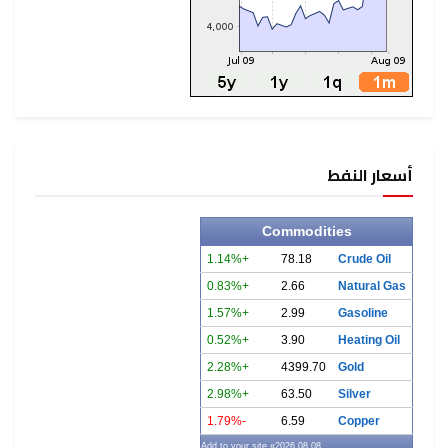
أسعار النفط
Commodities
+1.14%
78.18
Crude Oil
+0.83%
2.66
Natural Gas
+1.57%
2.99
Gasoline
+0.52%
3.90
Heating Oil
+2.28%
4399.70
Gold
+2.98%
63.50
Silver
-1.79%
6.59
Copper
» Add to your site
2026.08.08