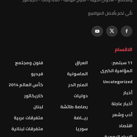
نأتي لكم بأفضل المواضيع
الاقسام
11 سبتمبر:
العراق
فنون ومجتمع
المؤامرة الكبرى
الماسونية
فيديو
Uncategorized
المنبر الحر
كأس العالم 2014
أخبار
دوليات
كاريكاتور
أخبار عاجلة
رصاصة طائشة
لبنان
أدب وشعر
ريــاضة
متفرقات عربية
اقتصاد
سوريا
متفرقات لبنانية
الابراج اليومية