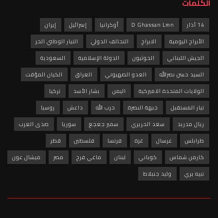
الكلمات
14 آذار
D Ghassan Lmn
أوكرانيا
إسرائيل
إيران
الأبراج اليومية
الابراج
التحالف الدولي
التيار الوطني الحر
الجيش اللبناني
الحوثيون
الدولة الإسلامية
السعودية
السيد حسن نصرالله
العدو الصهيوني
العراق
الكيان المؤقت
الولايات المتحدة الاميركية
اليمن
بشار الأسد
تركيا
تيار المستقبل
جبهة النصرة
حزب الله
داعش
روسيا
ريال مدريد
سعد الحريري
سمير جعجع
سوريا
صدى العرب
طرابلس
عرسال
غزة
فرنسا
فلسطين
قطر
كارمن شماس
كوباني
لبنان
ماغي فرح
مصر
ميشال عون
نبيه بري
وليد جنبلاط