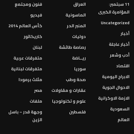
11 سبتمبر:
العراق
فنون ومجتمع
المؤامرة الكبرى
الماسونية
فيديو
Uncategorized
المنبر الحر
كأس العالم 2014
أخبار
دوليات
كاريكاتور
أخبار عاجلة
رصاصة طائشة
لبنان
أدب وشعر
ريــاضة
متفرقات عربية
اقتصاد
سوريا
متفرقات لبنانية
الابراج اليومية
صحة وطب
مثلث برمودا
الاحوال الجوية
عقارات و مقاولات
مصر
الازمة الاوكرانية
علوم و تكنولوجيا
ملفات
السعودية
فلسطين
وجهة قدر – باسل
العالم
الزين