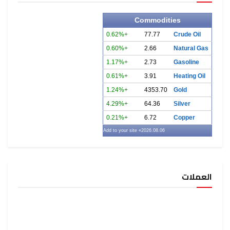
Commodities
+0.62%
77.77
Crude Oil
+0.60%
2.66
Natural Gas
+1.17%
2.73
Gasoline
+0.61%
3.91
Heating Oil
+1.24%
4353.70
Gold
+4.29%
64.36
Silver
+0.21%
6.72
Copper
» Add to your site
2026.08.06
العملات