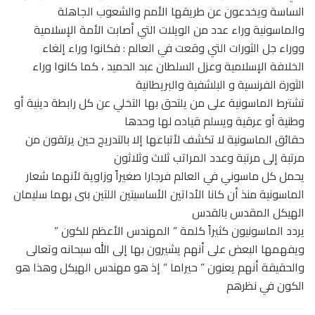
الساسة ويخدعون عن طريقها الأمم والشعوب الجاهلة
والماسونية وراء عدد من الويلات التي أصابت الأمة الإسلامية
ووراء جل الثورات التي وقعت في العالم : فكانوا وراء إلغاء
الخلافة الإسلامية وعزل السلطان عبد الحميد ، كما كانوا وراء
الثورة الفرنسية و البلشفية والبريطانية
تشترط الماسونية على من يلتحق بها التخلي عن كل رابطة دينية أو
وطنية أو عرقية ويسلم قياده لها وحدها
حقائق الماسونية لا تكشف لأتباعها إلا بالتدريج حين يرتقون من
مرتبة إلى مرتبة وعدد المراتب ثلاث وثلاثون
يحمل كل ماسوني في العالم فرجارا صغيراً وزاوية لأنهما شعار
الماسونية منذ أن كانا الأداتين الأساسيتين اللتين بنى بهما سليمان
الهيكل المقدس بالقدس
يردد الماسونيون كثيراً كلمة ” المهندس الأعظم للكون ”
ويفهمها البعض على أنهم يشيرون بها إلى الله سبحانه وتعالى
والحقيقة أنهم يعنون ” حيراما ” إذ هو مهندس الهيكل وهذا هو
الكون في نظرهم