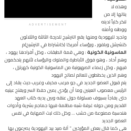
وهذه لا
ينالها إلا من
تنكر كلياً لدينه
ADVERTISEMENT
ووطنه وأمته
وتجرد لليهودية ومنها يقع الترشيح للدرجة الثالثة والثلاثون
كتشرشل وبلفور ، ورؤساء أمريكا (كاشتراط في الترشيح)م
الماسونية الكونية
: وهي قمة الطبقات ، وكل أفرادها يهود ،
وهم أحاد ، وهو فوق الأباطرة والملوك والرؤساء لأنهم يتحكمون
فيهم ، وكل زعماء الصهيونية من الماسونية الكونية كهرتزل ،
وهم الذين يخططون للعالم لصالح اليهود
يتم قبول العضو الجديد في جو مرعب مخيف وغريب حيث يقاد إلى
الرئيس معصوب العينين وما أن يؤدي يمين حفظ السر ويفتح عينيه
حتى يفاجأ بسيوف مسلولة حول عنقه وبين يديه كتاب العهد
القديم ومن حوله غرفة شبه مظلمة فيها جماجم بشرية وأدوات
هندسية مصنوعة من خشب … وكل ذلك لبث المهابة في نفس
العضو الجديد
هي كما قال بعض المؤرخين ” آلة صيد بيد اليهودية يصرعون بها