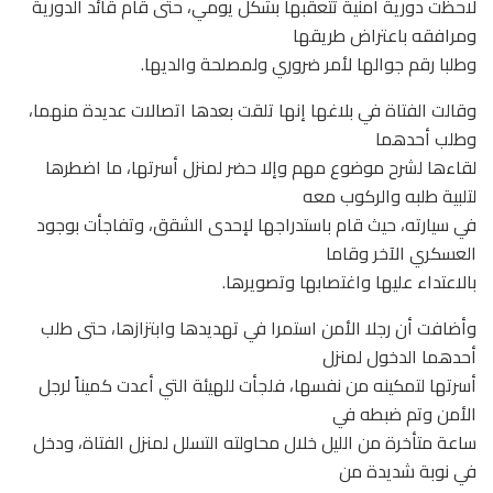
لاحظت دورية أمنية تتعقبها بشكل يومي، حتى قام قائد الدورية
ومرافقه باعتراض طريقها
وطلبا رقم جوالها لأمر ضروري ولمصلحة والديها.
وقالت الفتاة في بلاغها إنها تلقت بعدها اتصالات عديدة منهما،
وطلب أحدهما
لقاءها لشرح موضوع مهم وإلا حضر لمنزل أسرتها، ما اضطرها
لتلبية طلبه والركوب معه
في سيارته، حيث قام باستدراجها لإحدى الشقق، وتفاجأت بوجود
العسكري الآخر وقاما
بالاعتداء عليها واغتصابها وتصويرها.
وأضافت أن رجلا الأمن استمرا في تهديدها وابتزازها، حتى طلب
أحدهما الدخول لمنزل
أسرتها لتمكينه من نفسها، فلجأت للهيئة التي أعدت كميناً لرجل
الأمن وتم ضبطه في
ساعة متأخرة من الليل خلال محاولته التسلل لمنزل الفتاة، ودخل
في نوبة شديدة من