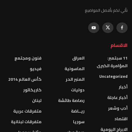
نأتي لكم بأفضل المواضيع
الاقسام
11 سبتمبر:
العراق
فنون ومجتمع
المؤامرة الكبرى
الماسونية
فيديو
Uncategorized
المنبر الحر
كأس العالم 2014
أخبار
دوليات
كاريكاتور
أخبار عاجلة
رصاصة طائشة
لبنان
أدب وشعر
ريــاضة
متفرقات عربية
اقتصاد
سوريا
متفرقات لبنانية
الابراج اليومية