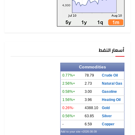
أسعار النفط
Commodities
+0.77%
78.79
Crude Oil
+2.56%
2.73
Natural Gas
+0.58%
3.00
Gasoline
+1.56%
3.96
Heating Oil
-0.26%
4388.10
Gold
+0.56%
63.85
Silver
-
6.59
Copper
» Add to your site
2026.08.09