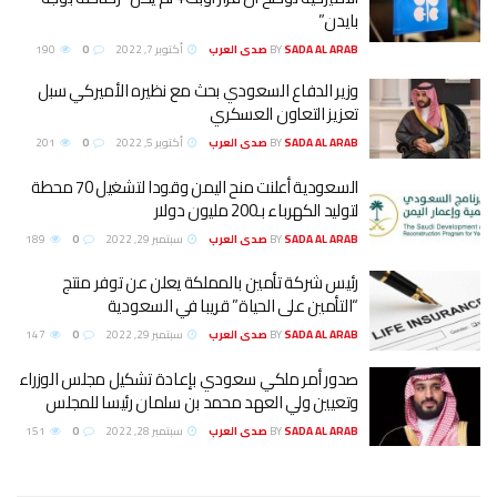
بايدن”
SADA AL ARAB صدى العرب
BY
أكتوبر 7, 2022
0
190
وزير الدفاع السعودي بحث مع نظيره الأميركي سبل
تعزيز التعاون العسكري
SADA AL ARAB صدى العرب
BY
أكتوبر 5, 2022
0
201
السعودية أعلنت منح اليمن وقودا لتشغيل 70 محطة
لتوليد الكهرباء بـ200 مليون دولار
SADA AL ARAB صدى العرب
BY
سبتمبر 29, 2022
0
189
‏رئيس شركة تأمين بالمملكة يعلن عن توفر منتج
“التأمين على الحياة” قريبا في السعودية
SADA AL ARAB صدى العرب
BY
سبتمبر 29, 2022
0
147
صدور أمر ملكي سعودي بإعادة تشكيل مجلس الوزراء
وتعيين ولي العهد محمد بن سلمان رئيسا للمجلس
SADA AL ARAB صدى العرب
BY
سبتمبر 28, 2022
0
151