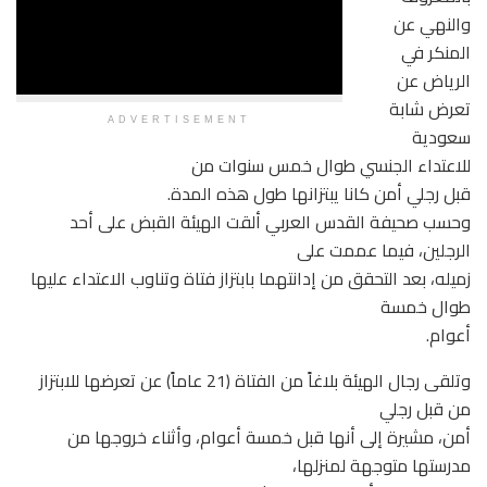
والنهي عن
المنكر في
الرياض عن
تعرض شابة
ADVERTISEMENT
سعودية
للاعتداء الجنسي طوال خمس سنوات من
قبل رجلي أمن كانا يبتزانها طول هذه المدة.
وحسب صحيفة القدس العربي ألقت الهيئة القبض على أحد
الرجلين، فيما عممت على
زميله، بعد التحقق من إدانتهما بابتزاز فتاة وتناوب الاعتداء عليها
طوال خمسة
أعوام.
وتلقى رجال الهيئة بلاغاً من الفتاة (21 عاماً) عن تعرضها للابتزاز
من قبل رجلي
أمن، مشيرة إلى أنها قبل خمسة أعوام، وأثناء خروجها من
مدرستها متوجهة لمنزلها،