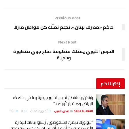
Previous Post
حاكم «مصرف لبنان»: ندعم تملّك كل مواطن منزلاً
Next Post
الحرس الثوري يمتلك منظومة دفاع جوي متطورة
وسرية
إخترنا
لكم
بلينكن: واشنطن تدرس تدابير جوابية بما في ذلك ضد
الرياض بعد قرار “أوبك +”
SADA AL ARAB صدى العرب
BY
أكتوبر 7, 2022
0
168
“نيويورك تايمز”: السعوديون أرسلوا بيانات للإدارة
الأميركية توضح أن قرار أوبك+ لم يكن “رصاصة بوجه