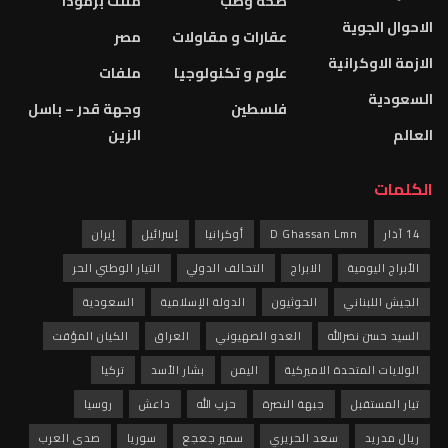
صحة وطب
مثلث برمودا
الاحوال الجوية
عقارات و مقاولات
مصر
الازمة الاوكرانية
علوم و تكنولوجيا
ملفات
السعودية
فلسطين
وجهة قدر – باسل
العالم
الزين
الكلمات
14 آذار
D Ghassan Lmn
أوكرانيا
إسرائيل
إيران
الأبراج اليومية
الابراج
التحالف الدولي
التيار الوطني الحر
الجيش اللبناني
الحوثيون
الدولة الإسلامية
السعودية
السيد حسن نصرالله
العدو الصهيوني
العراق
الكيان المؤقت
الولايات المتحدة الاميركية
اليمن
بشار الأسد
تركيا
تيار المستقبل
جبهة النصرة
حزب الله
داعش
روسيا
ريال مدريد
سعد الحريري
سمير جعجع
سوريا
صدى العرب