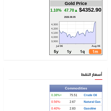
Gold Price
$4352.90
1.10%
▲47.70
2026.08.05
أسعار النفط
Commodities
+0.38%
75.51
Crude Oil
-0.56%
2.67
Natural Gas
-0.40%
2.83
Gasoline