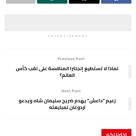
ADVERTISEMENT
Previous Post
لماذا لا تستطيع إنجلترا المنافسة على لقب كأس
العالم؟
Next Post
زعيم “داعش” يهدم ضريح سليمان شاه ويدعو
اردوغان لمبايعته
إخترنا
لكم