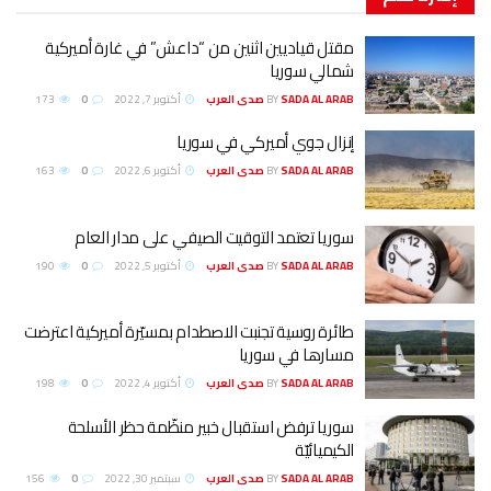
مقتل قياديين اثنين من “داعش” في غارة أميركية
شمالي سوريا
SADA AL ARAB صدى العرب
BY
أكتوبر 7, 2022
0
173
إنزال جوي أميركي في سوريا
SADA AL ARAB صدى العرب
BY
أكتوبر 6, 2022
0
163
سوريا تعتمد التوقيت الصيفي على مدار العام
SADA AL ARAB صدى العرب
BY
أكتوبر 5, 2022
0
190
طائرة روسية تجنبت الاصطدام بمسيّرة أميركية اعترضت
مسارها في سوريا
SADA AL ARAB صدى العرب
BY
أكتوبر 4, 2022
0
198
سوريا ترفض استقبال خبير منظّمة حظر الأسلحة
الكيميائيّة
SADA AL ARAB صدى العرب
BY
سبتمبر 30, 2022
0
156