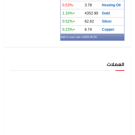
-0.53%
3.78
Heating Oil
+1.10%
4352.90
Gold
+0.52%
62.62
Silver
+0.23%
6.74
Copper
» Add to your site
2026.08.05
العملات