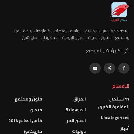
شبكة صدى العرب الاخبارية - سياسة - اقتصاد - تكنولوجيا - رياضة - فن
ومجتمع - الاحوال الجوية - الابراج اليومية - صحة وطب - كاريكاتور
نأتي لكم بأفضل المواضيع
الاقسام
11 سبتمبر:
العراق
فنون ومجتمع
المؤامرة الكبرى
الماسونية
فيديو
Uncategorized
المنبر الحر
كأس العالم 2014
أخبار
دوليات
كاريكاتور