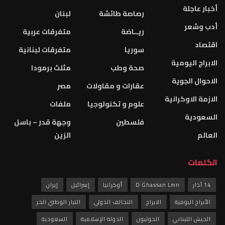
أخبار عاجلة
رصاصة طائشة
لبنان
أدب وشعر
ريــاضة
متفرقات عربية
اقتصاد
سوريا
متفرقات لبنانية
الابراج اليومية
صحة وطب
مثلث برمودا
الاحوال الجوية
عقارات و مقاولات
مصر
الازمة الاوكرانية
علوم و تكنولوجيا
ملفات
السعودية
فلسطين
وجهة قدر – باسل
العالم
الزين
الكلمات
14 آذار
D Ghassan Lmn
أوكرانيا
إسرائيل
إيران
الأبراج اليومية
الابراج
التحالف الدولي
التيار الوطني الحر
الجيش اللبناني
الحوثيون
الدولة الإسلامية
السعودية