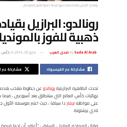
رونالدو: البرازيل بقيادة نيمار لديها فرصة ذهبية للفوز بالمونديال
رونالدو: البرازيل بقيا
ذهبية للفوز بالمونديا
Sada Al Arab صدى العرب
by
مايو 30, 2014
in
كأس العا
مشاركة عبر الفيسبوك
مشاركة عبر ال
تحدث الظاهرة البرازيلية
رونالدو
عن حظوظ منتخب بلاده 
نهائيات كأس العالم التي ستنطلق بعد أسبوعين ، فيما 
على مواطنه
نيمار
دا سيلفا ، حيث اعتبر موسمه الأول جي
نادي برشلونة.
وقال المهاجم البرازيلي السابق : “أعتقد أن لدينا فرصة ك