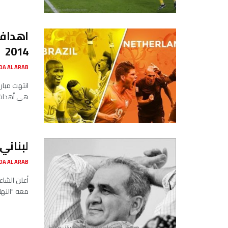
اهداف 
2014
SADA AL ARAB صدى ا
هي أهداف 
لبناني
SADA AL ARAB صدى ا
أعلن الشاع
معه "النها