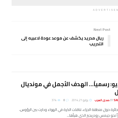
ADVERTISE
Next Post
ريال مدريد يكشف عن موعد عودة لاعبيه إلى
التدريب
يو: رسمياً… الهدف الأجمل في مونديال
ل
لعرب
BY
يوليو 21, 2014
0
374
ائرة حول منطقة الجزاء، تناقلت الكرة في الهواء ودارت بين الرؤوس،
ً نحو جيمس رودريجيز الذي هيأها...