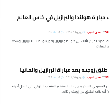
مباراة هولندا والبرازيل في كاس العالم
لعرب
BY
يوليو 13, 2014
0
556
انتهت مباراة تحديد المركز الثالث بين هولندا والبرازيل بفوز هولندا 3 : 0 البرازيل وهذه
المباراة
 طلق زوجته بعد مباراة البرازيل والمانيا
لعرب
BY
يوليو 10, 2014
0
453
ر والمسرحي الساخر يحيى جابر، المشجّع للمنتخب البرازيلي، في اتصالٍ أجرته
ر" أنه طلب الطلاق من زوجته وذلك...