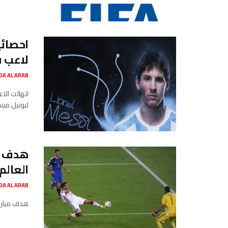
احصائ
لاعب ف
SADA AL ARAB صدى ا
انهالت الا
ليونيل ميس
هدف مب
العالم 014
SADA AL ARAB صدى ا
هدف مباراة 