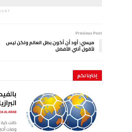
MENT
Previous Post
ميسي: أود أن أكون بطل العالم ولكن ليس
لأقول أنني الأفضل
إخترنا
لكم
بالفيد
البرازي
SADA AL ARAB صدى ا
كانت كرة ح
وصلت أخيرا