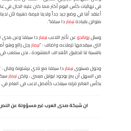
أعتقد أننا في وضع جيد جداً ولدينا فرصة ذهبية لأن لدينا
متوازن بقيادة
نيمار
دا سيلفا”.
وسئل
رونالدو
عن تأثير اللاعب
نيمار
دا سيلفا وعن مدى ا
التي سيقدمها لزملاءه واضاف : “
نيمار
رجل رائع وهو أمل
بالنسبة لنا لتحقيق الأهداف المنشودة ، نحن سنلعب في بلا
وحول مستوى
نيمار
دا سيلفا مع نادي برشلونة وقال : “ا
من السهل أن يبرز بوجود ليونيل ميسي ، ولكن
نيمار
سيكون
بكأس العالم فإنه سينتخب كأفضل لاعب في العام في يناي
ان شبكة صدى العرب غير مسؤولة عن النص و