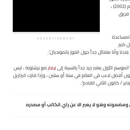
في نهائيات كأس اليوم أكثر مما كان عليه الحال في عام (2002) ،
 فريق
لمساعدة
ADVERTISEMENT
 كبير
دنا وأنا متفائل جداً حول الفوز بالمونديال”.
لموسم الأول يعتبر جيد جداً بالنسبة إلى
نيمار
مع برشلونة ، ليس
 أفضل لاعب في العالم في سنة أو سنتين ، وإذا فازت البرازيل
ر / كانون الثاني القادم”.
مضمونه وهو لا يعبر الا عن راي الكاتب أو مصدره