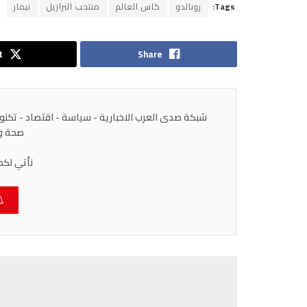
Tags:
رونالدو
كاس العالم
منتخب البرازيل
نيمار
t
Share
شبكة صدى العرب الاخبارية - سياسة - اقتصاد - تكنولوج
صحة وط
نأتي لكم