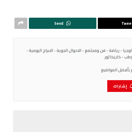
Send
Twee
يا - رياضة - فن ومجتمع - الاحوال الجوية - الابراج اليومية -
ب - كاريكاتور
 بأفضل المواضيع
إشتراك