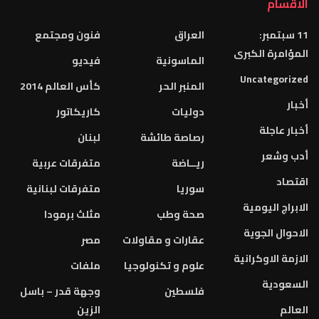
الاقسام
11 سبتمبر:
العراق
فنون ومجتمع
المؤامرة الكبرى
الماسونية
فيديو
Uncategorized
المنبر الحر
كأس العالم 2014
أخبار
دوليات
كاريكاتور
أخبار عاجلة
رصاصة طائشة
لبنان
أدب وشعر
ريــاضة
متفرقات عربية
اقتصاد
سوريا
متفرقات لبنانية
الابراج اليومية
صحة وطب
مثلث برمودا
الاحوال الجوية
عقارات و مقاولات
مصر
الازمة الاوكرانية
علوم و تكنولوجيا
ملفات
السعودية
فلسطين
وجهة قدر – باسل
العالم
الزين