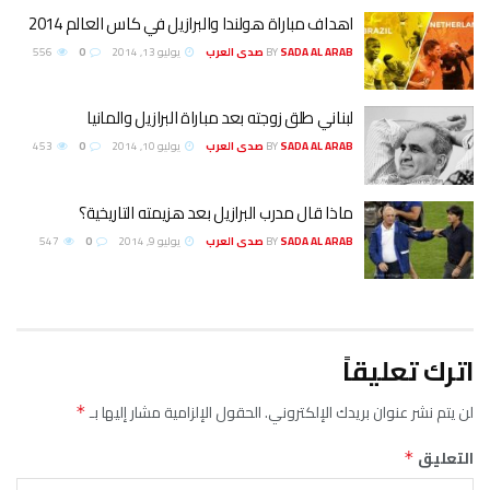
اهداف مباراة هولندا والبرازيل في كاس العالم 2014
SADA AL ARAB صدى العرب
BY
يوليو 13, 2014
0
556
لبناني طلق زوجته بعد مباراة البرازيل والمانيا
SADA AL ARAB صدى العرب
BY
يوليو 10, 2014
0
453
ماذا قال مدرب البرازيل بعد هزيمته التاريخية؟
SADA AL ARAB صدى العرب
BY
يوليو 9, 2014
0
547
اترك تعليقاً
لن يتم نشر عنوان بريدك الإلكتروني.
الحقول الإلزامية مشار إليها بـ
*
التعليق
*