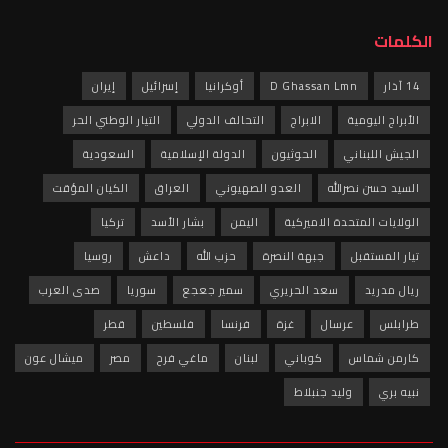
الكلمات
14 آذار
D Ghassan Lmn
أوكرانيا
إسرائيل
إيران
الأبراج اليومية
الابراج
التحالف الدولي
التيار الوطني الحر
الجيش اللبناني
الحوثيون
الدولة الإسلامية
السعودية
السيد حسن نصرالله
العدو الصهيوني
العراق
الكيان المؤقت
الولايات المتحدة الاميركية
اليمن
بشار الأسد
تركيا
تيار المستقبل
جبهة النصرة
حزب الله
داعش
روسيا
ريال مدريد
سعد الحريري
سمير جعجع
سوريا
صدى العرب
طرابلس
عرسال
غزة
فرنسا
فلسطين
قطر
كارمن شماس
كوباني
لبنان
ماغي فرح
مصر
ميشال عون
نبيه بري
وليد جنبلاط