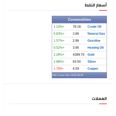
أسعار النفط
Commodities
+1.14%
78.18
Crude Oil
+0.83%
2.66
Natural Gas
+1.57%
2.99
Gasoline
+0.52%
3.90
Heating Oil
+2.28%
4399.70
Gold
+2.98%
63.50
Silver
-1.79%
6.59
Copper
» Add to your site
2026.08.08
العملات