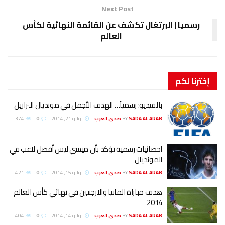
Next Post
رسميًا | البرتغال تكشف عن القائمة النهائية لكأس
العالم
إخترنا
لكم
بالفيديو: رسمياً… الهدف الأجمل في مونديال البرازيل
SADA AL ARAB صدى العرب
BY
يوليو 21, 2014
0
374
احصائيات رسمية تؤكد بأن ميسي ليس أفضل لاعب في
المونديال
SADA AL ARAB صدى العرب
BY
يوليو 15, 2014
0
421
هدف مباراة المانيا والارجنتين في نهائي كأس العالم
2014
SADA AL ARAB صدى العرب
BY
يوليو 14, 2014
0
404