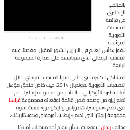
بالمنتخب
الإنجليزي
من قائمة
المنتخبات
الأوروبية
ADVERTISEMENT
المرشحة
للفوز بكأس العالم في البرازيل الشهر المقبل، مفضلاً عليه
المنتخب الإيطالي الذي سينافسه على صدارة المجموعة
الرابعة.
المشاكل الكثيرة التي عانى منها المنتخب الفرنسي خلال
التصفيات الأوروبية لمونديال 2014، حيث خاض ملحق مؤهل
أمام نظيره الأوكراني – القادم من مجموعة إنجلترا – لم
تمنع زيزو من وضعه ضمن قائمة توقعاته فمجموعة
فرنسا
التي تضم «سويسرا، هندوراس والإكوادور» ليست بقوة
مجموعة إنجلترا التي تضم «إيطاليا، أورجواي وكوستاريكا».
وخالف
زيدان
التوقعات بشأن تتويج أحد منتخبات أمريكا