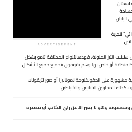
ة لسكان
أراضي الزراعية 50% من مساحة
 اليابان
داتي” لتجربة
انين
ADVERTISEMENT
 سلالات الأرز الملونة، فهذهالأنواع المختلفة تنمو بشكل
لكلمنطقة أرز خاص بها وهم يقومون بتجميع جميع الأشكال
ية مشهورة على الحقولكلوحةالموناليزا أو صور لأيقونات
كذلك المحاربين اليابانيين والشياطين.
مضمونه وهو لا يعبر الا عن راي الكاتب أو مصدره