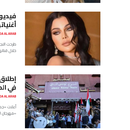
فيديو:
أغنياته
SADA AL ARAB صدى ا
طرحت النجم
خلال قناته
إطلاق 
في الم
SADA AL ARAB صدى ا
أعلنت «جمع
«مهرجان لبن