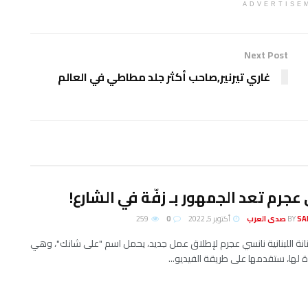
ADVERTISE
Next Post
غاري تيرنير,صاحب أكثر جلد مطاطي في العالم
عجرم تعد الجمهور بـ زفّة في الشارع!
لعرب
BY
أكتوبر 5, 2022
0
259
انة اللبنانية نانسي عجرم لإطلاق عمل جديد، يحمل اسم "على شانك"، وهي
ة لها، ستقدمها على طريقة الفيديو...