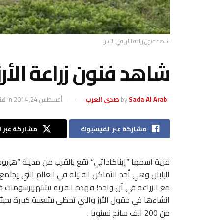
شاهد فنون زراعة الأرز في اليابان
شاهد فنون زراعة الأرز 
Sada Al Arab صدى العرب
by
أغسطس 24, 2014
in
فن
مشاركة عبر الفيسبوك
مشاركة عبر ال
قرية اسمها “إيناكاداتي” تقع بالقرب من مدينة “هير
اليابان وهي أحد الأماكن القليلة في العالم التي يجتمع
مع الزراعة في آن واحد! فهذه القرية تشتهربرسومات ف
انشاءها في حقول الأرز والتي تحظى بشعبية كبيرة بحيث
من 200 الف سائح نسنويا .