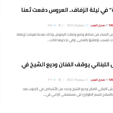
” في ليلة الزفاف.. العروس دفعت ثمنا
لعرب
BY
سبتمبر 24, 2022
0
254
 النساء من مخاطر وضع وصلات الرموش وذلك بعدما تعرضت لإصابة
 تتسبب بإصابتها بالعمى. وفي تحذيرها قالت...
اللبناني يوقف الفنان وديع الشيخ في
لعرب
BY
سبتمبر 19, 2022
0
171
 اللبناني الفنان وديع الشيخ وعدد من الأشخاص في الجنوب بعد
بالسلاح قسم الطوارئ في مستشفى الراعي في...