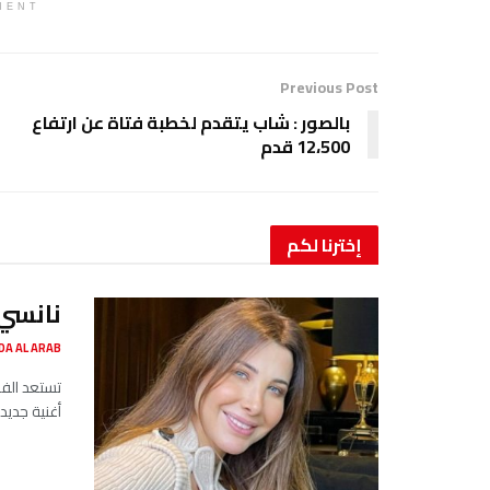
MENT
Previous Post
بالصور : شاب يتقدم لخطبة فتاة عن ارتفاع
12،500 قدم
إخترنا
لكم
نانسي 
SADA AL ARAB صدى ا
تستعد الفن
أغنية جديد