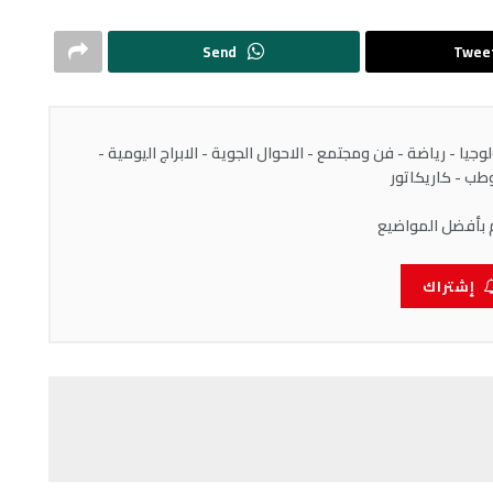
Send
Twee
يا - رياضة - فن ومجتمع - الاحوال الجوية - الابراج اليومية -
ب - كاريكاتور
 بأفضل المواضيع
إشتراك