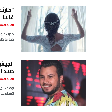
“كارثة
غاليا
SADA AL ARAB صدى ا
حذرت عروس
خطيرة كادت
الجيش 
صيدا!
SADA AL ARAB صدى ا
أوقف الجيش
اقتحامهم 