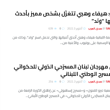
 هيفاء وهبي تتغزّل بشخص مميز بأحدث
ا “وَلَد”
لعرب
BY
أكتوبر 5, 2022
0
639
ة اللبنانية هيفاء وهبي أحدق أغنياتها، والتي تحمل اسم "ولد"، وذلك من
ا الرسمية على يوتيوب. والأغنية من...
مهرجان لبنان المسرّحيّ الدّوليّ للحكواتي
سرح الوطني اللبناني
لعرب
BY
أكتوبر 3, 2022
0
254
ية تيرو للفنون» و«مسرح إسطنبولي» عن إطلاق الدّورة الرابعة من
ان المسرّحيّ الدّوليّ للحكواتي» في المسرح الوطنيّ اللّبنانيّ...