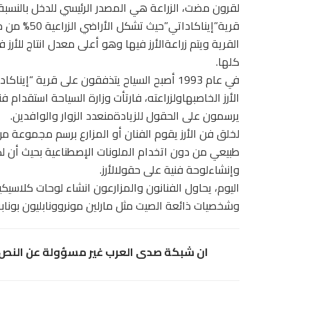
لقرون مضت، الزراعة هي المصدر الرئيسي للدخل بالنسب
قرية”إيناكاداتي”حيث تشكل ال
القرية ويتم زراعةالأرز فيها وهو أعلى معدل انتاج للأرز في
كلها.
في عام 1993 أصبح السياح يتذفقون على قرية “إيناكا
الأرز الخاصبهاولزراعته، فارتأت وزارة السياحة استقدام فن
يرسمون على الحقول للزيادةمنعدد الزوار والوافدين.
لخلق فن الأرز يقوم الفنان أو المزارع برسم مجموعة من
طبيعي من دون اتخدام الملونات الإصطناعية بحيث أن 
وإنشاءلوحة فنية على حقولالأرز.
اليوم، يحاول الفنانون والمزارعون انشاء لوحات كلاسيك
وشخصيات ذائعة الصيت مثل مارلين مونروونابليون بونابرت 
ان شبكة صدى العرب غير مسؤولة عن النص و