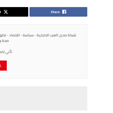
t
Share
شبكة صدى العرب الاخبارية - سياسة - اقتصاد - تكنولوج
صحة وط
نأتي لكم