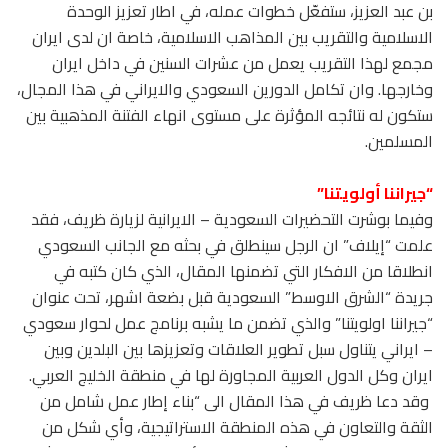
بن عبد العزيز، ستفعّل خطوات عمله، في اطار تعزيز الوحدة
الاسلامية والتقريب بين المذاهب الاسلامية، خاصة ان لدى ايران
مجمع لهذا التقريب يعمل من عشرات السنين في داخل ايران
وخارجها. وان تكامل الدورين السعودي والايراني في هذا المجال،
ستكون له نتائجه المؤثرة على مستوى انهاء الفتنة المذهبية بين
المسلمين.
“جيراننا أولويتنا”
وفيما بوشرت التحضيرات السعودية – الايرانية لزيارة ظريف، فقد
علمت “إيلاف” ان الرجل سينطلق في بحثه مع الجانب السعودي
انطلاقا من الافكار التي تضمنها المقال، الذي كان كتبه في
جريدة “الشرق الاوسط” السعودية قبل بضعة اشهر، تحت عنوان
“جيراننا اولويتنا” والذي تضمن ما يشبه برنامج عمل لحوار سعودي
– ايراني يتناول سبل تطوير العلاقات وتعزيزها بين البلدين وبين
ايران وكل الدول العربية المجاورة لها في منطقة الخليج العربي.
وقد دعا ظريف في هذا المقال الى “بناء إطار عمل شامل من
الثقة والتعاون في هذه المنطقة الاستراتيجية، وأي شكل من