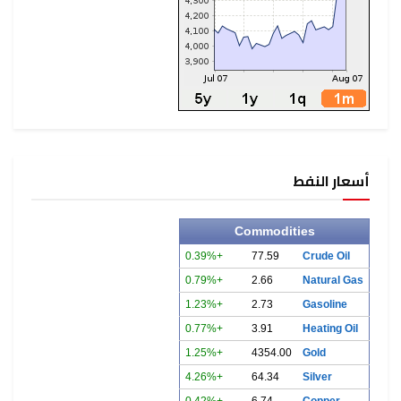
أسعار النفط
Commodities
+0.39%
77.59
Crude Oil
+0.79%
2.66
Natural Gas
+1.23%
2.73
Gasoline
+0.77%
3.91
Heating Oil
+1.25%
4354.00
Gold
+4.26%
64.34
Silver