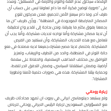
الإقصاء سيخلق عدم الثقة والتوتر والأزمة في المستقبل”. وشدد
على “ضرورة توضيح فكرة أنه ما دام تعاوننا ليس على حساب أي
طرف آخر، وما دام سيعزز الأمن للجميع، فنحن مدركون لتنوع
المصالح المترابطة الموجودة في المنطقة” . ورأى ظريف “ان ما
يجمعنا يفوق بكثير ما يفرقنا، ونحن بحاجة إلى تقدير واع لحقيقة
أن لدينا مصالح مشتركة وأننا نواجه تحديات مشتركة، وأننا يجب أن
نتعامل مع هذه التحديات المشتركة، وأن نستفيد من الفرص
المشتركة. باختصار، لدينا مصير مشترك.جميعنا لديه مصلحة في منع
حالة التوتر في المنطقة، والحد من التطرف والإرهاب، وتعزيز
التوافق بين مختلف المذاهب الإسلامية، والحفاظ على سلامة
أراضينا، وضمان استقلالنا السياسي، وضمان التدفق الحر للنفط،
وحماية بيئتنا المشتركة. هذه هي ضرورات حتمية لأمننا وتطورنا
المشترك”.
زيارة روحاني
ولم يستبعد ديبلوماسي ايراني في بيروت ان تمهد محادثات ظريف
مع المسؤولين السعوديين لزيارة الرئيس الايراني روحاني للرياض
خلال الشهر المقبل، او خلال شهر رمضان الذي يصادف في تموز