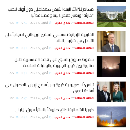
مصادر لـCNN: البيت الأبيض ضغط على دول أوبك لتجنب
“كارثة” ويعتبر خفض الإنتاج عملا عدائيا
SADA AL ARAB صدى العرب
BY
أكتوبر 5, 2022
0
196
الخارجية الإيرانية تستدعي السفير البريطاني احتجاجاً على
التدخل في شؤون البلاد
SADA AL ARAB صدى العرب
BY
أكتوبر 5, 2022
0
191
سقوط صاروخ بالستي على قاعدة عسكرية خلال
مناورة بين كوريا الجنوبية والولايات المتحدة
SADA AL ARAB صدى العرب
BY
أكتوبر 5, 2022
0
227
تراس: أنا صهيونية كبيرة ولن أسمح لإيران بالحصول على
أسلحة نووي
SADA AL ARAB صدى العرب
BY
أكتوبر 4, 2022
0
150
كوريا الشمالية تطلق صاروخاً بالستياً فوق اليابان
SADA AL ARAB صدى العرب
BY
أكتوبر 4, 2022
0
159