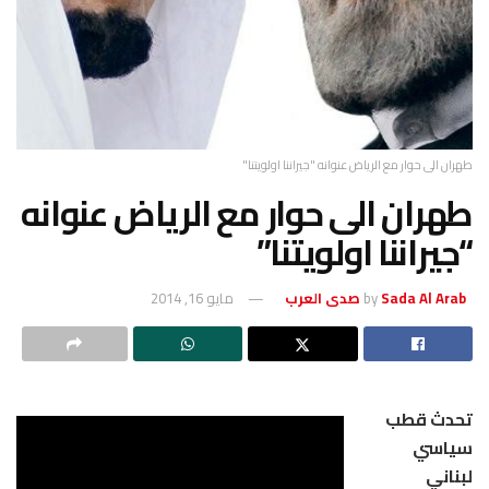
طهران الى حوار مع الرياض عنوانه "جيراننا اولويتنا"
طهران الى حوار مع الرياض عنوانه
“جيراننا اولويتنا”
Sada Al Arab صدى العرب
by
مايو 16, 2014
تحدث قطب
سياسي
لبناني