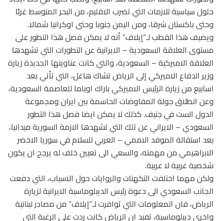
حلول سياسية للازمات التي تضرب الاقليم، من البحر المتوسط غربًا
وحتى باكستان شرقا، ومن اليمن جنوبا وحتى اوكرانيا شمالا.
ويضيف هذا القطب لـ”إيلاف” أنه لا يمكن فصل هذا التطور على
مستوى العلاقة السعودية – الايرانية عن التطورات التي تشهدها
العلاقة الاميركية – السعودية، والتي كانت عناوينها الجديدة زيارة
وزير الدفاع الاميركي إلى الرياض تشاك هاغل، التي تأتي بعد
اسابيع من زيارة الرئيس الاميركي باراك اوباما للعاصمة السعودية،
وعن انطلاق جولة المفاوضات الحاسمة بين ايران ومجموعة
الدول الست في جنيف. كذلك لا يمكن ايضا فصل هذا التطور
السعودي – الايراني عن تلك التي تشهدها الازمة السورية ميدانيا،
بعد استقالة الموفد الاممي – العربي للسلام في سوريا الاخضر
الابراهيمي من مهمته، والسعي الى تعيين خلف له يرجح ان يكون
شخصية غربية لا عربية.
ولكن مهما اختلفت التكهنات والروايات حول الاسباب، التي دفعت
الجانب السعودي الى دعوة رئيس الديبلوماسية الايرانية لزيارة
الرياض، فان المعلومات التي توافرت لـ”إيلاف” من مصادر لبنانية
واخرى ديبلوماسية، تفيد ان الرياض كانت ردت على الرغبة التي