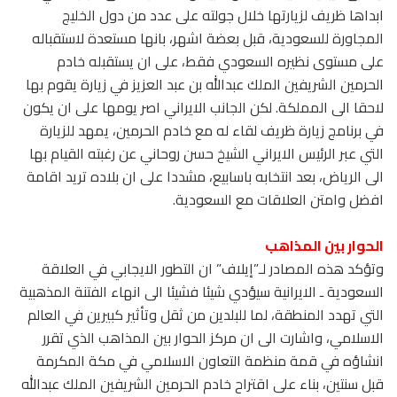
ابداها ظريف لزيارتها خلال جولته على عدد من دول الخليج
المجاورة للسعودية، قبل بعضة اشهر، بانها مستعدة لاستقباله
على مستوى نظيره السعودي فقط، على ان يستقبله خادم
الحرمين الشريفين الملك عبدالله بن عبد العزيز في زيارة يقوم بها
لاحقا الى المملكة. لكن الجانب الايراني اصر يومها على ان يكون
في برنامج زيارة ظريف لقاء له مع خادم الحرمين، يمهد للزيارة
التي عبر الرئيس الايراني الشيخ حسن روحاني عن رغبته القيام بها
الى الرياض، بعد انتخابه باسابيع، مشددا على ان بلاده تريد اقامة
افضل وامتن العلاقات مع السعودية.
الحوار بين المذاهب
وتؤكد هذه المصادر لـ”إيلاف” ان التطور الايجابي في العلاقة
السعودية ـ الايرانية سيؤدي شيئا فشيئا الى انهاء الفتنة المذهبية
التي تهدد المنطقة، لما للبلدين من ثقل وتأثير كبيرين في العالم
الاسلامي، واشارت الى ان مركز الحوار بين المذاهب الذي تقرر
انشاؤه في قمة منظمة التعاون الاسلامي في مكة المكرمة
قبل سنتين، بناء على اقتراح خادم الحرمين الشريفين الملك عبدالله