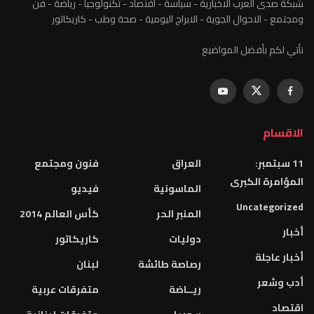
شبكة صدى العرب الاخبارية - سياسة - اقتصاد - تكنولوجيا - رياضة - فن
ومجتمع - الاحوال الجوية - الابراج اليومية - صحة وطب - كاريكاتور
نأتي لكم بأفضل المواضيع
الاقسام
11 سبتمبر:
العراق
فنون ومجتمع
المؤامرة الكبرى
الماسونية
فيديو
Uncategorized
المنبر الحر
كأس العالم 2014
أخبار
دوليات
كاريكاتور
أخبار عاجلة
رصاصة طائشة
لبنان
أدب وشعر
ريــاضة
متفرقات عربية
اقتصاد