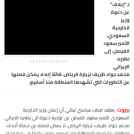
لـ”إيلاف”
عن دعوة
وزير
الخارجية
السعودي،
الأمير سعود
الفيصل، إلى
نظيره
ADVERTISEMENT
الإيراني
محمد جواد ظريف لزيارة الرياض، قائلاً إنه لا يمكن فصلها
عن التطورات التي تشهدها المنطقة منذ أسابيع.
بيروت:
يعتقد قطب سياسي لبناني أن إعلان وزير الخارجية
السعودي الأمير سعود الفيصل عن توجيه دعوة الى نظيره الايراني
محمد جواد ظريف، لزيارة الرياض، لا يمكن فصله عن جملة أحداث
وتطورات تشهدها المنطقة منذ اسابيع، وتصب كلها في خط ايجاد