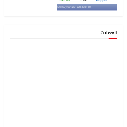
+0.42%
6.74
Copper
» Add to your site
2026.08.06
العملات