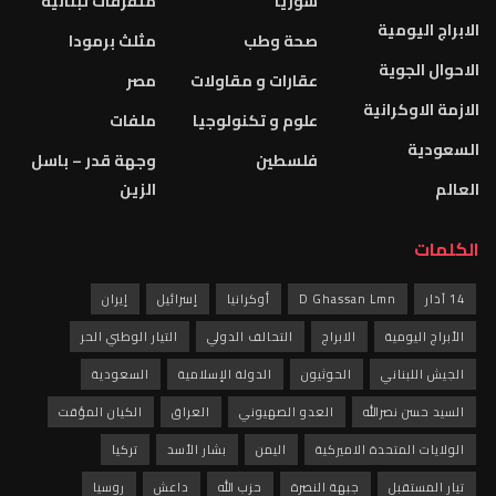
سوريا
متفرقات لبنانية
الابراج اليومية
صحة وطب
مثلث برمودا
الاحوال الجوية
عقارات و مقاولات
مصر
الازمة الاوكرانية
علوم و تكنولوجيا
ملفات
السعودية
فلسطين
وجهة قدر – باسل
العالم
الزين
الكلمات
14 آذار
D Ghassan Lmn
أوكرانيا
إسرائيل
إيران
الأبراج اليومية
الابراج
التحالف الدولي
التيار الوطني الحر
الجيش اللبناني
الحوثيون
الدولة الإسلامية
السعودية
السيد حسن نصرالله
العدو الصهيوني
العراق
الكيان المؤقت
الولايات المتحدة الاميركية
اليمن
بشار الأسد
تركيا
تيار المستقبل
جبهة النصرة
حزب الله
داعش
روسيا