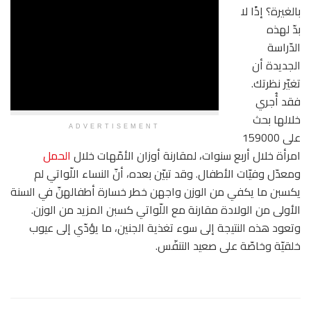
بالغيرة؟ إذًا لا
بدّ لهذه
الدّراسة
الجديدة أن
تغيّر نظرتك.
فقد أُجري
خلالها بحث
ADVERTISEMENT
على 159000
امرأة خلال أربع سنوات، لمقارنة أوزان الأمّهات خلال
الحمل
ومعدّل وفيّات الأطفال. وقد تبيّن بعده، أنّ النساء اللّواتي لم
يكسبن ما يكفي من الوزن واجهن خطر خسارة أطفالهنّ في السنة
الأولى من الولادة مقارنة مع اللّواتي كسبن المزيد من الوزن.
وتعود هذه النتيجة إلى سوء تغذية الجنين، ما يؤدّي إلى عيوب
خلقيّة وخاصّة على صعيد التنفّس.