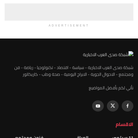
ADVERTISEMENT
شبكة صدى العرب الاخبارية - سياسة - اقتصاد - تكنولوجيا - رياضة - فن
ومجتمع - الاحوال الجوية - الابراج اليومية - صحة وطب - كاريكاتور
نأتي لكم بأفضل المواضيع
الاقسام
11 سبتمبر:
العراق
فنون ومجتمع