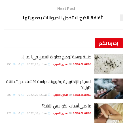
Next Post
ثقافة الذبح: لا تخجل الحيوانات بدمويتها
إخترنا
لكم
طبيبة روسية توضح خطورة العفن في المنزل
SADA AL ARAB صدى العرب
BY
سبتمبر 23, 2022
0
253
السجائر الإلكترونية وكورونا.. دراسة تكشف عن “علاقة
كارثية”
SADA AL ARAB صدى العرب
BY
سبتمبر 20, 2022
0
208
ما هي أسباب الكوابيس الليلية؟
SADA AL ARAB صدى العرب
BY
سبتمبر 16, 2022
0
223