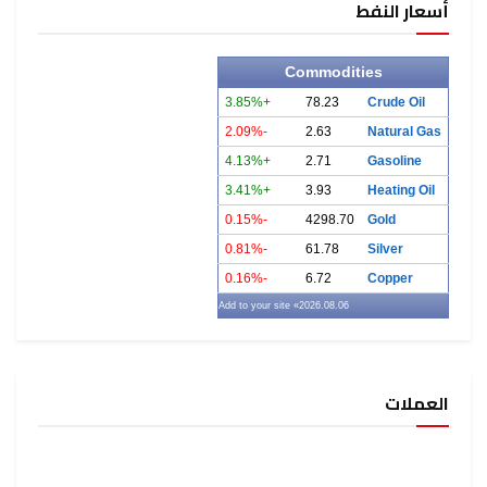
أسعار النفط
Commodities
+3.85%
78.23
Crude Oil
-2.09%
2.63
Natural Gas
+4.13%
2.71
Gasoline
+3.41%
3.93
Heating Oil
-0.15%
4298.70
Gold
-0.81%
61.78
Silver
-0.16%
6.72
Copper
» Add to your site
2026.08.06
العملات