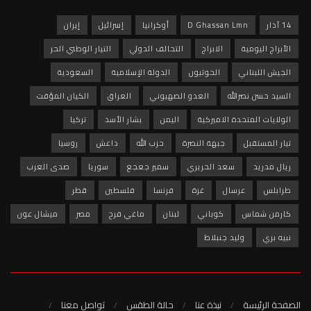
14 آذار
D Ghassan Lmn
أوكرانيا
إسرائيل
إيران
الأبراج اليومية
الابراج
التحالف الدولي
التيار الوطني الحر
الجيش اللبناني
الحوثيون
الدولة الإسلامية
السعودية
السيد حسن نصرالله
العدو الصهيوني
العراق
الكيان المؤقت
الولايات المتحدة الاميركية
اليمن
بشار الأسد
تركيا
تيار المستقبل
جبهة النصرة
حزب الله
داعش
روسيا
ريال مدريد
سعد الحريري
سمير جعجع
سوريا
صدى العرب
طرابلس
عرسال
غزة
فرنسا
فلسطين
قطر
كارمن شماس
كوباني
لبنان
ماغي فرح
مصر
ميشال عون
نبيه بري
وليد جنبلاط
الصفحة الرئيسة
نبذة عنا
حالة الطقس
تواصل معنا