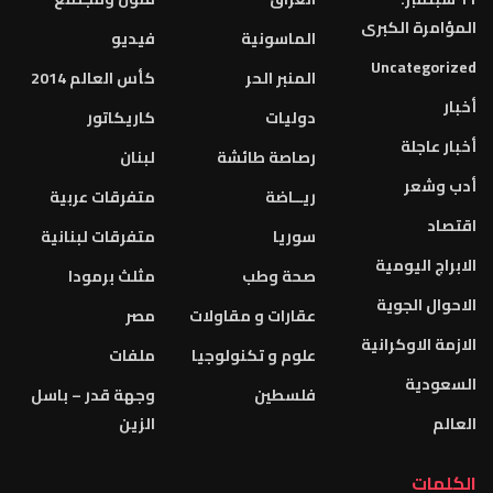
المؤامرة الكبرى
الماسونية
فيديو
Uncategorized
المنبر الحر
كأس العالم 2014
أخبار
دوليات
كاريكاتور
أخبار عاجلة
رصاصة طائشة
لبنان
أدب وشعر
ريــاضة
متفرقات عربية
اقتصاد
سوريا
متفرقات لبنانية
الابراج اليومية
صحة وطب
مثلث برمودا
الاحوال الجوية
عقارات و مقاولات
مصر
الازمة الاوكرانية
علوم و تكنولوجيا
ملفات
السعودية
فلسطين
وجهة قدر – باسل
العالم
الزين
الكلمات