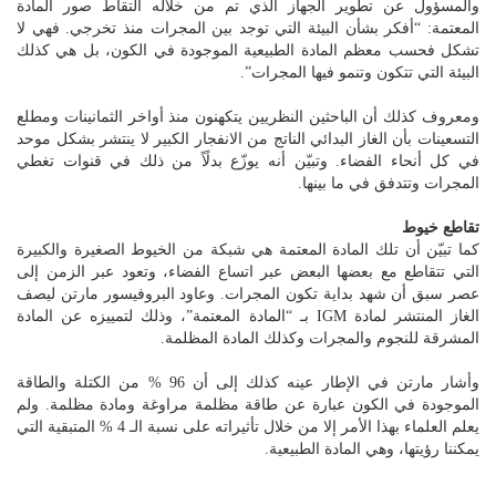
والمسؤول عن تطوير الجهاز الذي تم من خلاله التقاط صور المادة
المعتمة: “أفكر بشأن البيئة التي توجد بين المجرات منذ تخرجي. فهي لا
تشكل فحسب معظم المادة الطبيعية الموجودة في الكون، بل هي كذلك
البيئة التي تتكون وتنمو فيها المجرات”.
ومعروف كذلك أن الباحثين النظريين يتكهنون منذ أواخر الثمانينات ومطلع
التسعينات بأن الغاز البدائي الناتج من الانفجار الكبير لا ينتشر بشكل موحد
في كل أنحاء الفضاء. وتبيّن أنه يوزّع بدلًاً من ذلك في قنوات تغطي
المجرات وتتدفق في ما بينها.
تقاطع خيوط
كما تبيّن أن تلك المادة المعتمة هي شبكة من الخيوط الصغيرة والكبيرة
التي تتقاطع مع بعضها البعض عبر اتساع الفضاء، وتعود عبر الزمن إلى
عصر سبق أن شهد بداية تكون المجرات. وعاود البروفيسور مارتن ليصف
الغاز المنتشر لمادة IGM بـ “المادة المعتمة”، وذلك لتمييزه عن المادة
المشرقة للنجوم والمجرات وكذلك المادة المظلمة.
وأشار مارتن في الإطار عينه كذلك إلى أن 96 % من الكتلة والطاقة
الموجودة في الكون عبارة عن طاقة مظلمة مراوغة ومادة مظلمة. ولم
يعلم العلماء بهذا الأمر إلا من خلال تأثيراته على نسبة الـ 4 % المتبقية التي
يمكننا رؤيتها، وهي المادة الطبيعية.