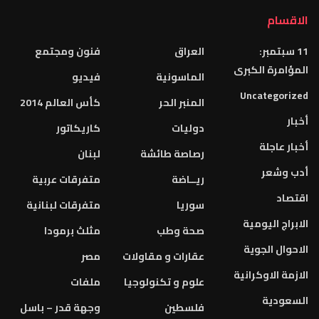
الاقسام
11 سبتمبر:
العراق
فنون ومجتمع
المؤامرة الكبرى
الماسونية
فيديو
Uncategorized
المنبر الحر
كأس العالم 2014
أخبار
دوليات
كاريكاتور
أخبار عاجلة
رصاصة طائشة
لبنان
أدب وشعر
ريــاضة
متفرقات عربية
اقتصاد
سوريا
متفرقات لبنانية
الابراج اليومية
صحة وطب
مثلث برمودا
الاحوال الجوية
عقارات و مقاولات
مصر
الازمة الاوكرانية
علوم و تكنولوجيا
ملفات
السعودية
فلسطين
وجهة قدر – باسل