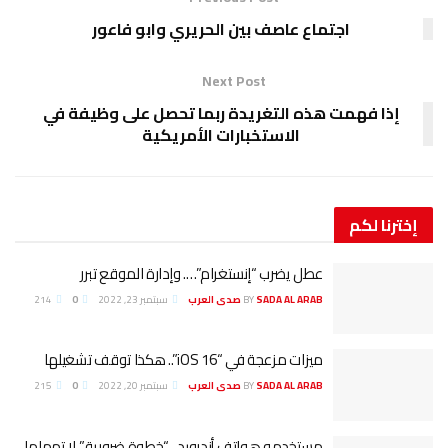
اجتماع عاصف بين الحريري وابو فاعور
Next Post
إذا فهمت هذه التغريدة ربما تحصل على وظيفة في
الاستخبارات الأمريكية
إخترنا
لكم
عطل يضرب “إنستغرام”…. وإدارة الموقع تبرر
SADA AL ARAB صدى العرب
BY
سبتمبر 23, 2022
0
214
ميزات مزعجة في “iOS 16”.. هكذا توقف تشغيلها
SADA AL ARAB صدى العرب
BY
سبتمبر 20, 2022
0
215
مستخدمو هواتف أندرويد.. “خطوة ضرورية” لا تهملها