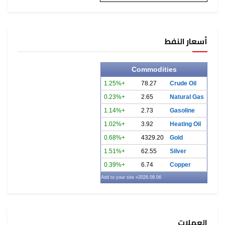
أسعار النفط
Commodities
+1.25%
78.27
Crude Oil
+0.23%
2.65
Natural Gas
+1.14%
2.73
Gasoline
+1.02%
3.92
Heating Oil
+0.68%
4329.20
Gold
+1.51%
62.55
Silver
+0.39%
6.74
Copper
» Add to your site
2026.08.06
العملات