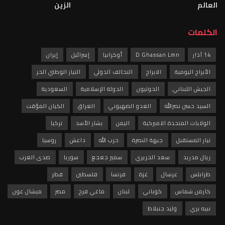
العالم
الزين
الكلمات
14 آذار
D Ghassan Lmn
أوكرانيا
إسرائيل
إيران
الأبراج اليومية
الابراج
التحالف الدولي
التيار الوطني الحر
الجيش اللبناني
الحوثيون
الدولة الإسلامية
السعودية
السيد حسن نصرالله
العدو الصهيوني
العراق
الكيان المؤقت
الولايات المتحدة الاميركية
اليمن
بشار الأسد
تركيا
تيار المستقبل
جبهة النصرة
حزب الله
داعش
روسيا
ريال مدريد
سعد الحريري
سمير جعجع
سوريا
صدى العرب
طرابلس
عرسال
غزة
فرنسا
فلسطين
قطر
كارمن شماس
كوباني
لبنان
ماغي فرح
مصر
ميشال عون
نبيه بري
وليد جنبلاط