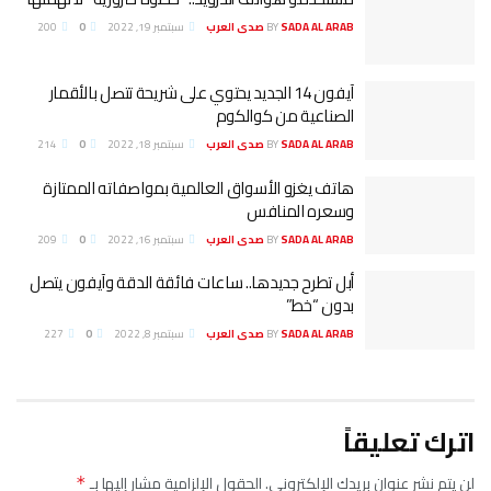
SADA AL ARAB صدى العرب
BY
سبتمبر 19, 2022
0
200
آيفون 14 الجديد يحتوي على شريحة تتصل بالأقمار
الصناعية من كوالكوم
SADA AL ARAB صدى العرب
BY
سبتمبر 18, 2022
0
214
هاتف يغزو الأسواق العالمية بمواصفاته الممتازة
وسعره المنافس
SADA AL ARAB صدى العرب
BY
سبتمبر 16, 2022
0
209
أبل تطرح جديدها.. ساعات فائقة الدقة وآيفون يتصل
بدون “خط”
SADA AL ARAB صدى العرب
BY
سبتمبر 8, 2022
0
227
اترك تعليقاً
لن يتم نشر عنوان بريدك الإلكتروني.
الحقول الإلزامية مشار إليها بـ
*