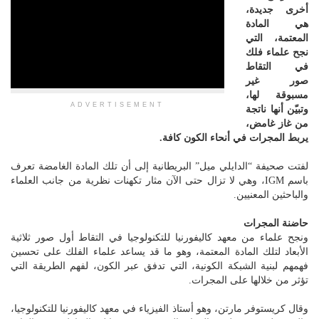
أخرى جديدة،
هي المادة
المعتمة، التي
نجح علماء فلك
في التقاط
صور غير
مسبوقة لها،
ADVERTISEMENT
وتبيّن أنها ناتجة
من غاز غامض،
يربط المجرات في أنحاء الكون كافة.
لفتت صحيفة “الدايلي ميل” البريطانية إلى أن تلك المادة الغامضة تعرف
باسم IGM، وهي لا تزال حتى الآن مثار تكهنات نظرية من جانب العلماء
والباحثين المعنيين.
حاضنة المجرات
ونجح علماء من معهد كاليفورنيا للتكنولوجيا في التقاط أول صور ثلاثية
الأبعاد لتلك المادة المعتمة، وهو ما قد يساعد علماء الفلك على تحسين
فهمهم لبنية الشبكة الكونية، التي تدفق عبر الكون، لفهم الطريقة التي
تؤثر من خلالها على المجرات.
وقال كريستوفر مارتن، وهو أستاذ الفيزياء في معهد كاليفورنيا للتكنولوجيا،