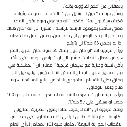
بالمقابل عن “عدم تفاؤوله بذلك”.
وسأل فرنجية “عون لن يتنازل عن 1 بالمئة من حقوقه وثوابته،
فكيف سيقبلون به؟”، مؤكدا “انه مع عون ويوم يقول انه غير
معني سأفكر بموضوع الترشح للرئاسة”، مشيرا الى انه “كان هناك
وعد من الحريري الوصول الى دعم عون، وعون يقول بما معناه
اذا لم يضمن 65 صوتا لن يترشح”.
ورأى فرنجية انه “لو كان عون يملك 65 صوتا لكان الفريق الاخر
هو من يعطل النصاب”، مشيرا الى ان “الرئيس الوحيد الذي انتُخب
بأقل نسبة وصاية هو سليمان فرنجية”، معتبرا ان “المشكلة هي
في الدستور، فبدون اجماع لا يمكن انتخاب رئيس، وللوصول الى
وفاق بظل الانقسام العامودي بالبلد من سابع المستيحلات، ولا
مناخ جاهزا للوفاق”.
ورأى فرنجية ان “المعركة الانتخابية اما تكون مبنية على نحو 100
صوت او سيبقى على 57 صوتا”.
ولفت فرنجية الى “انه لا يعرف لماذا يقول البطريرك الماروني
الكاردينال مار بشارة بطرس الراعي اخلو بالاتفاق الذي حصل بين
الاقطاب الموارنة الاربعة”، متمنيا عليه نشر المحاضر للرأي العام