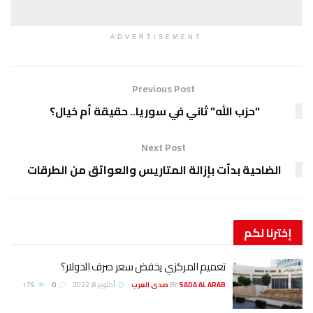
ADVERTISEMENT
Previous Post
“حزب الله” ثاني في سوريا.. حقيقة أم خيال؟
Next Post
الضاحية بدأت بإزالة المتاريس والعوائق من الطرقات
إخترنا
لكم
تعميم المركزي يخفض سعر صرف الدولار؟
SADA AL ARAB صدى العرب
BY
أكتوبر 8, 2022
0
179