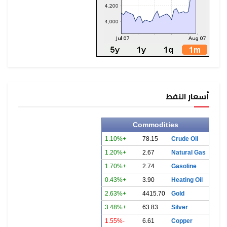
أسعار النفط
Commodities
+1.10%
78.15
Crude Oil
+1.20%
2.67
Natural Gas
+1.70%
2.74
Gasoline
+0.43%
3.90
Heating Oil
+2.63%
4415.70
Gold
+3.48%
63.83
Silver
-1.55%
6.61
Copper