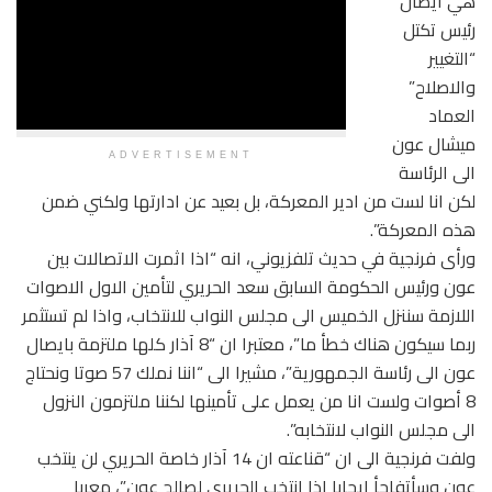
هي ايصال
رئيس تكتل
“التغيير
والاصلاح”
العماد
ميشال عون
ADVERTISEMENT
الى الرئاسة
لكن انا لست من ادير المعركة، بل بعيد عن ادارتها ولكني ضمن
هذه المعركة”.
ورأى فرنجية في حديث تلفزيوني، انه “اذا اثمرت الاتصالات بين
عون ورئيس الحكومة السابق سعد الحريري لتأمين الاول الاصوات
اللازمة سننزل الخميس الى مجلس النواب للانتخاب، واذا لم تستثمر
ربما سيكون هناك خطأ ما”، معتبرا ان “8 آذار كلها ملتزمة بايصال
عون الى رئاسة الجمهورية”، مشيرا الى “اننا نملك 57 صوتا ونحتاج
8 أصوات ولست انا من يعمل على تأمينها لكننا ملتزمون النزول
الى مجلس النواب لانتخابه”.
ولفت فرنجية الى ان “قناعته ان 14 آذار خاصة الحريري لن ينتخب
عون وسأتفاجأ ايجابا اذا انتخب الحريري لصالح عون”، معربا