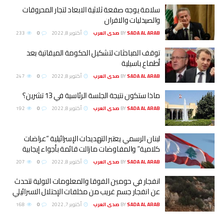
سلامة يوجه صفعة ثلاثية الابعاد لتجار المحروقات
والصيدليات والافران
SADA AL ARAB صدى العرب
BY
أكتوبر 8, 2022
0
233
توقف المباحثات لتشكيل الحكومة الميقاتية بعد
أطماع باسيلية
SADA AL ARAB صدى العرب
BY
أكتوبر 8, 2022
0
247
ماذا ستكون نتيجة الجلسة الرئاسية في 13 تشرين؟
SADA AL ARAB صدى العرب
BY
أكتوبر 8, 2022
0
192
لبنان الرسمي يعتبر التهديدات الإسرائيلية “عراضات
كلامية” والمفاوضات مازالت قائمة بأجواء إيجابية
SADA AL ARAB صدى العرب
BY
أكتوبر 8, 2022
0
207
انفجار في حومين الفوقا والمعلومات الاولية تتحدث
عن انفجار جسم غريب من مخلفات الإحتلال الاسرائيلي
SADA AL ARAB صدى العرب
BY
أكتوبر 7, 2022
0
168