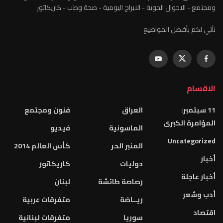
ومجتمع - الاحوال الجوية - الابراج اليومية - صحة وطب - كاريكاتور
نأتي لكم بأفضل المواضيع
الاقسام
11 سبتمبر:
العراق
فنون ومجتمع
المؤامرة الكبرى
الماسونية
فيديو
Uncategorized
المنبر الحر
كأس العالم 2014
أخبار
دوليات
كاريكاتور
أخبار عاجلة
رصاصة طائشة
لبنان
أدب وشعر
ريــاضة
متفرقات عربية
اقتصاد
سوريا
متفرقات لبنانية