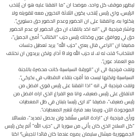
ليظهر موقف كل واحد، موضحا ان “ما اتفقنا عليه هو ان يُنتخب
الرئيس، واي رئيس يُنتخب يكون الثلاثة الاخرون معه لتقويته ولا
ينكلوا به، واتفقنا على ان الحضور وعدم الحضور حق دستوري”.
واشار فرنجية الى “انه اكد باللقاء ان حق الحضور او عدم الحضور
حق لي ووافق عون وكذلك رئيس حزب “الكتائب” أمين الجميل”،
مضيفا ان “الراعي قال يعني “حزب الله” يريد تعطيل جلسات
الانتخاب؟ قلت له لا، لا حزب الله ولا 8 آذار، ولكن يريدون ان نختلف
مع العماد عون”.
ولفت فرنجية الى ان “الورقة السياسية كانت محضرة باللجنة
السياسية ولكنها ليست ما اُقرت بلقاء الاقطاب في بكركي”.
ولفت فرنجية الى انه “اذا اتفقنا على رئيس قوي افضل من
الاتفاق على رئيس ضعيف، وانا مع الفراغ الذي اراه افضل من
رئيس ضعيف”، مضيفا “لا ارى رئيسا بلبنان في ظل المعطيات
الموجودة الآن، وربما بعد فترة تتغير المعطيات”.
ورأى فرنجية ان “ارادة الناس ستُنفذ ولن يحصل تمديد”، متسائلا
“كل السلاح الذي كان يأتي من سوريا الى “حزب الله” ألم يكن رئيس
الجمهورية ميشال سليمان يمرره عندما كان قائدا للجيش؟ اكنا