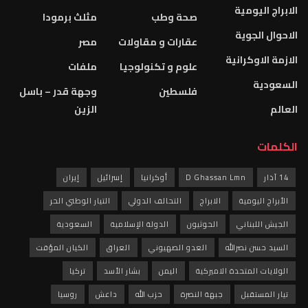
الابراج اليومية
صحة وطب
مثلث برمودا
الاحوال الجوية
عقارات و مقاولات
مصر
الازمة الاوكرانية
علوم و تكنولوجيا
ملفات
السعودية
فلسطين
وجهة قدر – باسل
العالم
الزين
الكلمات
14 آذار
D Ghassan Lmn
أوكرانيا
إسرائيل
إيران
الأبراج اليومية
الابراج
التحالف الدولي
التيار الوطني الحر
الجيش اللبناني
الحوثيون
الدولة الإسلامية
السعودية
السيد حسن نصرالله
العدو الصهيوني
العراق
الكيان المؤقت
الولايات المتحدة الاميركية
اليمن
بشار الأسد
تركيا
تيار المستقبل
جبهة النصرة
حزب الله
داعش
روسيا