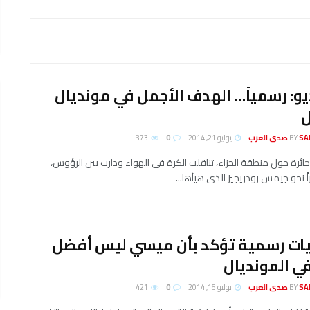
يو: رسمياً… الهدف الأجمل في مونديال
ل
لعرب
BY
يوليو 21, 2014
0
373
ائرة حول منطقة الجزاء، تناقلت الكرة في الهواء ودارت بين الرؤوس،
ً نحو جيمس رودريجيز الذي هيأها...
يات رسمية تؤكد بأن ميسي ليس أفضل
ي المونديال
لعرب
BY
يوليو 15, 2014
0
421