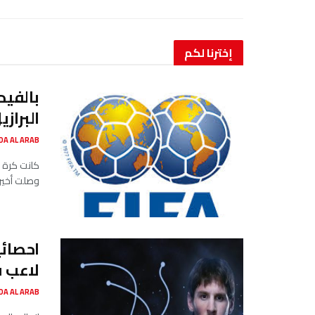
إخترنا
لكم
بالفيد
البرازي
SADA AL ARAB صدى ا
كانت كرة ح
وصلت أخيرا
احصائ
لاعب ف
SADA AL ARAB صدى ا