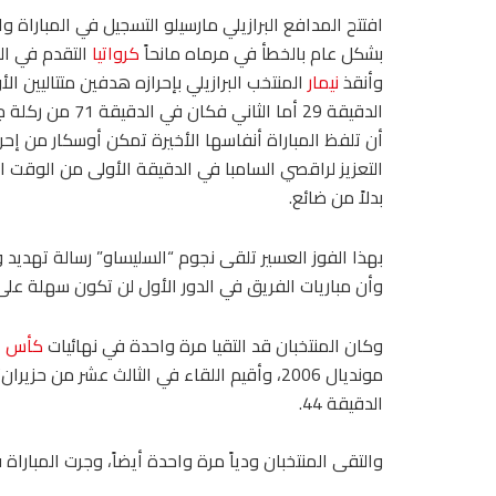
افتتح المدافع البرازيلي مارسيلو التسجيل في المباراة و
بشكل عام بالخطأ في مرماه مانحاً
كرواتيا
وأنقذ
نيمار
المنتخب البرازيلي بإحرازه هدفين متتاليين ال
الدقيقة 29 أما الثاني فكان في 
أن تلفظ المباراة أنفاسها الأخيرة تمكن أوسكار من إح
التعزيز لراقصي السامبا في الدقيقة الأولى من الوقت 
بدلاً من ضائع.
بهذا الفوز العسير تلقى نجوم “السليساو” رسالة تهديد و
وأن مباريات الفريق في الدور الأول لن تكون سهلة على 
وكان المنتخبان قد التقيا مرة واحدة في نهائيات
كأس ال
مونديال 2006، وأقيم اللقاء في الثالث عشر من حزيران/يونيو عام 2006، وفازت
الدقيقة 44.
والتقى المنتخبان ودياً مرة واحدة أيضاً، وجرت المباراة في مدينة سبليت ال