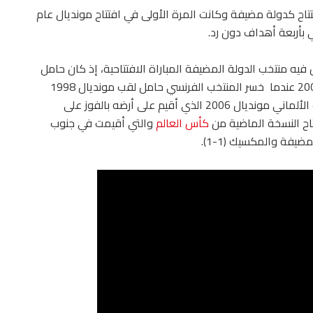
تتاح كدولة مضيفة وكانت المرة الأولى في افتتاح مونديال عام
 الذي يخوض فيه منتخب الدولة المضيفة المباراة الافتتاحية، إذ كان حامل
اللقب هو من يلعب المباراة الافتتاحية حتى مونديال 2002 عندما خسر المنتخب الفرنسي حامل لقب مونديال 1998
أمام السنغال بهدف دون رد، ثم بعد ذلك افتتح المنتخب الألماني مونديال 2006 الذي أقيم على أرضه بالفوز على
تاح النسخة الماضية من
كأس العالم
والتي أقيمت في جنوب