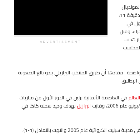
المونديال
التقدم في الدقيقة 11،
أول في
الدقيقة 71 من ركلة جزاء، وقبل
راز هدف
ADVERTISEMENT
المحتسب
اضحة ، مفادها أن طريق المنتخب البرازيلي يبدو بالغ الصعوبة
الإطلاق.
عالم
في العاصمة الألمانية برلين في الدور الأول من مباريات
البرازيل
بهدف وحيد سجله كاكا في
كرواتية عام 2005 وانتهت بالتعادل (1-1).