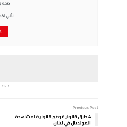
صحة وط
نأتي لكم
MENT
Previous Post
4 طرق قانونية وغير قانونية لمشاهدة
المونديال في لبنان