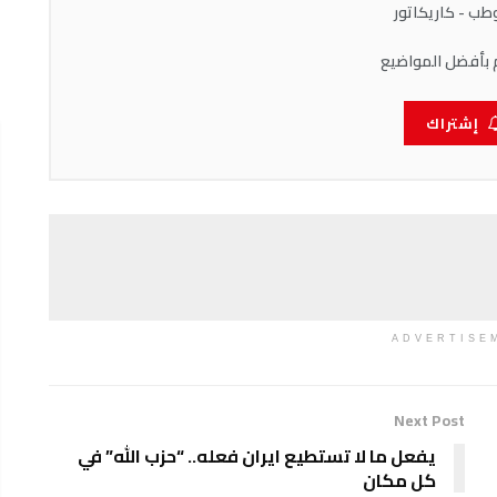
ب - كاريكاتور
 بأفضل المواضيع
إشتراك
ADVERTISE
Next Post
يفعل ما لا تستطيع ايران فعله.. “حزب الله” في
كل مكان