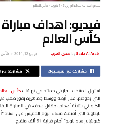
فيديو: اهداف مباراة البرازيل 3 - 1 كروتيا - كأس العالم
كأس العالم
Sada Al Arab صدى العرب
by
يونيو 12, 2014
in
كأس الع
مشاركة عبر الفيسبوك
مشاركة عبر ال
استهل المنتخب البرازيلي حملته في نهائيات
كأس العالم
التي يخوضها على أرضه ووسط جماهيره بفوز صعب على
الكرواتي بـثلاثة أهداف مقابل هدف، في المباراة الافتت
للبطولة التي أقيمت مساء اليوم الخميس على استاد “أري
كرونثيانيز ساو باولو” أمام قرابة 61 ألف متفرج.