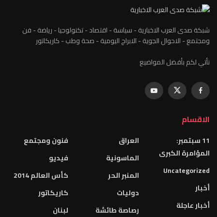
ارية - سياسة - اقتصاد - تكنولوجيا - رياضة - فن
وية - الابراج اليومية - صحة وطب - كاريكاتور
واضيع
العراق
فنون ومجتمع
الماسونية
فيديو
المنبر الحر
كأس العالم 2014
دوليات
كاريكاتور
رصاصة طائشة
لبنان