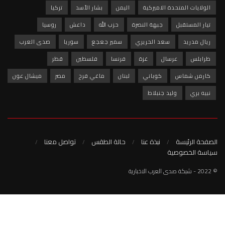
ميركية
اليمن
بشار الأسد
تركيا
بهة النصرة
حزب الله
داعش
روسيا
 الحريري
سمير جعجع
سوريا
صدى العرب
غزة
فرنسا
فلسطين
قطر
وباني
لبنان
ماغي فرح
مصر
ميشال عون
نبلاط
نبذة عنا
حالة الطقس
تواصل معنا