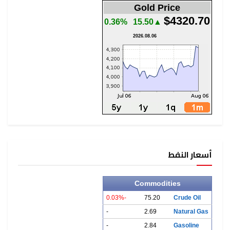
Gold P
0.36%
▲15.50
2026.08.06
Commodi
-0.03%
75.20
-
2.69
-
2.84