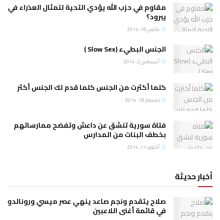
وم في حزب الله يؤدي التحية لتمثال العذراء في
ود؟
س 18, 2014
س البطيء (Slow Sex )
سطس 2, 2014
ا أكثرت من الجنس كلما قدم لك الجنس أكثر
مبر 18, 2014
ة سورية تنشق عن داعش وتفضح ممارساتهم
ف البنات من المدارس
بر 11, 2014
ح يتقدم ونجم صاعد ينهي عصر ميسي ورونالدو
قائمة أغنى اللاعبين