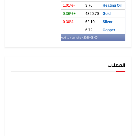
-1.01%
3.76
+0.36%
4320.7
-0.30%
62.10
-
6.72
» Add to your site
2026.08.05