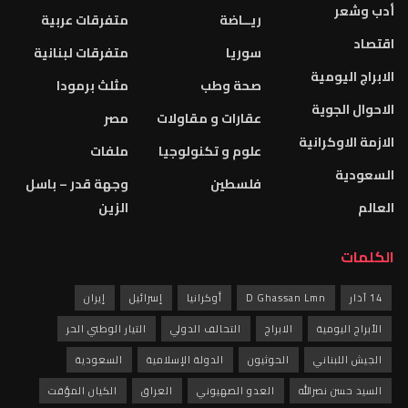
ريــاضة
متفرقات عربية
سوريا
متفرقات لبنانية
صحة وطب
مثلث برمودا
عقارات و مقاولات
مصر
علوم و تكنولوجيا
ملفات
فلسطين
وجهة قدر – باسل
الزين
D Ghass
أوكرانيا
إسرائيل
إيران
لابراج
التحالف الدولي
التيار الوطني الحر
الحوثيون
الدولة الإسلامية
السعودية
العدو الصهيوني
العراق
الكيان المؤقت