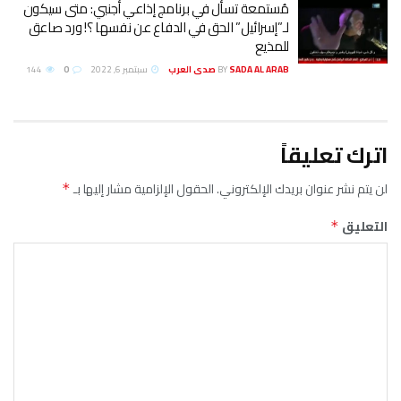
ُستمعة تسأل في برنامج إذاعي أجنبي: متى سيكون
ـ”إسرائيل” الحق في الدفاع عن نفسها ؟! ورد صاعق
لمذيع
SADA AL ARA صدى العرب
BY
سبتمبر 6, 2022
0
144
دك الإلكتروني.
الحقول الإلزامية مشار إليها بـ
*