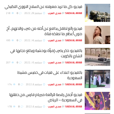
يديو: كل ما تريد معرفته عن السلاح النووي التكتيكي
SADA AL ARA صدى العرب
BY
سبتمبر 29, 2022
0
218
يديو رائع لطفل يدافع عن أخته من ضرب والدتهم.. أخ
نون أعظم ما تملكه فتاة
SADA AL ARA صدى العرب
BY
سبتمبر 16, 2022
0
195
الفيديو: ذكر يضرب إمرأة بوحشية ويخلع حجابها في
لشارع بالكويت
SADA AL ARA صدى العرب
BY
سبتمبر 15, 2022
0
207
الفيديو: اعتداء على فتيات في خميس مشيط
لسعودية
SADA AL ARA صدى العرب
BY
سبتمبر 6, 2022
0
174
يديو: أجمل رقصة للرائعة ميريام فارس من حفلتها
ي السعودية – الرياض
SADA AL ARA صدى العرب
BY
سبتمبر 6, 2022
0
178