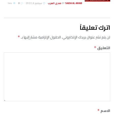
SADA AL ARA صدى العرب
BY
سبتمبر 6, 2022
0
144
دك الإلكتروني.
الحقول الإلزامية مشار إليها بـ
*