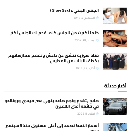
س البطيء (Slow Sex )
سطس 2, 2014
ا أكثرت من الجنس كلما قدم لك الجنس أكثر
مبر 18, 2014
ة سورية تنشق عن داعش وتفضح ممارساتهم
ف البنات من المدارس
بر 11, 2014
ح يتقدم ونجم صاعد ينهي عصر ميسي ورونالدو
قائمة أغنى اللاعبين
وبر 8, 2022
أسعار النفط تصعد إلى أعلى مستوى منذ 5 سبتمبر