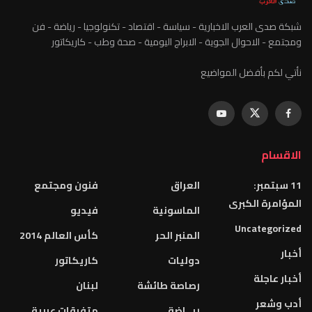
ارية - سياسة - اقتصاد - تكنولوجيا - رياضة - فن
وية - الابراج اليومية - صحة وطب - كاريكاتور
واضيع
العراق
فنون ومجتمع
الماسونية
فيديو
المنبر الحر
كأس العالم 2014
دوليات
كاريكاتور
رصاصة طائشة
لبنان
ريــاضة
متفرقات عربية