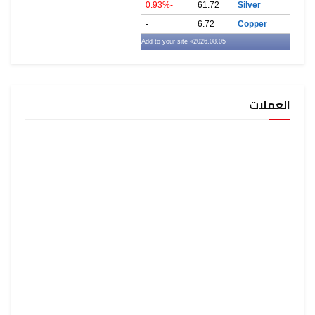
-0.93%
61.72
-
6.72
» Add to your site
2026.08.05