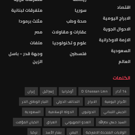
سوريا
متفرقات لبنانية
صحة وطب
مثلث برمودا
عقارات و مقاولات
مصر
علوم و تكنولوجيا
ملفات
فلسطين
وجهة قدر – باسل
الزين
D Ghass
أوكرانيا
إسرائيل
إيران
لابراج
التحالف الدولي
التيار الوطني الحر
الحوثيون
الدولة الإسلامية
السعودية
العدو الصهيوني
العراق
الكيان المؤقت
ميركية
اليمن
بشار الأسد
تركيا