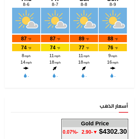
Gold P
-0.07%
▼-2.90