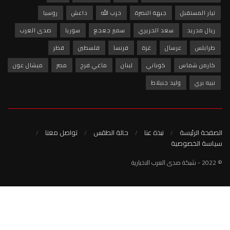
بهة النصرة
حزب الله
داعش
روسيا
 الحريري
سمير جعجع
سوريا
صدى العرب
غزة
فرنسا
فلسطين
قطر
وباني
لبنان
ماغي فرح
مصر
ميشال عون
نبلاط
نبذة عنا
حالة الطقس
تواصل معنا