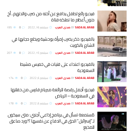
يديو رائع لطفل يدافع عن أخته من ضرب والدتهم.. أخ
نون أعظم ما تملكه فتاة
SADA AL ARA صدى العرب
BY
سبتمبر 16, 2022
0
195
الفيديو: ذكر يضرب إمرأة بوحشية ويخلع حجابها في
لشارع بالكويت
SADA AL ARA صدى العرب
BY
سبتمبر 15, 2022
0
207
الفيديو: اعتداء على فتيات في خميس مشيط
لسعودية
SADA AL ARA صدى العرب
BY
سبتمبر 6, 2022
0
174
يديو: أجمل رقصة للرائعة ميريام فارس من حفلتها
ي السعودية – الرياض
SADA AL ARA صدى العرب
BY
سبتمبر 6, 2022
0
178
ُستمعة تسأل في برنامج إذاعي أجنبي: متى سيكون
ـ”إسرائيل” الحق في الدفاع عن نفسها ؟! ورد صاعق
لمذيع