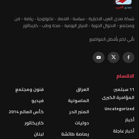
شبكة صدى العرب الاخبارية - سياسة - اقتصاد - تكنولوجيا - رياضة - فن
ومجتمع - الاحوال الجوية - الابراج اليومية - صحة وطب - كاريكاتور
نأتي لكم بأفضل المواضيع
الاقسام
11 سبتمبر:
العراق
فنون ومجتمع
المؤامرة الكبرى
الماسونية
فيديو
Uncategorized
المنبر الحر
كأس العالم 2014
أخبار
دوليات
كاريكاتور
أخبار عاجلة
رصاصة طائشة
لبنان