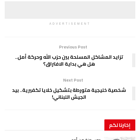
ADVERTISEMENT
Previous Post
تزايد المشاكل المسلحة بين حزب الله وحركة أمل..
هل هي بداية الافتراق؟
Next Post
شخصية خليجية متورطة بتشكيل خلايا تكفيرية.. بيد
الجيش اللبناني!
إخترنا
لكم