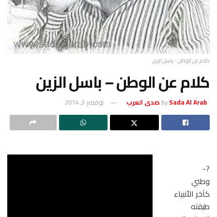
كلام عن الوطن - باسل الزين
كلام عن الوطن – باسل الزين
Sada Al Arab صدى العرب
by
نوفمبر 3, 2014
?-
وطني
كآخر الأنبياء
طبقته