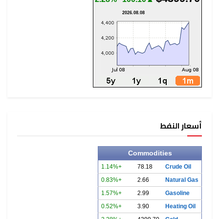
2026.08.08
أسعار النفط
Commodities
+1.14%
78.18
Crude Oil
+0.83%
2.66
Natural Gas
+1.57%
2.99
Gasoline
+0.52%
3.90
Heating Oil