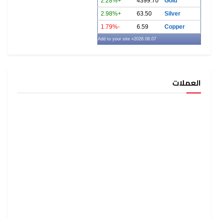
+2.28%
4399.70
Gold
+2.98%
63.50
Silver
-1.79%
6.59
Copper
» Add to your site
2026.08.07
العملات