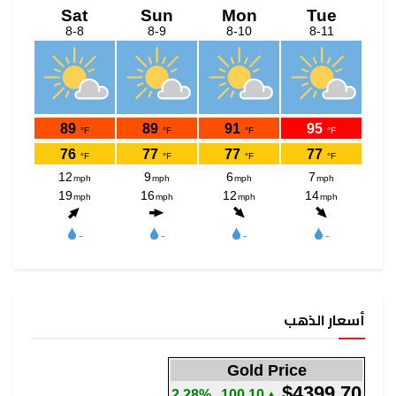
أسعار الذهب
Gold Price
$4399.70
2.28%
▲100.10