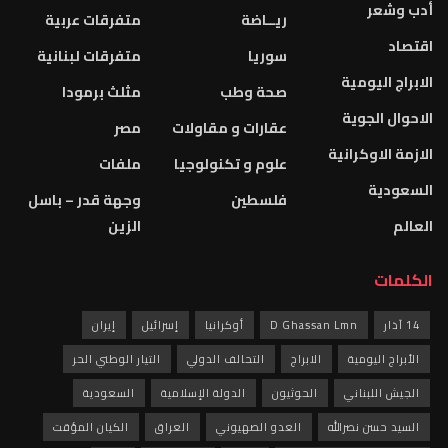
أدب وشعر
ريــاضة
متفرقات عربية
اقتصاد
سوريا
متفرقات لبنانية
الابراج اليومية
صحة وطب
مثلث برمودا
الاحوال الجوية
عقارات و مقاولات
مصر
الازمة الاوكرانية
علوم و تكنولوجيا
ملفات
السعودية
فلسطين
وجهة قدر – باسل
العالم
الزين
الكلمات
14 آذار
D Ghassan Lmn
أوكرانيا
إسرائيل
إيران
الأبراج اليومية
الابراج
التحالف الدولي
التيار الوطني الحر
الجيش اللبناني
الحوثيون
الدولة الإسلامية
السعودية
السيد حسن نصرالله
العدو الصهيوني
العراق
الكيان المؤقت