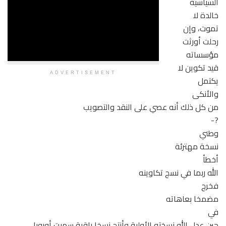
السياسية
خالدة لا
تموت، وإن
رحلت أورثت
مؤسساته
قيد تكوين لا
ADVERTISEMENT
يكتمل
والأنكى
من كل ذلك أنه عصي على النقد والتصويب
?-
وطني
نسخة مهترئة
أخطأ
الله ربما في نسج تكاوينه
فخرج
مضمخا بعاهاته
في
حين عدل الله نسخته الأولية وأنتج نسخا راقية سميت أوروبا