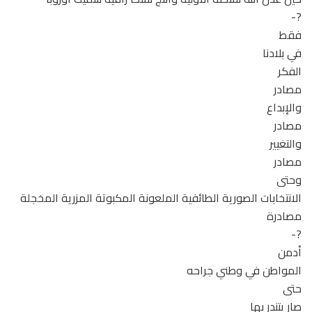
?-
فقط
في بلادنا
الفكر
مصادر
والإبداع
مصادر
والتغيير
مصادر
وحتى
الانتخابات الصورية الطائفية الملعونة المكبوتة المزرية المخجلة
مصادرة
?-
أدمن
المواطن في وطني جراحه
حتى
صار يتندر بها