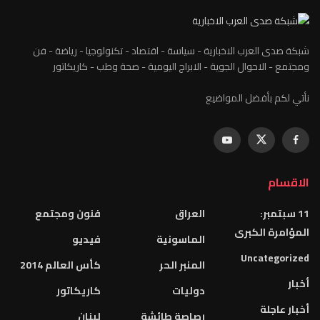
شبكة صدى العرب الاخبارية - سياسة - اقتصاد - تكنولوجيا - رياضة - فن
ومجتمع - الاحوال الجوية - الابراج اليومية - صحة وطب - كاريكاتور
نأتي لكم بأفضل المواضيع
الاقسام
11 سبتمبر:
العراق
فنون ومجتمع
المؤامرة الكبرى
الماسونية
فيديو
Uncategorized
المنبر الحر
كأس العالم 2014
أخبار
دوليات
كاريكاتور
أخبار عاجلة
رصاصة طائشة
لبنان