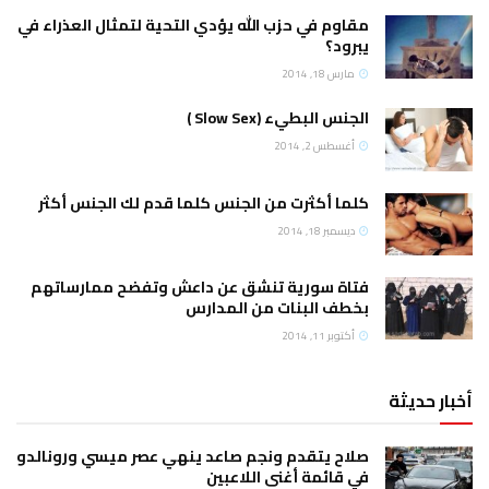
مقاوم في حزب الله يؤدي التحية لتمثال العذراء في
يبرود؟
مارس 18, 2014
الجنس البطيء (Slow Sex )
أغسطس 2, 2014
كلما أكثرت من الجنس كلما قدم لك الجنس أكثر
ديسمبر 18, 2014
فتاة سورية تنشق عن داعش وتفضح ممارساتهم
بخطف البنات من المدارس
أكتوبر 11, 2014
أخبار حديثة
صلاح يتقدم ونجم صاعد ينهي عصر ميسي ورونالدو
في قائمة أغنى اللاعبين