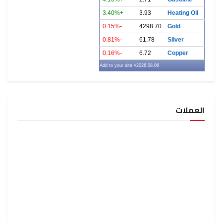
+3.40%
3.93
Heating Oil
-0.15%
4298.70
Gold
-0.81%
61.78
Silver
-0.16%
6.72
Copper
» Add to your site
2026.08.06
العملات