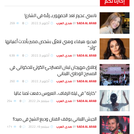
إخترنا
لكم
نانسي عجرم تعد الجمهور بـ زفّة في الشارع!
SADA AL ARAB صدى العرب
BY
أكتوبر 5, 2022
0
259
فيديو: هيفاء وهبي تتغزّل بشخص مميز بأحدث أغنياتها
“وَلَد”
SADA AL ARAB صدى العرب
BY
أكتوبر 5, 2022
0
639
إطلاق مهرجان لبنان المسرّحيّ الدّوليّ للحكواتي في
المسرح الوطني اللبناني
SADA AL ARAB صدى العرب
BY
أكتوبر 3, 2022
0
250
“كارثة” في ليلة الزفاف.. العروس دفعت ثمنا غاليا
SADA AL ARAB صدى العرب
BY
سبتمبر 24, 2022
0
254
الجيش اللبناني يوقف الفنان وديع الشيخ في صيدا!
SADA AL ARAB صدى العرب
BY
سبتمبر 19, 2022
0
171