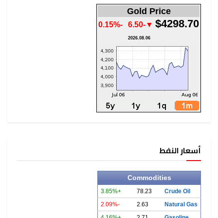
Gold Price
$4298.70
-0.15%
▼-6.50
2026.08.06
أسعار النفط
Commodities
+3.85%
78.23
Crude Oil
-2.09%
2.63
Natural Gas
+4.16%
2.71
Gasoline