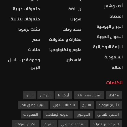
أدب وشعر
ريــاضة
متفرقات عربية
اقتصاد
سوريا
متفرقات لبنانية
الابراج اليومية
صحة وطب
مثلث برمودا
الاحوال الجوية
عقارات و مقاولات
مصر
الازمة الاوكرانية
علوم و تكنولوجيا
ملفات
السعودية
فلسطين
وجهة قدر – باسل
العالم
الزين
الكلمات
14 آذار
D Ghassan Lmn
أوكرانيا
إسرائيل
إيران
الأبراج اليومية
الابراج
التحالف الدولي
التيار الوطني الحر
الجيش اللبناني
الحوثيون
الدولة الإسلامية
السعودية
السيد حسن نصرالله
العدو الصهيوني
العراق
الكيان المؤقت