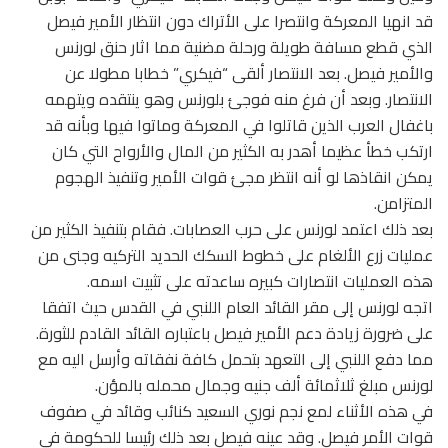
قد انهيا المعركة وانتصرا على الأتراك دون انتظار الأمير فيصل
الذي قطع مسافة طويلة ورحلة مضنية مما اثار حنق لورنس
والأمير فيصل. بعد الانتصار ألقى “فيكري” خطابا مطولا عن
الانتصار. وبعد أن فرغ منه فوجئ بلورنس وهو ينتقده ويتهمه
باغفال العرب الذين قاتلوا في المعركة وماتوا فيها وبأنه قد
ارتكب خطأ عظيما أهدر به الكثير من المال والأرواح التي كان
يمكن انقاذها لو أنه انتظر مجئ قوات الأمير وتنفيذ الهجوم
المتزامن.
بعد ذلك اعتمد لورنس على حرب العصابات. فقام بتنفيذ الكثير من
عمليات زرع الألغام على خطوط السكك الحديد التركيه وجنى من
هذه العمليات انتصارات كبيره ساعدته على تثبيت اسمه.
اتجه لورنس إلى مقر القائد العام اللنبي في القدس حيث اتفقا
على ضرورة زيادة دعم الأمير فيصل باعتباره القائد القادم للثورة.
مما دفع اللنبي إلى التعهد بتحمل كافة نفقاته وأرسل اليه مع
لورنس مبلغ ثلاثمائة ألف جنيه وجمال محمله بالمؤن.
في هذه الأثناء لمع نجم نوري السعيد كنائب وقائد في صفوف
قوات الأمر فيصل. وقد عينه فيصل بعد ذلك رئيسا للحكومة في