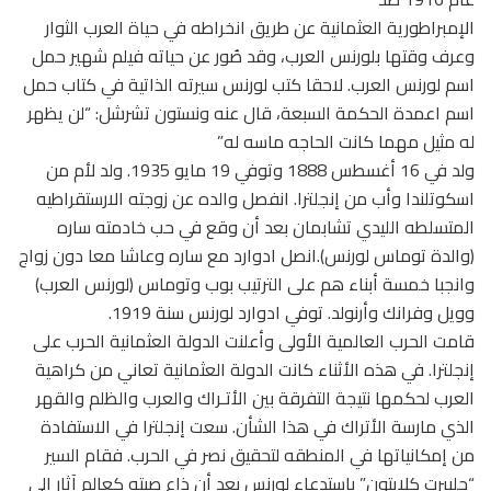
الإمبراطورية العثمانية عن طريق انخراطه في حياة العرب الثوار
وعرف وقتها بلورنس العرب، وقد صُور عن حياته فيلم شهير حمل
اسم لورنس العرب. لاحقا كتب لورنس سيرته الذاتية في كتاب حمل
اسم اعمدة الحكمة السبعة، قال عنه ونستون تشرشل: “لن يظهر
له مثيل مهما كانت الحاجه ماسه له”
ولد في 16 أغسطس 1888 وتوفي 19 مايو 1935. ولد لأم من
اسكوتلندا وأب من إنجلترا. انفصل والده عن زوجته الارستقراطيه
المتسلطه الليدي تشابمان بعد أن وقع في حب خادمته ساره
(والدة توماس لورنس).انصل ادوارد مع ساره وعاشا معا دون زواج
وانجبا خمسة أبناء هم على الترتيب بوب وتوماس (لورنس العرب)
وويل وفرانك وأرنولد. توفي ادوارد لورنس سنة 1919.
قامت الحرب العالمية الأولى وأعلنت الدولة العثمانية الحرب على
إنجلترا. في هذه الأثناء كانت الدولة العثمانية تعاني من كراهية
العرب لحكمها نتيجة التفرقة بين الأتـراك والعرب والظلم والقهر
الذي مارسة الأتراك في هذا الشأن. سعت إنجلترا في الاستفادة
من إمكانياتها في المنطقه لتحقيق نصر في الحرب. فقام السير
“جليبرت كلايتون” باستدعاء لورنس بعد أن ذاع صيته كعالم آثار إلى