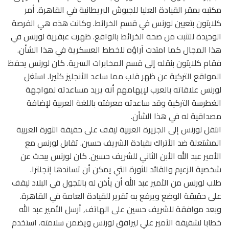
مكتبه بمقر القيادة العليا للجيوش البريطانية في القاهرة. أمر
كلايتون بتعيين لورنس في قسم الخرائط. وكانت هذه هي الفرصة
الوحيدة للتثبت من صحة الخرائط بالواقع. ظهرت عبقرية لورنس في
هذا المجال كما امتدت آراؤه للخطط العسكرية في هذا الشأن.
فقام كلايتون بنقله إلى قسم المخابرات السرية. كان لورنس يحفظ
المواقع التركية عن ظهر قلب مما ساعد الأنجليز كثيرا. استغل
لورنس علاقاته بالعرب لإيهامهم أنه يريد مساعدته لمواجهة
الغطرسة التركية وقد ساعدته معرفته باللغة العربية لإضافة
مصداقية له في هذا الشأن.
انتقل لورنس إلى الجزيرة العربية ليقف على حقيقة الثورة العربية
المشتعلة ضد الأتراك بقيادة الشريف حسين. تقابل لورنس مع
الأمير عبد الله الأبن الثاني للشريف حسين. كان لورنس يبحث عن
شخصية الزعيم والقائد للثورة التي يمكن أن تساندها إنجلترا.
طلب لورنس من الأمير عبد الله أن يأذن له بالتجول في البلاد ليقف
على حقيقة الوضع ويرفع به تقرير للقيادة العامة في القاهرة.
وبعد موافقة للشريف حسين على الهاتف, أرسل الأمير عبد الله
خطابا لشقيقة الأمير علي ليرافق لورنس ويضمن سلامته. استخدم