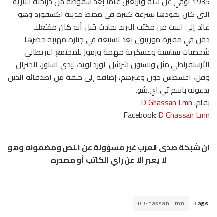
1935 توفي عن ستة واربعين عاما بعد سقوطه من دراجته النارية
التي كان يقودها بسرعة كبيرة في محيط مدينة اكسفورد وهو
عائد إلى البيت من مكتب البريد بحادث قيل أنه كان مفتعلا.
دفن في مقبرة موريتون بعد تشييعه في جنازه مهيبه حضرها
شخصيات سياسية وعسكرية مهمة ورموز للمجتمع البريطاني
الأرستقراطي مثل ونستون شرشل، لورد لويد، ليدي آستور، الجنرال
وفل، اغسطس جون وغيرهم، إضافة إلى حلقة من اصدقائه الذين
يدعونه باسم تي.اي.شو.
بقلم:
D Ghassan Lmn
Facebook:
D Ghassan Lmn
ان شبكة صدى العرب غير مسؤولة عن النص ومضمونه وهو
لا يعبر الا عن راي الكاتب أو مصدره
D Ghassan Lmn
Tags: