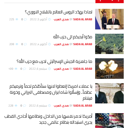
لماذا يهدّد الروس العالم بالسّلاح النووي؟
SADA AL ARAB صدى العرب
BY
أكتوبر 5, 2022
0
225
مدّوا أيديكم الى حزب الله
SADA AL ARAB صدى العرب
BY
أكتوبر 4, 2022
0
208
ما جاهزية الجيش الإسرائيلي لحرب مع حزب الله؟
SADA AL ARAB صدى العرب
BY
سبتمبر 6, 2022
0
199
يا عملاء امريكا إتعظوا لانها ستأكلكم لحماً وترميكم
عظماً.. وإسألوا شاه ايران ومصطفى البرزاني وخونة
فيتنام
SADA AL ARAB صدى العرب
BY
سبتمبر 6, 2022
0
228
أمريكا تدمر نفسها من الداخل، ونظامها أحادي القطب
يجري استبداله بنظام عالمي جديد