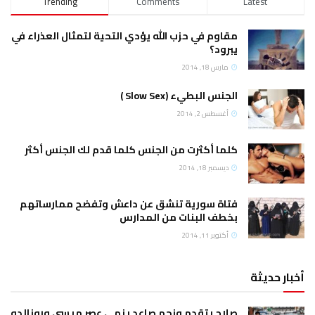
Trending
Comments
Latest
مقاوم في حزب الله يؤدي التحية لتمثال العذراء في
يبرود؟
مارس 18, 2014
الجنس البطيء (Slow Sex )
أغسطس 2, 2014
كلما أكثرت من الجنس كلما قدم لك الجنس أكثر
ديسمبر 18, 2014
فتاة سورية تنشق عن داعش وتفضح ممارساتهم
بخطف البنات من المدارس
أكتوبر 11, 2014
أخبار حديثة
صلاح يتقدم ونجم صاعد ينهي عصر ميسي ورونالدو