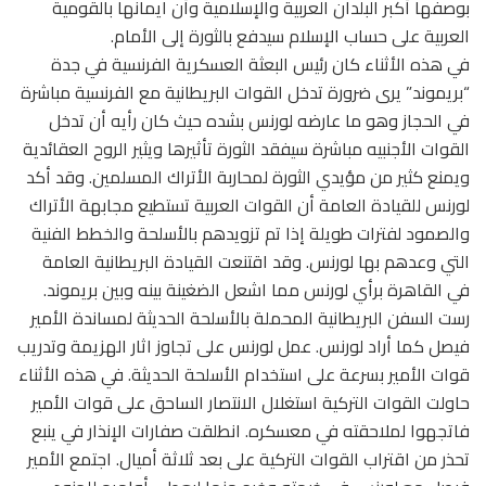
بوصفها أكبر البلدان العربية والإسلامية وأن ايمانها بالقومية
العربية على حساب الإسلام سيدفع بالثورة إلى الأمام.
في هذه الأثناء كان رئيس البعثة العسكرية الفرنسية في جدة
“بريموند” يرى ضرورة تدخل القوات البريطانية مع الفرنسية مباشرة
في الحجاز وهو ما عارضه لورنس بشده حيث كان رأيه أن تدخل
القوات الأجنبيه مباشرة سيفقد الثورة تأثيرها ويثير الروح العقائدية
ويمنع كثير من مؤيدي الثورة لمحاربة الأتراك المسلمين. وقد أكد
لورنس للقيادة العامة أن القوات العربية تستطيع مجابهة الأتراك
والصمود لفترات طويلة إذا تم تزويدهم بالأسلحة والخطط الفنية
التي وعدهم بها لورنس. وقد اقتنعت القيادة البريطانية العامة
في القاهرة برأي لورنس مما اشعل الضغينة بينه وبين بريموند.
رست السفن البريطانية المحملة بالأسلحة الحديثة لمساندة الأمير
فيصل كما أراد لورنس. عمل لورنس على تجاوز اثار الهزيمة وتدريب
قوات الأمير بسرعة على استخدام الأسلحة الحديثة. في هذه الأثناء
حاولت القوات التركية استغلال الانتصار الساحق على قوات الأمير
فاتجهوا لملاحقته في معسكره. انطلقت صفارات الإنذار في ينبع
تحذر من اقتراب القوات التركية على بعد ثلاثة أميال. اجتمع الأمير