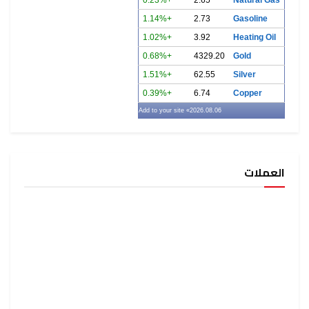
+1.14%
2.73
Gasoline
+1.02%
3.92
Heating Oil
+0.68%
4329.20
Gold
+1.51%
62.55
Silver
+0.39%
6.74
Copper
» Add to your site
2026.08.06
العملات