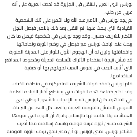
لورنس الزي العربي للتنقل في الجزيرة قد تحدث العربية على أنه
عربي من حلب.
لم يجد لورنس في الأمير عبد الله ولا الأمير علي تلك الشخصية
القيادية التي يبحث عنها. ثم التقى بعد ذلك بالأمير فيصل النجل
الأكبر للشريف حسين. وقد وجد لورنس في شخصية فيصل ما كان
يبحث عنه. تباحث لورنس مع فيصل في وضع الثورة ونجاحاتها
واخفاقتها وتبين له أن الهجوم الأول للثوار على المدينة المنورة
قد فشل نتيجة استخدام الأتراك للأسلحة الحديثة وخصوصا المدافع
التي أثارت الرعب في نفوس العرب لجهلهم بها أو كيفية
استخدامها.
قام لورنس بتفقد قوات الشريف المتمركزة في منطقة الخيف
وقد اختبر كفاءة هذه القوات حتى يستطيع أخبار القيادة العامة
في القاهرة. كان لورنس شديد الإعجاب بالشعور الوطني لدى
النفوس المتمثل بالقومية العربية والبعيد كل البعد عن النزعات
العقائدية ولا علاقة لها بالإسلام. وادرك أن الثورة التي يقودها
الشريف حسين ثورة عربية قومية وليست إسلامية مما أطرب
مشاعر لورنس. تمنى لورنس لو أن مصر تلحق بركب الثورة القومية