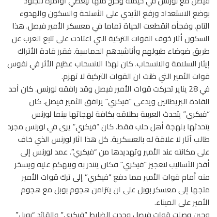
فيصل مع لورنس في خيمته وخرج منها ليعطي أوامره للجنود
بوضع الاستعداد ورفع الأيدي على الأسلحة والسكون والهدوء
التام. وفجأه انقطعت الحياة تماما في معسكر الأمير فيصل. هذا
السكون أثار خوف القوات التركية التي اعتادت على تتبع العرب عن
طريق ضوضاء طبولهم وأناشيدهم الحماسية. فقرر قادة الأتراك
إيثار السلامة والانسحاب. كان لهذا الانسحاب عظيم الأثر في نفوس
قوات الأمير التي ظنت ان القوات التركية لا تهزم.
في 28 يناير تحركت قوات الأمير فيصل وقد رافقه لورنس. كان أحد
القادة البريطانين ويدعى “فيكري” يرافق الأمير فيصل. كان
“فيكري” يتحدث العربية بطلاقه بكافة لهجاتها بينما لورنس
يتحدثها بلهجة أهل حلب فقط. كان “فيكري” يرى في لورنس مجرد
طالب آثار لا علاقة له بالعسكرية. كل هذا اثار لورنس الذي خاف
على مكانته عند الأمير وتهديدها من “فيكري”. عمد لورنس إلى
أقذر الأساليب لتعجيز “فيكري” فكان يتندر به ويتهكم عليه ويسخر
منه أمام قوات الأمير مما دفع “فيكري” إلى ترك قوات الأمير
متجها إلى معسكر بوبل على ان يتزامن هجوم بوبل مع هجوم
الأمير على الميناء.
وحين وصلت قوات فيصل وجدت الضابط “فيكري” والقائد “بوبل”