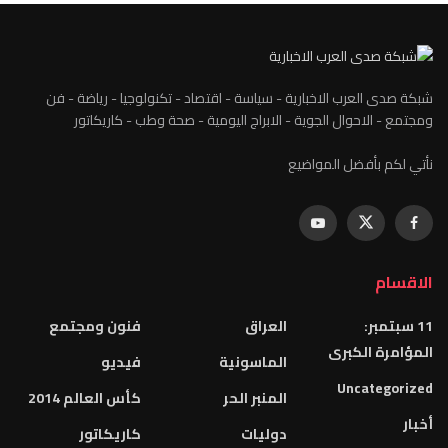
شبكة صدى العرب الاخبارية - سياسة - اقتصاد - تكنولوجيا - رياضة - فن
ومجتمع - الاحوال الجوية - الابراج اليومية - صحة وطب - كاريكاتور
نأتي لكم بأفضل المواضيع
الاقسام
11 سبتمبر:
العراق
فنون ومجتمع
المؤامرة الكبرى
الماسونية
فيديو
Uncategorized
المنبر الحر
كأس العالم 2014
أخبار
دوليات
كاريكاتور