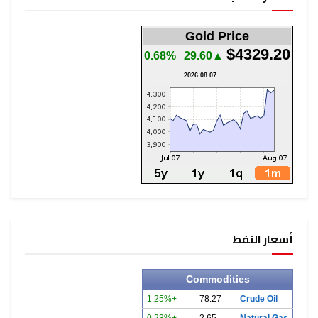
Gold Price
$4329.20
0.68%
▲29.60
2026.08.07
أسعار النفط
Commodities
+1.25%
78.27
Crude Oil
+0.23%
2.65
Natural Gas