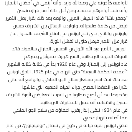
لأوامره كأخوته علي وعبدالله وزيد. وأنه أرتمى في أحضان الأنجليز
وأنه ينفذ أوامرهم فحسب. ومن أجل ذلك أصدر قراره بتعيين
“جعفر باشا” قائدا للجيش العربي واتبعه بعد ذلك بقرار بعزل الأمير
فيصل من كافة صلاحياته. وتواردت الرسائل بين الشريف حسين
ولورنس واللنبي حتى نجح لورنس في اقناع الشريف بالعدول عن
قرار عزل الأمير فيصل حتى لا تفشل الثورة.
. لورنس, الأمير عبد الله الأول بن الحسين, الجنرال سالموند قائد
القوات الجوية البريطانية, السير هربرت صموئيل, وغيرهم
عاد لورنس إلى إنجلترا. وفي عام 1920 بدأ في كتابة كتابه الشهير
“أعمدة الحكمة السبعة” حتى انهاه في عام 1925. التحق لورنس
بعد ذلك تحت اسم مستعار بسلاح الجو الملكي. والواقع أنه عانى
كثيرا من الضغط العصبي جراء الحياه الصعبه التي عاشها
وخصوصا بعد أن أصبح مطلوبا من العرب المعارضين لثورة الشريف
حسين وانكشاف أنه عميل للمخابرات البريطانية.
في عام 1934 تلقى إنذار بقرب اعفاؤه من سلاح الجو الملكي
مما أصابه بانهيار عصبي.
قضي لورنس بقية حياته في كوخ في شمال “بوفينجتون”. في عام