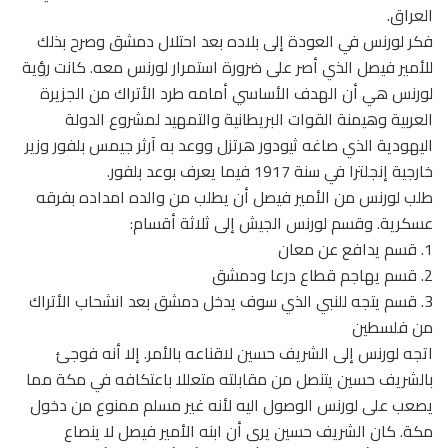
العراق.
فكر لورنس في العودة إلى بلاده بعد احتلال دمشق وصرح بذلك
للأمير فيصل الذي أصر على ضرورة استمرار لورنس معه. كانت رؤية
لورنس هي أن الهدف الأساسي أمامه طرد الأتراك من الجزيرة
العربية وهيمنة القوات البريطانية والتمهيد لمشروع الدولة
اليهودية الذي صاغه ثيودور هرتزل ووعد به آرثر جيمس بلفور وزير
خارجية إنجلترا في سنة 1917 فيما يعرف بوعد بلفور.
طلب لورنس من الأمير فيصل أن يطلب من والده امداده بفرقه
عسكرية. وقسم لورنس الجيش إلى ثلاثة أقسام:
1. قسم يدافع عن معان
2. قسم يهاجم قطاع درعا ودمشق
3. قسم يتجه للنبي الذي سوف يدخل دمشق بعد انشحاب الأتراك
من فلسطين
اتجه لورنس إلى الشريف حسين لاقناعه بالأمر. إلا أنه فوجئ
بالشريف حسين يتنصل من مقابلته متعللا باعتكافه في مكة مما
يصعب على لورنس الوصول اليه لأنه غير مسلم ممنوع من دخول
مكة. كان الشريف حسين يرى أن ابنه الأمير فيصل لا ينصاع