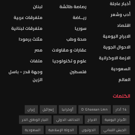
أخبار عاجلة
رصاصة طائشة
لبنان
أدب وشعر
ريــاضة
متفرقات عربية
اقتصاد
سوريا
متفرقات لبنانية
الابراج اليومية
صحة وطب
مثلث برمودا
الاحوال الجوية
عقارات و مقاولات
مصر
الازمة الاوكرانية
علوم و تكنولوجيا
ملفات
السعودية
فلسطين
وجهة قدر – باسل
العالم
الزين
الكلمات
14 آذار
D Ghassan Lmn
أوكرانيا
إسرائيل
إيران
الأبراج اليومية
الابراج
التحالف الدولي
التيار الوطني الحر
الجيش اللبناني
الحوثيون
الدولة الإسلامية
السعودية