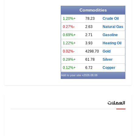
Commodities
+1.20%
78.23
Crude Oil
-0.27%
2.63
Natural Gas
+0.69%
2.71
Gasoline
+1.22%
3.93
Heating Oil
-0.02%
4298.70
Gold
+0.29%
61.78
Silver
+0.12%
6.72
Copper
» Add to your site
2026.08.06
العملات