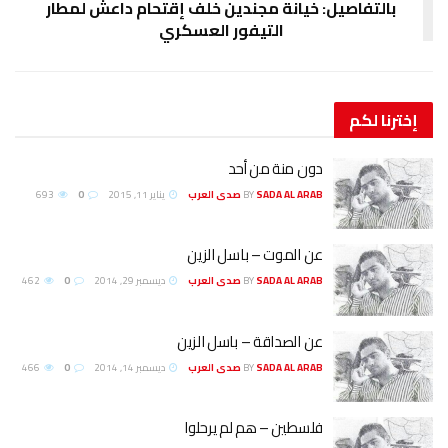
بالتفاصيل: خيانة مجندين خلف إقتحام داعش لمطار
التيفور العسكري
إخترنا
لكم
دون منة من أحد
SADA AL ARAB صدى العرب
BY
يناير 11, 2015
0
693
عن الموت – باسل الزين
SADA AL ARAB صدى العرب
BY
ديسمبر 29, 2014
0
462
عن الصداقة – باسل الزين
SADA AL ARAB صدى العرب
BY
ديسمبر 14, 2014
0
466
فلسطين – هم لم يرحلوا