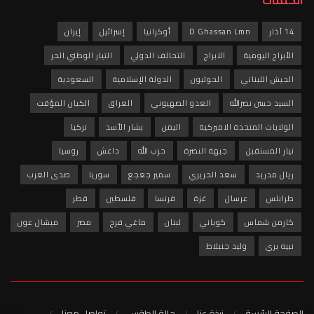
14 آذار
D Ghassan Lmn
أوكرانيا
إسرائيل
إيران
الأبراج اليومية
الابراج
التحالف الدولي
التيار الوطني الحر
الجيش اللبناني
الحوثيون
الدولة الإسلامية
السعودية
السيد حسن نصرالله
العدو الصهيوني
العراق
الكيان المؤقت
الولايات المتحدة الاميركية
اليمن
بشار الأسد
تركيا
تيار المستقبل
جبهة النصرة
حزب الله
داعش
روسيا
ريال مدريد
سعد الحريري
سمير جعجع
سوريا
صدى العرب
طرابلس
عرسال
غزة
فرنسا
فلسطين
قطر
كارمن شماس
كوباني
لبنان
ماغي فرح
مصر
ميشال عون
نبيه بري
وليد جنبلاط
الصفحة الرئيسة
نبذة عنا
حالة الطقس
تواصل معنا