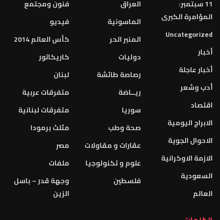
11 سبتمبر:
العراق
فنون ومجتمع
المؤامرة الكبرى
الماسونية
فيديو
Uncategorized
المنبر الحر
كأس العالم 2014
أخبار
دوليات
كاريكاتور
أخبار عاجلة
رصاصة طائشة
لبنان
أدب وشعر
ريــاضة
متفرقات عربية
اقتصاد
سوريا
متفرقات لبنانية
الابراج اليومية
صحة وطب
مثلث برمودا
الاحوال الجوية
عقارات و مقاولات
مصر
الازمة الاوكرانية
علوم و تكنولوجيا
ملفات
السعودية
فلسطين
وجهة قدر – باسل
العالم
الزين
الكلمات