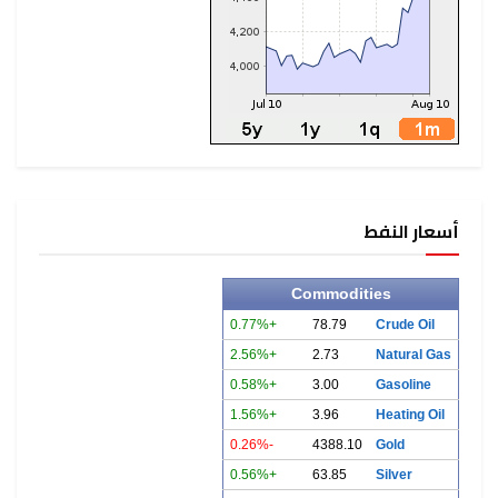
أسعار النفط
Commodities
+0.77%
78.79
Crude Oil
+2.56%
2.73
Natural Gas
+0.58%
3.00
Gasoline
+1.56%
3.96
Heating Oil
-0.26%
4388.10
Gold
+0.56%
63.85
Silver