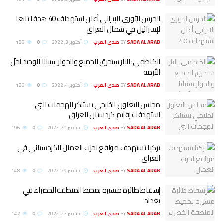
الحرس الثوري الإيراني أعلن استهداف 40 هدفا تابعا
لإسرائيل في شمال العراق
SADA AL ARAB صدى العرب
BY
أكتوبر 3, 2022
0
186
الكاظمي: النار ستحرق الجميع والحوار سبيلنا الوحيد لحلّ
الأزمة
SADA AL ARAB صدى العرب
BY
أكتوبر 4, 2022
0
186
مجلس التعاون الخليجي يستنكر الهجمات التي
استهدفت إقليم كردستان العراق
SADA AL ARAB صدى العرب
BY
سبتمبر 29, 2022
0
196
تركيا تستهدف مواقع لحزب العمال الكردستاني في
العراق
SADA AL ARAB صدى العرب
BY
سبتمبر 29, 2022
0
148
إسقاط طائرة مسيرة بمحيط المنطقة الخضراء في
بغداد
SADA AL ARAB صدى العرب
BY
سبتمبر 27, 2022
0
142