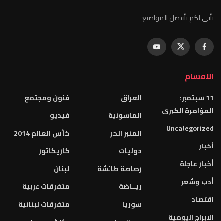
نأتي لكم بأفضل المواضيع
الاقسام
11 سبتمبر:
العراق
فنون ومجتمع
المؤامرة الكبرى
الماسونية
فيديو
Uncategorized
المنبر الحر
كأس العالم 2014
أخبار
دوليات
كاريكاتور
أخبار عاجلة
رصاصة طائشة
لبنان
أدب وشعر
ريــاضة
متفرقات عربية
اقتصاد
سوريا
متفرقات لبنانية
الابراج اليومية