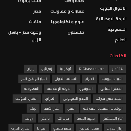
صحة وطب
مثلث برمودا
الاحوال الجوية
عقارات و مقاولات
مصر
الازمة الاوكرانية
علوم و تكنولوجيا
ملفات
السعودية
فلسطين
وجهة قدر – باسل
العالم
الزين
الكلمات
14 آذار
D Ghassan Lmn
أوكرانيا
إسرائيل
إيران
الأبراج اليومية
الابراج
التحالف الدولي
التيار الوطني الحر
الجيش اللبناني
الحوثيون
الدولة الإسلامية
السعودية
السيد حسن نصرالله
العدو الصهيوني
العراق
الكيان المؤقت
الولايات المتحدة الاميركية
اليمن
بشار الأسد
تركيا
تيار المستقبل
جبهة النصرة
حزب الله
داعش
روسيا
ريال مدريد
سعد الحريري
سمير جعجع
سوريا
صدى العرب