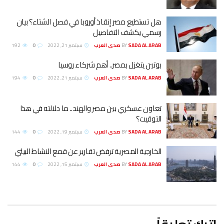
هل تستطيع مصر إنقاذ أوروبا في فصل الشتاء؟ بيان
رسمي يكشف التفاصيل
SADA AL ARAB صدى العرب
BY
سبتمبر 21, 2022
0
192
بوتين يتغزل بمصر.. أهم شركاء روسيا
SADA AL ARAB صدى العرب
BY
سبتمبر 21, 2022
0
194
تعاون عسكري بين مصر والهند.. ما دلالته في هذا
التوقيت؟
SADA AL ARAB صدى العرب
BY
سبتمبر 19, 2022
0
144
الخارجية المصرية ترفض تقارير عن قمع النشاط البيئي
SADA AL ARAB صدى العرب
BY
سبتمبر 15, 2022
0
144