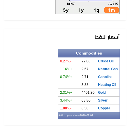
أسعار النفط
Commodities
-0.27%
77.08
Crude Oil
+1.16%
2.67
Natural Gas
+0.74%
2.71
Gasoline
-
3.88
Heating Oil
+2.31%
4401.30
Gold
+3.44%
63.80
Silver
-1.88%
6.58
Copper
» Add to your site
2026.08.07