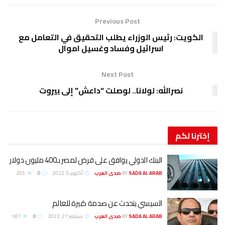
Previous Post
الكويت: رئيس الوزراء يطلب التحقيق في التعامل مع
اسرائيل وفساد وغسيل اموال
Next Post
نصرالله: لولانا.. لوصلت “داعش” إلى بيروت
إخترنا
لكم
البنك الدولي يوافق على قرض لمصر بـ400 مليون دولار
SADA AL ARAB صدى العرب
BY
أكتوبر 5, 2022
0
205
السيسي يتحدث عن صدمة كبيرة للعالم
SADA AL ARAB صدى العرب
BY
سبتمبر 27, 2022
0
187