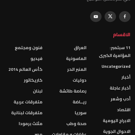
الاقسام
11 سبتمبر:
العراق
فنون ومجتمع
المؤامرة الكبرى
الماسونية
فيديو
Uncategorized
المنبر الحر
كأس العالم 2014
أخبار
دوليات
كاريكاتور
أخبار عاجلة
رصاصة طائشة
لبنان
أدب وشعر
ريــاضة
متفرقات عربية
اقتصاد
سوريا
متفرقات لبنانية
الابراج اليومية
صحة وطب
مثلث برمودا
الاحوال الجوية
عقارات و مقاولات
مصر