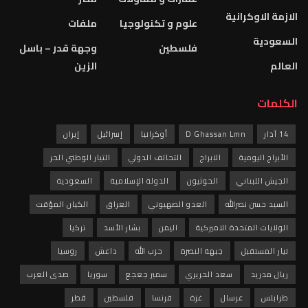
الازمة الاوكرانية
علوم و تكنولوجيا
ملفات
السعودية
فلسطين
وجهة قدر – باسل
العالم
الزين
الكلمات
14 آذار
D Ghassan Lmn
أوكرانيا
إسرائيل
إيران
الأبراج اليومية
الابراج
التحالف الدولي
التيار الوطني الحر
الجيش اللبناني
الحوثيون
الدولة الإسلامية
السعودية
السيد حسن نصرالله
العدو الصهيوني
العراق
الكيان المؤقت
الولايات المتحدة الاميركية
اليمن
بشار الأسد
تركيا
تيار المستقبل
جبهة النصرة
حزب الله
داعش
روسيا
ريال مدريد
سعد الحريري
سمير جعجع
سوريا
صدى العرب
طرابلس
عرسال
غزة
فرنسا
فلسطين
قطر