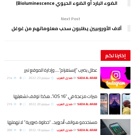
الضوء البارد أو الضوء الحيوي Bioluminescence)
Next Post
آلاف الأوروبيين يطلبون سحب معلوماتهم من غوغل
إخترنا
لكم
عطل يضرب “إنستغرام”…. وإدارة الموقع تبرر
SADA AL ARAB صدى العرب
BY
سبتمبر 23, 2022
0
214
ميزات مزعجة في “iOS 16”.. هكذا توقف تشغيلها
SADA AL ARAB صدى العرب
BY
سبتمبر 20, 2022
0
215
مستخدمو هواتف أندرويد.. “خطوة ضرورية” لا تهملها
SADA AL ARAB صدى العرب
BY
سبتمبر 19, 2022
0
200