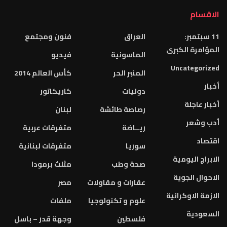
الاقسام
11 سبتمبر:
العراق
فنون ومجتمع
المؤامرة الكبرى
الماسونية
فيديو
Uncategorized
المنبر الحر
كأس العالم 2014
أخبار
دوليات
كاريكاتور
أخبار عاجلة
رصاصة طائشة
لبنان
أدب وشعر
ريــاضة
متفرقات عربية
اقتصاد
سوريا
متفرقات لبنانية
الابراج اليومية
صحة وطب
مثلث برمودا
الاحوال الجوية
عقارات و مقاولات
مصر
الازمة الاوكرانية
علوم و تكنولوجيا
ملفات
السعودية
فلسطين
وجهة قدر – باسل