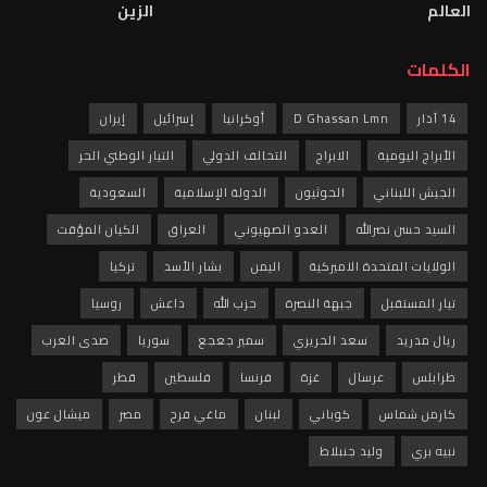
العالم
الزين
الكلمات
14 آذار
D Ghassan Lmn
أوكرانيا
إسرائيل
إيران
الأبراج اليومية
الابراج
التحالف الدولي
التيار الوطني الحر
الجيش اللبناني
الحوثيون
الدولة الإسلامية
السعودية
السيد حسن نصرالله
العدو الصهيوني
العراق
الكيان المؤقت
الولايات المتحدة الاميركية
اليمن
بشار الأسد
تركيا
تيار المستقبل
جبهة النصرة
حزب الله
داعش
روسيا
ريال مدريد
سعد الحريري
سمير جعجع
سوريا
صدى العرب
طرابلس
عرسال
غزة
فرنسا
فلسطين
قطر
كارمن شماس
كوباني
لبنان
ماغي فرح
مصر
ميشال عون
نبيه بري
وليد جنبلاط