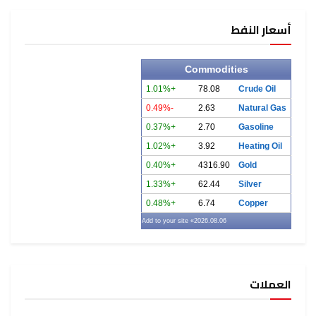
أسعار النفط
Commodities
+1.01%
78.08
Crude Oil
-0.49%
2.63
Natural Gas
+0.37%
2.70
Gasoline
+1.02%
3.92
Heating Oil
+0.40%
4316.90
Gold
+1.33%
62.44
Silver
+0.48%
6.74
Copper
» Add to your site
2026.08.06
العملات