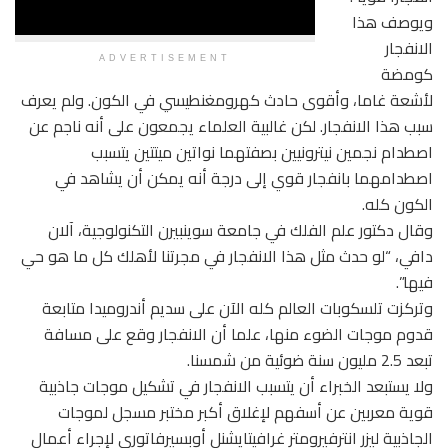
ويوصف هذا
الانفجار
ADVERTISEMENT
كومضة
لأشعة غاما، وأقوى حادث كهرومغنطيسي في الكون. ولم يعرف
سبب هذا الانفجار. لكن غالبية العلماء يجمعون على أنه ناجم عن
اصطدام نجمين نيترونيين بصفتهما نواتين ميتتين يتسبب
اصطدامهما بانفجار قوي إلى درجة أنه يمكن أن يشاهد في
الكون كله.
وقال دكتور علم الفلك في جامعة سوينبيرن التكنولوجية، آلان
دافي، “لو حدث مثل هذا الانفجار في مجرتنا لأهلك كل ما هو حي
فيها”.
وتركزت تلسكوبات العالم كله الآن على سديم أندروميدا متابعة
قدوم موجات الضوء منها، علما أن الانفجار وقع على مسافة
تبعد 2.5 مليون سنة ضوئية من شمسنا.
ولا يستبعد الخبراء أن يتسبب الانفجار في تشكيل موجات جاذبية
قوية معربين عن أسفهم لإغلاق أكبر مختبر مسجل لموجات
الجاذبية ليزر انترفيرومتر غرافيتايشنل أوبسيرفاتوري لإجراء أعمال