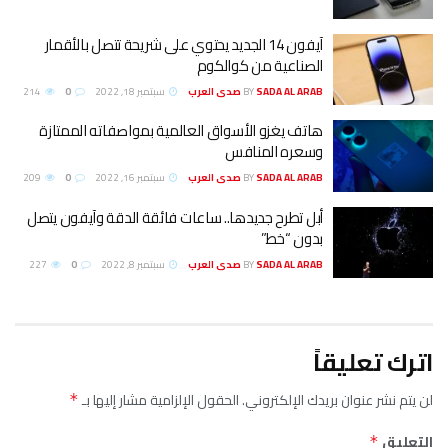
آيفون 14 الجديد يحتوي على شريحة تتصل بالأقمار
الصناعية من كوالكوم
SADA AL ARAB صدى العرب
BY
سبتمبر 18, 2022
0
214
هاتف يغزو الأسواق العالمية بمواصفاته الممتازة
وسعره المنافس
SADA AL ARAB صدى العرب
BY
سبتمبر 16, 2022
0
209
أبل تطرح جديدها.. ساعات فائقة الدقة وآيفون يتصل
بدون “خط”
SADA AL ARAB صدى العرب
BY
سبتمبر 8, 2022
0
227
اترك تعليقاً
لن يتم نشر عنوان بريدك الإلكتروني.
الحقول الإلزامية مشار إليها بـ
*
التعليق
*