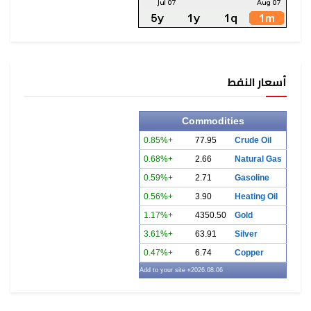
أسعار النفط
Commodities
+0.85%
77.95
Crude Oil
+0.68%
2.66
Natural Gas
+0.59%
2.71
Gasoline
+0.56%
3.90
Heating Oil
+1.17%
4350.50
Gold
+3.61%
63.91
Silver
+0.47%
6.74
Copper
» Add to your site
2026.08.06