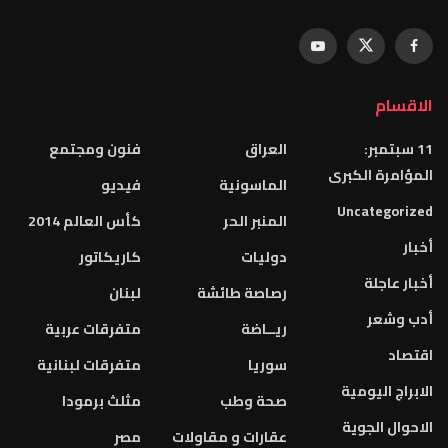
الاقسام
11 سبتمبر:
العراق
فنون ومجتمع
المؤامرة الكبرى
الماسونية
فيديو
Uncategorized
المنبر الحر
كأس العالم 2014
أخبار
دوليات
كاريكاتور
أخبار عاجلة
رصاصة طائشة
لبنان
أدب وشعر
ريــاضة
متفرقات عربية
اقتصاد
سوريا
متفرقات لبنانية
الابراج اليومية
صحة وطب
مثلث برمودا
الاحوال الجوية
عقارات و مقاولات
مصر