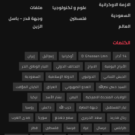
الازمة الاوكرانية
علوم و تكنولوجيا
ملفات
السعودية
فلسطين
وجهة قدر – باسل
العالم
الزين
الكلمات
14 آذار
D Ghassan Lmn
أوكرانيا
إسرائيل
إيران
الأبراج اليومية
الابراج
التحالف الدولي
التيار الوطني الحر
الجيش اللبناني
الحوثيون
الدولة الإسلامية
السعودية
السيد حسن نصرالله
العدو الصهيوني
العراق
الكيان المؤقت
الولايات المتحدة الاميركية
اليمن
بشار الأسد
تركيا
تيار المستقبل
جبهة النصرة
حزب الله
داعش
روسيا
ريال مدريد
سعد الحريري
سمير جعجع
سوريا
صدى العرب
طرابلس
عرسال
غزة
فرنسا
فلسطين
قطر