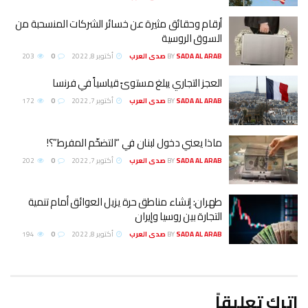
أرقام وحقائق مثيرة عن خسائر الشركات المنسحبة من
السوق الروسية
SADA AL ARAB صدى العرب
BY
أكتوبر 8, 2022
0
203
العجز التجاري يبلغ مستوىً قياسياً في فرنسا
SADA AL ARAB صدى العرب
BY
أكتوبر 7, 2022
0
172
ماذا يعني دخول لبنان في “التضخّم المفرط”؟!
SADA AL ARAB صدى العرب
BY
أكتوبر 7, 2022
0
202
طهران: إنشاء مناطق حرة يزيل العوائق أمام تنمية
التجارة بین روسيا وإيران
SADA AL ARAB صدى العرب
BY
أكتوبر 8, 2022
0
194
اترك تعليقاً