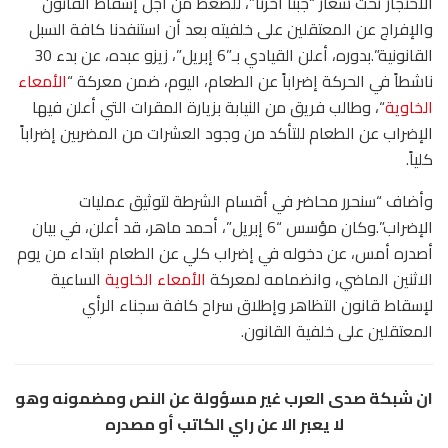
الاحتجاز تحت شعار “جبنا آخرنا”، للضغط من أجل إسقاط القانون
والإفراج عن المعتقلين على خلفيته بعد أن استنفدنا كافة السبل
القانونية”.بدوره، أعلن القيادي بـ”6 إبريل”، زيزو عبده، عن بدء 30
ناشطاً في الحركة إضراباً عن الطعام، اليوم، ضمن معركة “
الأمعاء
الخاوية
“، وطالب فريق من النيابة بزيارة المقرات التي أعلن فيها
الإضراب عن الطعام للتأكد من وجود العشرات من المضربين إضراباً
كلياً.
وأضاف “سنحرر محاضر في أقسام الشرطة لتوثيق عمليات
الإضراب”.وكان مؤسس “6 إبريل”، أحمد ماهر، قد أعلن، في بيان
أصدره أمس، عن دخوله في إضراب كلي عن الطعام ابتداء من يوم
الاثنين الماضي، وانضمامه لمعركة
الأمعاء الخاوية
الساعية
لإسقاط قانون التظاهر وإطلاق سراح كافة سجناء الرأي
المعتقلين على خلفية القانون.
ان شبكة صدى العرب غير مسؤولة عن النص ومضمونه وهو
لا يعبر الا عن راي الكاتب أو مصدره