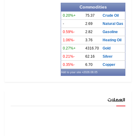
Commodities
+0.20%
75.37
Crude Oil
-
2.69
Natural Gas
-0.59%
2.82
Gasoline
-1.06%
3.76
Heating Oil
+0.27%
4316.70
Gold
-0.21%
62.16
Silver
-0.35%
6.70
Copper
» Add to your site
2026.08.05
العملات