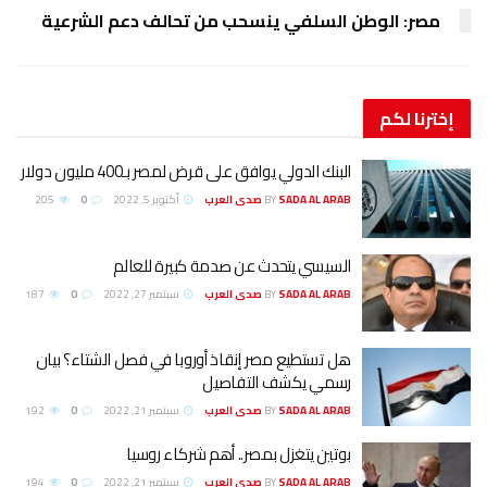
مصر: الوطن السلفي ينسحب من تحالف دعم الشرعية
إخترنا
لكم
البنك الدولي يوافق على قرض لمصر بـ400 مليون دولار
SADA AL ARAB صدى العرب
BY
أكتوبر 5, 2022
0
205
السيسي يتحدث عن صدمة كبيرة للعالم
SADA AL ARAB صدى العرب
BY
سبتمبر 27, 2022
0
187
هل تستطيع مصر إنقاذ أوروبا في فصل الشتاء؟ بيان
رسمي يكشف التفاصيل
SADA AL ARAB صدى العرب
BY
سبتمبر 21, 2022
0
192
بوتين يتغزل بمصر.. أهم شركاء روسيا
SADA AL ARAB صدى العرب
BY
سبتمبر 21, 2022
0
194