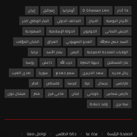
14 آذار
D Ghassan Lmn
أوكرانيا
إسرائيل
إيران
الأبراج اليومية
الابراج
التحالف الدولي
التيار الوطني الحر
الجيش اللبناني
الحوثيون
الدولة الإسلامية
السعودية
السيد حسن نصرالله
العدو الصهيوني
العراق
الكيان المؤقت
الولايات المتحدة الاميركية
اليمن
بشار الأسد
تركيا
تيار المستقبل
جبهة النصرة
حزب الله
داعش
روسيا
ريال مدريد
سعد الحريري
سمير جعجع
سوريا
صدى العرب
طرابلس
عرسال
غزة
فرنسا
فلسطين
قطر
كارمن شماس
كوباني
لبنان
ماغي فرح
مصر
ميشال عون
نبيه بري
وليد جنبلاط
الصفحة الرئيسة
نبذة عنا
حالة الطقس
تواصل معنا