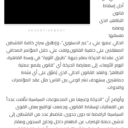
أجل إسقاط
قانون
التظاهر، الذي
وصفه
ADVERTISEMENT
منسقها
الحالي عمرو علي، بـ”غير الدستوري”، وإطلاق سراح كافة الناشطين
المعتقلين على خلفية القانون.ولفت علي، خلال المؤتمر الصحافي
الذي عقدته الحركة بمقر جبهة “طريق الثورة” في وسط القاهرة،
اليوم الأربعاء، إلى معارضة الحركة أي “قانون يقمع عملية
التظاهر”. وانتقد القانون الحالي الذي يُضيّق على أي نشاط
جماهيري يستهدف نشر الوعي بين الناس؛ مثل عقد المؤتمرات
والندوات.
وأوضح أن “الحركة وغيرها من المجموعات السياسية نظّمت عدداً
من الفعاليات لإسقاط القانون، وجمعت تواقيع بعض القوى
السياسية الرافضة له دون جدوى، فاضطر عدد من الناشطين إلى
تدشين حملة للإضراب عن الطعام داخل وخارج السجون ومقار