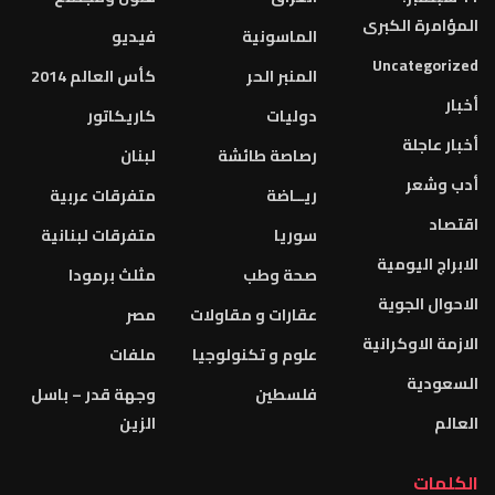
المؤامرة الكبرى
الماسونية
فيديو
Uncategorized
المنبر الحر
كأس العالم 2014
أخبار
دوليات
كاريكاتور
أخبار عاجلة
رصاصة طائشة
لبنان
أدب وشعر
ريــاضة
متفرقات عربية
اقتصاد
سوريا
متفرقات لبنانية
الابراج اليومية
صحة وطب
مثلث برمودا
الاحوال الجوية
عقارات و مقاولات
مصر
الازمة الاوكرانية
علوم و تكنولوجيا
ملفات
السعودية
فلسطين
وجهة قدر – باسل
العالم
الزين
الكلمات