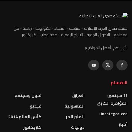
شبكة صدى العرب الاخبارية - سياسة - اقتصاد - تكنولوجيا - رياضة - فن
ومجتمع - الاحوال الجوية - الابراج اليومية - صحة وطب - كاريكاتور
نأتي لكم بأفضل المواضيع
الاقسام
11 سبتمبر:
العراق
فنون ومجتمع
المؤامرة الكبرى
الماسونية
فيديو
Uncategorized
المنبر الحر
كأس العالم 2014
أخبار
دوليات
كاريكاتور