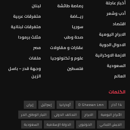
أخبار عاجلة
رصاصة طائشة
لبنان
أدب وشعر
ريــاضة
متفرقات عربية
اقتصاد
سوريا
متفرقات لبنانية
الابراج اليومية
صحة وطب
مثلث برمودا
الاحوال الجوية
عقارات و مقاولات
مصر
الازمة الاوكرانية
علوم و تكنولوجيا
ملفات
السعودية
فلسطين
وجهة قدر – باسل
العالم
الزين
الكلمات
14 آذار
D Ghassan Lmn
أوكرانيا
إسرائيل
إيران
الأبراج اليومية
الابراج
التحالف الدولي
التيار الوطني الحر
الجيش اللبناني
الحوثيون
الدولة الإسلامية
السعودية