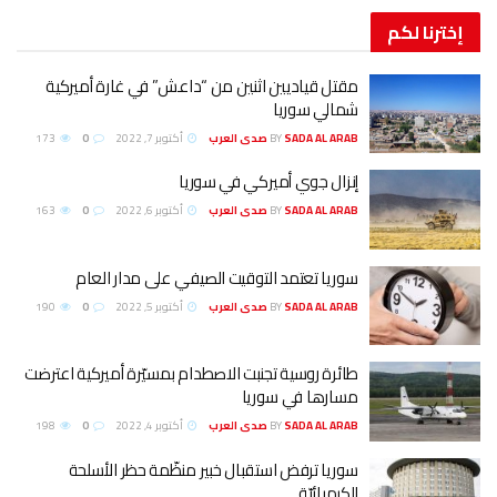
إخترنا
لكم
مقتل قياديين اثنين من “داعش” في غارة أميركية
شمالي سوريا
SADA AL ARAB صدى العرب
BY
أكتوبر 7, 2022
0
173
إنزال جوي أميركي في سوريا
SADA AL ARAB صدى العرب
BY
أكتوبر 6, 2022
0
163
سوريا تعتمد التوقيت الصيفي على مدار العام
SADA AL ARAB صدى العرب
BY
أكتوبر 5, 2022
0
190
طائرة روسية تجنبت الاصطدام بمسيّرة أميركية اعترضت
مسارها في سوريا
SADA AL ARAB صدى العرب
BY
أكتوبر 4, 2022
0
198
سوريا ترفض استقبال خبير منظّمة حظر الأسلحة
الكيميائيّة