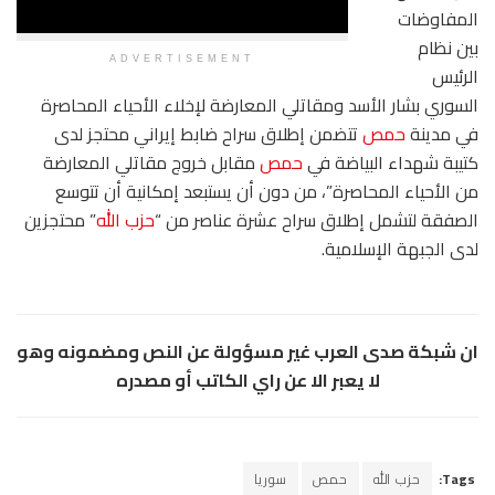
المفاوضات
بين نظام
ADVERTISEMENT
الرئيس
السوري بشار الأسد ومقاتلي المعارضة لإخلاء الأحياء المحاصرة
في مدينة
حمص
تتضمن إطلاق سراح ضابط إيراني محتجز لدى
كتيبة شهداء البياضة في
حمص
مقابل خروج مقاتلي المعارضة
من الأحياء المحاصرة”، من دون أن يستبعد إمكانية أن تتوسع
الصفقة لتشمل إطلاق سراح عشرة عناصر من “
حزب الله
” محتجزين
لدى الجبهة الإسلامية.
ان شبكة صدى العرب غير مسؤولة عن النص ومضمونه وهو
لا يعبر الا عن راي الكاتب أو مصدره
Tags:
حزب الله
حمص
سوريا