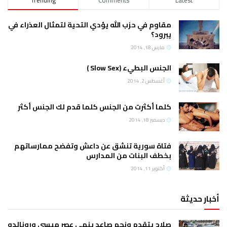
مقاوم في حزب الله يؤدي التحية لتمثال العذراء في
يبرود؟
مارس 18, 2014
الجنس البطيء (Slow Sex )
أغسطس 2, 2014
كلما أكثرت من الجنس كلما قدم لك الجنس أكثر
ديسمبر 18, 2014
فتاة سورية تنشق عن داعش وتفضح ممارساتهم
بخطف البنات من المدارس
أكتوبر 11, 2014
أخبار حديثة
صلاح يتقدم ونجم صاعد ينهي عصر ميسي ورونالدو