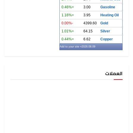
+0.46%
3.00
Gasoline
+1.16%
3.95
Heating Oil
-0.00%
4399.60
Gold
+1.01%
64.15
Silver
+0.44%
6.62
Copper
» Add to your site
2026.08.09
العملات