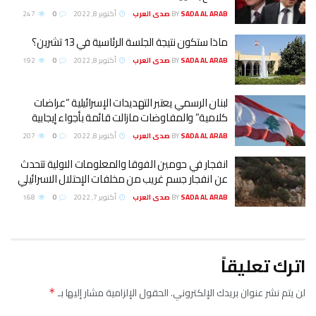
SADA AL ARA صدى العرب
BY
أكتوبر 8, 2022
0
247
اذا ستكون نتيجة الجلسة الرئاسية في 13 تشرين؟
SADA AL ARA صدى العرب
BY
أكتوبر 8, 2022
0
192
بنان الرسمي يعتبر التهديدات الإسرائيلية “عراضات
لامية” والمفاوضات مازالت قائمة بأجواء إيجابية
SADA AL ARA صدى العرب
BY
أكتوبر 8, 2022
0
207
نفجار في حومين الفوقا والمعلومات الاولية تتحدث
ن انفجار جسم غريب من مخلفات الإحتلال الاسرائيلي
SADA AL ARA صدى العرب
BY
أكتوبر 7, 2022
0
168
دك الإلكتروني.
الحقول الإلزامية مشار إليها بـ
*