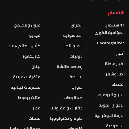
العراق
فنون ومجتمع
الماسونية
فيديو
المنبر الحر
كأس العالم 2014
دوليات
كاريكاتور
رصاصة طائشة
لبنان
ريــاضة
متفرقات عربية
سوريا
متفرقات لبنانية
صحة وطب
مثلث برمودا
عقارات و مقاولات
مصر
علوم و تكنولوجيا
ملفات
فلسطين
وجهة قدر – باسل