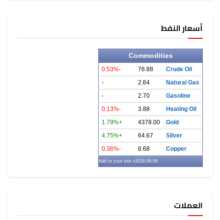
Commodi
-0.53%
76.88
-
2.64
-
2.70
-0.13%
3.88
+1.79%
4378.0
+4.75%
64.67
-0.36%
6.68
» Add to your site
2026.08.06