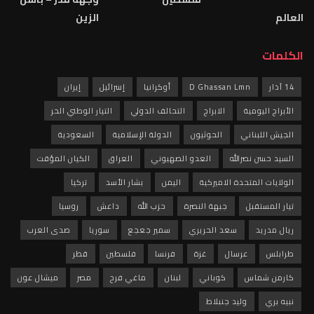
الزين
D Ghass
أوكرانيا
إسرائيل
إيران
لابراج
التحالف الدولي
التيار الوطني الحر
الحوثيون
الدولة الإسلامية
السعودية
العدو الصهيوني
العراق
الكيان المؤقت
ميركية
اليمن
بشار الأسد
تركيا
بهة النصرة
حزب الله
داعش
روسيا
 الحريري
سمير جعجع
سوريا
صدى العرب
غزة
فرنسا
فلسطين
قطر
وباني
لبنان
ماغي فرح
مصر
ميشال عون
نبلاط