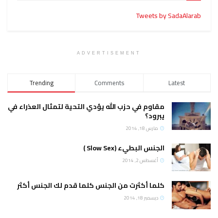
Tweets
ADVERTISEMENT
Trending
Comments
وم في حزب الله يؤدي التحية لتمثال العذراء في
ود؟
س 18, 2014
س البطيء (Slow Sex )
سطس 2, 2014
ا أكثرت من الجنس كلما قدم لك الجنس أكثر
مبر 18, 2014