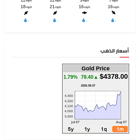
Gold P
1.79%
▲78.40
2026.08.07