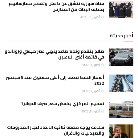
ة سورية تنشق عن داعش وتفضح ممارساتهم
ف البنات من المدارس
بر 11, 2014
ح يتقدم ونجم صاعد ينهي عصر ميسي ورونالدو
قائمة أغنى اللاعبين
وبر 8, 2022
أسعار النفط تصعد إلى أعلى مستوى منذ 5 سبتمبر
2
وبر 8, 2022
يم المركزي يخفض سعر صرف الدولار؟
وبر 8, 2022
مة يوجه صفعة ثلاثية الابعاد لتجار المحروقات
صيدليات والافران