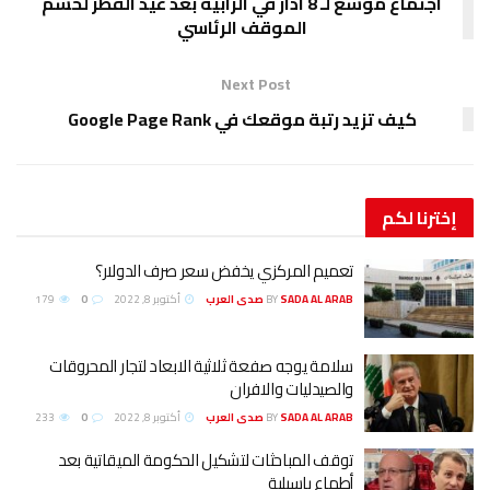
اجتماع موسع لـ 8 آذار في الرابية بعد عيد الفطر لحسم
الموقف الرئاسي
Next Post
 موقعك في Google Page Rank
عميم المركزي يخفض سعر صرف الدولار؟
SADA AL ARA صدى العرب
BY
أكتوبر 8, 2022
0
179
لامة يوجه صفعة ثلاثية الابعاد لتجار المحروقات
الصيدليات والافران
SADA AL ARA صدى العرب
BY
أكتوبر 8, 2022
0
233
وقف المباحثات لتشكيل الحكومة الميقاتية بعد
طماع باسيلية