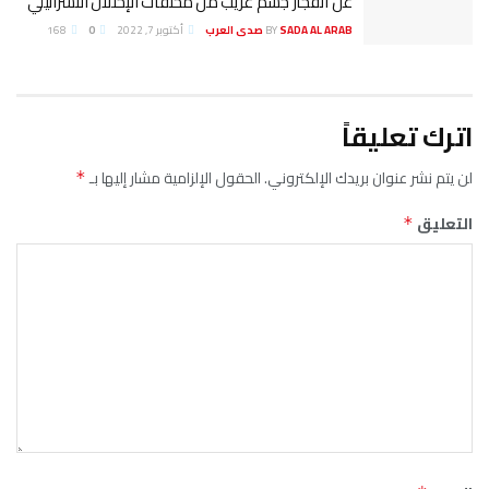
عن انفجار جسم غريب من مخلفات الإحتلال الاسرائيلي
SADA AL ARAB صدى العرب
BY
أكتوبر 7, 2022
0
168
اترك تعليقاً
لن يتم نشر عنوان بريدك الإلكتروني.
الحقول الإلزامية مشار إليها بـ
*
التعليق
*