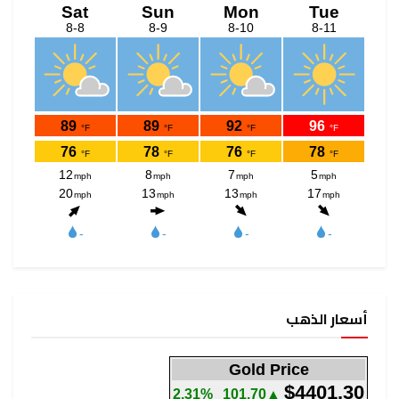
أسعار الذهب
Gold Price
$4401.30
2.31%
▲101.70