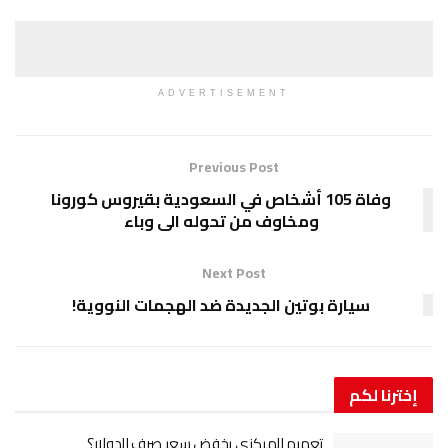
ADVERTISEMENT
Previous Post
وفاة 105 أشخاص في السعودية بقيروس كورونا
ومخاوف من تحوله الى وباء
Next Post
سيارة بوتين الجديدة ضد الهجمات النووية!
إخترنا
لكم
تعميم المركزي يخفض سعر صرف الدولار؟