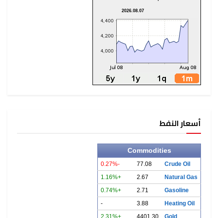
2026.08.07
أسعار النفط
Commodities
-0.27%
77.08
Crude Oil
+1.16%
2.67
Natural Gas
+0.74%
2.71
Gasoline
-
3.88
Heating Oil
+2.31%
4401.30
Gold