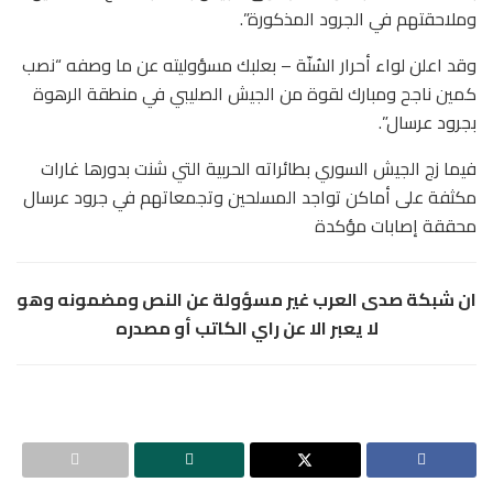
وملاحقتهم في الجرود المذكورة”.
وقد اعلن لواء أحرار السُنّة – بعلبك مسؤوليته عن ما وصفه “نصب
كمين ناجح ومبارك لقوة من الجيش الصليبي في منطقة الرهوة
بجرود عرسال”.
فيما زج الجيش السوري بطائراته الحربية التي شنت بدورها غارات
مكثفة على أماكن تواجد المسلحين وتجمعاتهم في جرود عرسال
محققة إصابات مؤكدة
ان شبكة صدى العرب غير مسؤولة عن النص ومضمونه وهو
لا يعبر الا عن راي الكاتب أو مصدره