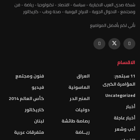
شبكة صدى العرب الاخبارية - سياسة - اقتصاد - تكنولوجيا - رياضة - فن
ومجتمع - الاحوال الجوية - الابراج اليومية - صحة وطب - كاريكاتور
نأتي لكم بأفضل المواضيع
الاقسام
11 سبتمبر:
العراق
فنون ومجتمع
المؤامرة الكبرى
الماسونية
فيديو
Uncategorized
المنبر الحر
كأس العالم 2014
أخبار
دوليات
كاريكاتور
أخبار عاجلة
رصاصة طائشة
لبنان
أدب وشعر
ريــاضة
متفرقات عربية