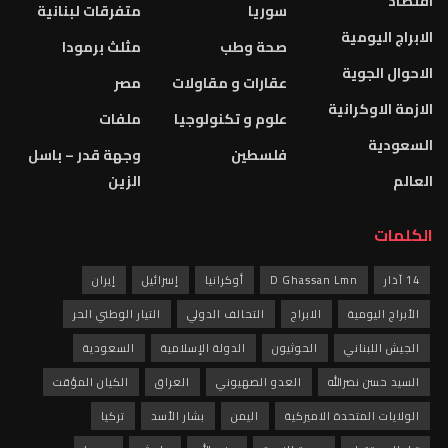
اقتصاد
سوريا
متفرقات لبنانية
الابراج اليومية
صحة وطب
مثلث برمودا
الاحوال الجوية
عقارات و مقاولات
مصر
الازمة الاوكرانية
علوم و تكنولوجيا
ملفات
السعودية
فلسطين
وجهة قدر – باسل
العالم
الزين
الكلمات
14 آذار
D Ghassan Lmn
أوكرانيا
إسرائيل
إيران
الأبراج اليومية
الابراج
التحالف الدولي
التيار الوطني الحر
الجيش اللبناني
الحوثيون
الدولة الإسلامية
السعودية
السيد حسن نصرالله
العدو الصهيوني
العراق
الكيان المؤقت
الولايات المتحدة الاميركية
اليمن
بشار الأسد
تركيا