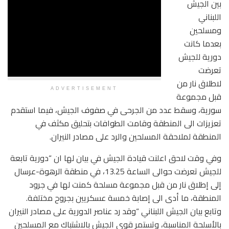
بين الجيش
اللبناني
ومسلحين
بعدما كانت
دورية للجيش
تعرضت
لاطلاق نار من
ADVERTISEMENT
قبل مجموعة
سورية، وسقط عدد من الجرحى في صفوف الجيش، فيما استقدم
تعزيزات الى المنطقة وقامت الطوافات بتحليق مكثف في
المنطقة لملاحقة المسلحين والرد على مصادر النيران.
وفي وقت لاحق اعلنت قيادة الجيش في بيان لها ان “دورية تابعة
للجيش تعرضت حوالى الساعة 13.25، في منطقة الرهوة-عرسال
إلى إطلاق نار من قبل مجموعة مسلحة كمنت لها في جرود
المنطقة، ما أدى الى إصابة خمسة عسكريين بجروح مختلفة.
وتابع بيان الجيش اللبناني “وقد رد عناصر الدورية على مصادر النيران
بالأسلحة المناسبة، وتستمر قوى الجيش بالاشتباك مع المسلحين