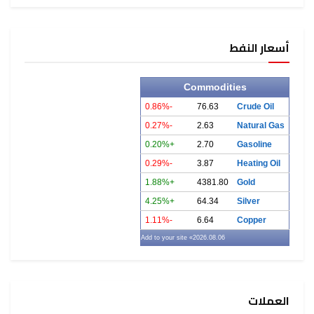
أسعار النفط
Commodities
-0.86%
76.63
Crude Oil
-0.27%
2.63
Natural Gas
+0.20%
2.70
Gasoline
-0.29%
3.87
Heating Oil
+1.88%
4381.80
Gold
+4.25%
64.34
Silver
-1.11%
6.64
Copper
» Add to your site
2026.08.06
العملات