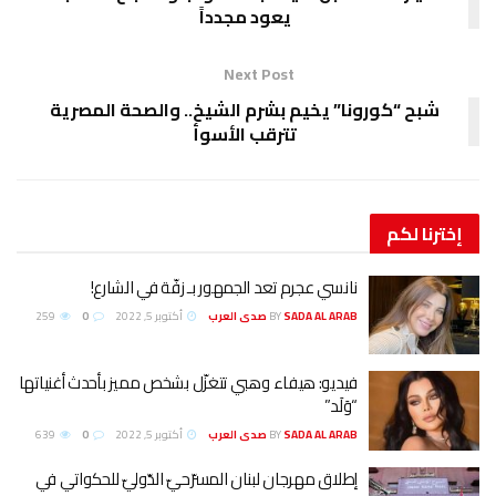
يعود مجدداً
Next Post
شبح “كورونا” يخيم بشرم الشيخ.. والصحة المصرية
تترقب الأسوأ
إخترنا
لكم
نانسي عجرم تعد الجمهور بـ زفّة في الشارع!
SADA AL ARAB صدى العرب
BY
أكتوبر 5, 2022
0
259
فيديو: هيفاء وهبي تتغزّل بشخص مميز بأحدث أغنياتها
“وَلَد”
SADA AL ARAB صدى العرب
BY
أكتوبر 5, 2022
0
639
إطلاق مهرجان لبنان المسرّحيّ الدّوليّ للحكواتي في