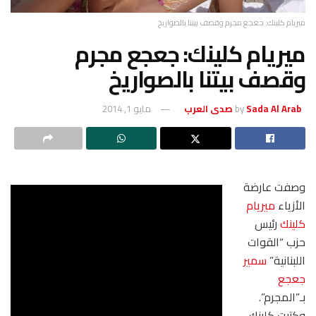
ميريام كلينك: جعجع مجرم وقصف بيتنا بالصواريخ
ميريام كلينك: جعجع مجرم
وقصف بيتنا بالصواريخ
Sada Al Arab صدى العرب
by
مايو 1, 2014
وصفت عارضة
الأزياء
ميريام
كلينك
رئيس
حزب “القوات
اللبنانية”
سمير
جعجع
بـ”المجرم”.
وكتبت كلينك