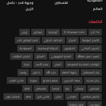
السعودية
فلسطين
وجهة قدر – باسل
العالم
الزين
الكلمات
14 آذار
D Ghassan Lmn
أوكرانيا
إسرائيل
إيران
الأبراج اليومية
الابراج
التحالف الدولي
التيار الوطني الحر
الجيش اللبناني
الحوثيون
الدولة الإسلامية
السعودية
السيد حسن نصرالله
العدو الصهيوني
العراق
الكيان المؤقت
الولايات المتحدة الاميركية
اليمن
بشار الأسد
تركيا
تيار المستقبل
جبهة النصرة
حزب الله
داعش
روسيا
ريال مدريد
سعد الحريري
سمير جعجع
سوريا
صدى العرب
طرابلس
عرسال
غزة
فرنسا
فلسطين
قطر
كارمن شماس
كوباني
لبنان
ماغي فرح
مصر
ميشال عون
نبيه بري
وليد جنبلاط