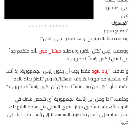
على صفحتها
على
“فيسبوك”:
ADVERTISEMENT
“جعجع مجرم
وقصف بيتنا بالصواريخ، وبعد ناقص يجي رئيس”!
ووصفت رئيس تكتل التغيير والاصلاح
ميشال عون
بأنه متقدم جداً
في السن ليكون رئيساً للجمهورية.
وأضافت: “
زياد بارود
فقط يجب أن يكون رئيس الجمهورية، إذ أثبت
أنه يستطيع مواجهة الظروف الاستثنائية، ولم تتلطخ يداه بالدم”،
مؤكدة أن “كل من قتل لبنانياً لا يمكن أن يكون رئيساً للجمهورية”.
وختمت: “اذا وصل إلى رئاسة الجمهورية أي شخص شارك في
الحرب الأهلية، فسأحرق جواز سفري اللبناني في ساحة الشهداء،
فنحن بحاجة إلى رئيس مخضرم بالسياسة لا إلى رئيس يأخذ البلد الى
حرب”.