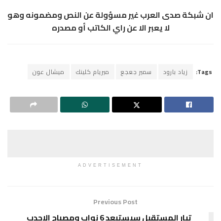
ان شبكة صدى العرب غير مسؤولة عن النص ومضمونه وهو
لا يعبر الا عن راي الكاتب أو مصدره
Tags:
زياد بارود
سمير جعجع
ميريام كلينك
ميشال عون
ADVERTISEMENT
Previous Post
تيار المستقبل سيستبعد 6 نواب ومصباح الاحدب