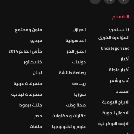
الاقسام
11 سبتمبر:
العراق
فنون ومجتمع
المؤامرة الكبرى
الماسونية
فيديو
Uncategorized
المنبر الحر
كأس العالم 2014
أخبار
دوليات
كاريكاتور
أخبار عاجلة
رصاصة طائشة
لبنان
أدب وشعر
ريــاضة
متفرقات عربية
اقتصاد
سوريا
متفرقات لبنانية
الابراج اليومية
صحة وطب
مثلث برمودا
الاحوال الجوية
عقارات و مقاولات
مصر
الازمة الاوكرانية
علوم و تكنولوجيا
ملفات