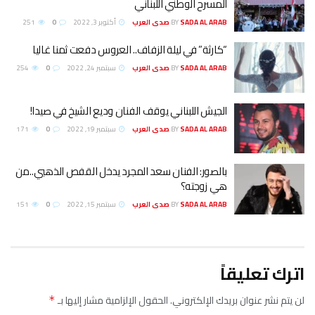
المسرح الوطني اللبناني
SADA AL ARAB صدى العرب
BY
أكتوبر 3, 2022
0
251
“كارثة” في ليلة الزفاف.. العروس دفعت ثمنا غاليا
SADA AL ARAB صدى العرب
BY
سبتمبر 24, 2022
0
254
الجيش اللبناني يوقف الفنان وديع الشيخ في صيدا!
SADA AL ARAB صدى العرب
BY
سبتمبر 19, 2022
0
171
بالصور: الفنان سعد المجرد يدخل القفص الذهبي..من
هي زوجته؟
SADA AL ARAB صدى العرب
BY
سبتمبر 15, 2022
0
151
اترك تعليقاً
لن يتم نشر عنوان بريدك الإلكتروني.
الحقول الإلزامية مشار إليها بـ
*