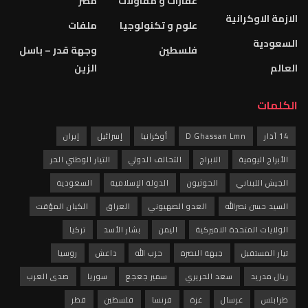
عقارات و مقاولات
مصر
الازمة الاوكرانية
علوم و تكنولوجيا
ملفات
السعودية
فلسطين
وجهة قدر – باسل
العالم
الزين
الكلمات
14 آذار
D Ghassan Lmn
أوكرانيا
إسرائيل
إيران
الأبراج اليومية
الابراج
التحالف الدولي
التيار الوطني الحر
الجيش اللبناني
الحوثيون
الدولة الإسلامية
السعودية
السيد حسن نصرالله
العدو الصهيوني
العراق
الكيان المؤقت
الولايات المتحدة الاميركية
اليمن
بشار الأسد
تركيا
تيار المستقبل
جبهة النصرة
حزب الله
داعش
روسيا
ريال مدريد
سعد الحريري
سمير جعجع
سوريا
صدى العرب
طرابلس
عرسال
غزة
فرنسا
فلسطين
قطر