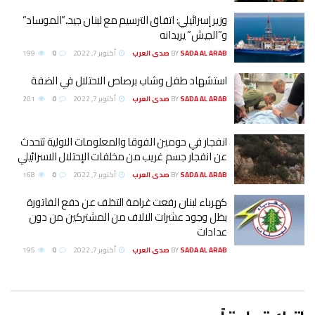
وزير إسرائيلي: اتفاق الترسيم مع لبنان جيد..”الموساد”
و”الجيش” يريدانه
SADA AL ARAB صدى العرب
BY
أكتوبر 7, 2022
0
199
استشهاد طفل وشاب برصاص الاحتلال في الضفة
SADA AL ARAB صدى العرب
BY
أكتوبر 7, 2022
0
201
انفجار في حومين الفوقا والمعلومات الاولية تتحدث
عن انفجار جسم غريب من مخلفات الإحتلال الاسرائيلي
SADA AL ARAB صدى العرب
BY
أكتوبر 7, 2022
0
168
كهرباء لبنان رفعت غرامة التخلف عن دفع الفاتورة
بظل وجود عشرات الالاف من المشتركين من دون
عدادات
SADA AL ARAB صدى العرب
BY
أكتوبر 7, 2022
0
195