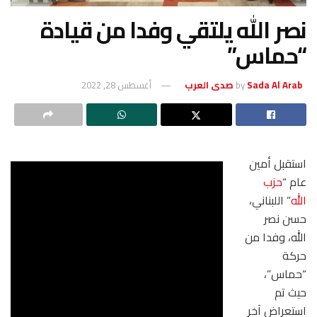
نصر الله يلتقي وفدا من قيادة
“حماس”
Sada Al Arab صدى العرب
by
أغسطس 28, 2022
استقبل أمين
عام “
حزب
الله
” اللبناني،
حسن نصر
الله، وفدا من
حركة
“حماس”،
حيث تم
استعراض آخر