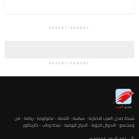
ADVERTISEMENT
ADVERTISEMENT
شبكة صدى العرب الاخبارية - سياسة - اقتصاد - تكنولوجيا - رياضة - فن
ومجتمع - الاحوال الجوية - الابراج اليومية - صحة وطب - كاريكاتور
نأتي لكم بأفضل المواضيع