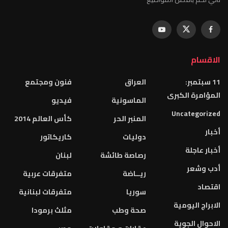
الاقسام
11 سبتمبر:
العراق
فنون ومجتمع
المؤامرة الكبرى
الماسونية
فيديو
Uncategorized
المنبر الحر
كأس العالم 2014
أخبار
دوليات
كاريكاتور
أخبار عاجلة
رصاصة طائشة
لبنان
أدب وشعر
ريــاضة
متفرقات عربية
اقتصاد
سوريا
متفرقات لبنانية
الابراج اليومية
صحة وطب
مثلث برمودا
الاحوال الجوية