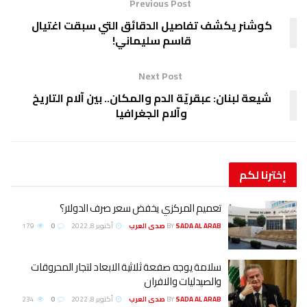
Previous Post
كوشنر يكشف تفاصيل الدقائق التي سبقت اغتيال
قاسم سليماني!
Next Post
شيعة لبنان: عبقريّة الدم والمكان.. بين آلام التاريخ
وآلام الجغرافيا
إخترنا
لكم
تعميم المركزي يخفض سعر صرف الدولار؟
SADA AL ARAB صدى العرب
BY
أكتوبر 8, 2022
0
179
سلامة يوجه صفعة ثلاثية الابعاد لتجار المحروقات
والصيدليات والافران
SADA AL ARAB صدى العرب
BY
أكتوبر 8, 2022
0
234