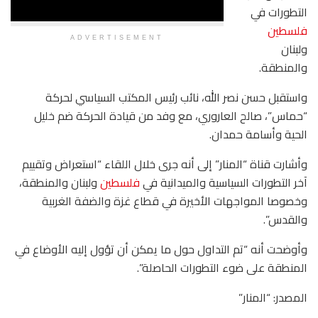
التطورات في
فلسطين
ADVERTISEMENT
ولبنان
والمنطقة.
واستقبل حسن نصر الله، نائب رئيس المكتب السياسي لحركة
“حماس”، صالح العاروري، مع وفد من قيادة الحركة ضم خليل
الحية وأسامة حمدان.
وأشارت قناة “المنار” إلى أنه جرى خلال اللقاء “استعراض وتقييم
آخر التطورات السياسية والميدانية في
فلسطين
ولبنان والمنطقة،
وخصوصا المواجهات الأخيرة في قطاع غزة والضفة الغربية
والقدس”.
وأوضحت أنه “تم التداول حول ما يمكن أن تؤول إليه الأوضاع في
المنطقة على ضوء التطورات الحاصلة”.
المصدر: “المنار”