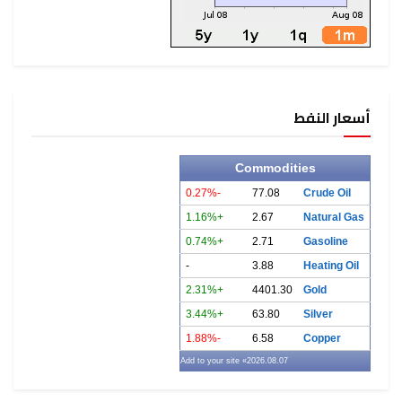
أسعار النفط
Commodities
-0.27%
77.08
Crude Oil
+1.16%
2.67
Natural Gas
+0.74%
2.71
Gasoline
-
3.88
Heating Oil
+2.31%
4401.30
Gold
+3.44%
63.80
Silver
-1.88%
6.58
Copper
» Add to your site
2026.08.07