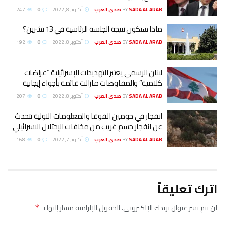
SADA AL ARAB صدى العرب
BY
أكتوبر 8, 2022
0
247
ماذا ستكون نتيجة الجلسة الرئاسية في 13 تشرين؟
SADA AL ARAB صدى العرب
BY
أكتوبر 8, 2022
0
192
لبنان الرسمي يعتبر التهديدات الإسرائيلية “عراضات
كلامية” والمفاوضات مازالت قائمة بأجواء إيجابية
SADA AL ARAB صدى العرب
BY
أكتوبر 8, 2022
0
207
انفجار في حومين الفوقا والمعلومات الاولية تتحدث
عن انفجار جسم غريب من مخلفات الإحتلال الاسرائيلي
SADA AL ARAB صدى العرب
BY
أكتوبر 7, 2022
0
168
اترك تعليقاً
لن يتم نشر عنوان بريدك الإلكتروني.
الحقول الإلزامية مشار إليها بـ
*