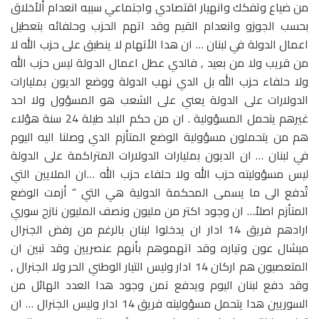
من ضياع وتفكك وانهيار اقتصادي واجتماعي سببه انعدام ألأخلاق
بحسب الجوزو وانعدام القيم وقد اتهم الحزب وحلفائه بتعطيل
اعمال الدولة في لبنان … ان هدا الأتهام لا ينطبق على حزب الله لا
من قريب ولا من بعيد , فالدي عطل اعمال الدولة ليس حزب الله
ولا حلفاء حزب الله بل الدي نهب الدولة ووضع الديون بمليارات
الدولارات على الدولة يعني على الشعب هو المسؤول ولا احد
غيرهم يتحمل المسؤولية . ان من حكم البلد طيلة 24 سنة هؤلاء
هم من يتحملون مسؤولية الوضع المتأزم الدي وصلنا اليه اليوم
في لبنان … ان الديون بمليارات الدولارات المتراكمة على الدولة
ليس مسؤوليته حزب الله ولا حلفاء حزب الله …ان الملايين التي
تُدفع الى ما يسمى المحكمة الدولية هي التي ” أزمت الوضع
المتأزم اصلاً… ان وجود اكتر من مليون ونصف المليون نازح سوري
ارادهم فريق 14 ادار ان يدخلوا لبنان بالرغم من رفض الجنرال
ميشال عون وتياره وقد اتهموهم بأنهم عنصريين وقد تبين ان
المتعصبون هم اركان 14 ادار وليس التيار الوطني الحر ولا الجنرال ,
وقد دفع لبنان اليوم ويدفع تمن وجود هدا العدد الهائل من
السوريين هدا يتحمل مسؤوليته فريق 14 ادار وليس الجنرال … ان