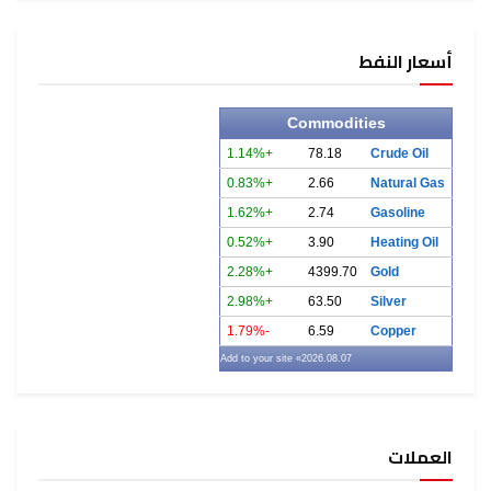
أسعار النفط
Commodities
+1.14%
78.18
Crude Oil
+0.83%
2.66
Natural Gas
+1.62%
2.74
Gasoline
+0.52%
3.90
Heating Oil
+2.28%
4399.70
Gold
+2.98%
63.50
Silver
-1.79%
6.59
Copper
» Add to your site
2026.08.07
العملات