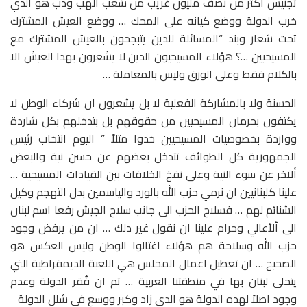
تجنيس اكتر من نصف مليون غريب من شعب الهب ودب هو الدي
خرب الدولة ووضع كيانه على المحك … ووضع العيش المشترك
تحت شعار وبند “المسائلة للدين يتبجحون بالعيش المشترك مع
المسيحيين …؟ هؤلاء المسيحيون الدين لا يشعرون بهدا العيش الا
بالكلام فقط وعلى الورق وليس بالمعاملة …
الحسنة ولا بالمشاركة الفعلية لا بل يشعرون ان شركاء الوطن لا
يكتفون بحرمان المسيحيين من حقوقهم بل بتدخلهم بكل شاردة
وواردة بخصوصيات المسيحيين خدوا متلاً ” اليوم انتخاب رئيس
الجمهورية كل الطوائف تتدخل بعضهم عن حسن نية والبعض
ألآخر عن سوء النية وعلى نفخ الخلافات بين القيادات المسيحية …
علينا كلبنانيين ان نرمي حزب الله بالورد والياسمين بدل التهجم وكيل
الشنائم لهم … فسلاح الحزب الى جانب سلاح الجيش رفعا اسم لبنان
الى ألأعالي وحرام علينا ان نقول غير دلك … ان من يرفض وجود
حزب الله وسلاحة هم هؤلاء اغتالوا الوطن وليس العكس هو
الصحيح … ان تعطيل اعمال المجلس هي اللعبة الديمقراطية التي
يتحلى لبنان بها في منطقتنا العربية … تم ان فُقر الدولة وعدم
وجود اصلاً لهده الدولة هو الدي زاد وكبر ووسع في شلل الدولة