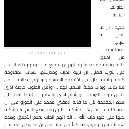
الطوائف
اللبنانية
صحيح , ان ما
يتحلى به
شباب
المقاومة
ADVERTISEMENT
من اخلاق
عالية وتربية حميدة يشهد لهم بها جميع من عرفهم دلك ان دل
على شيء فعلى ان تربية الحزب ومدرستها لشباب المقاومة
كافية وافية لتدلل على اخلاقهم الحميدة وتربيتهم الصالحة … من
هنا كانت وبدأت محبة الشعب لهم … وأهل الجنوب خاصة ادرى
الناس بهده التربية … اورشليم ادرى بشعابها … لمادا اتيت على
هده المقدمة لأن ما قاله المفتي محمد علي الجوزو على ان
المشكلة في لبنان هي مشكلة اخلاق وقد وضع اللوم والمشكلة
كلها على ظهر حزب الله … انه اتهم الحزب بعدم ألأخلاق وهده
لغة لا نقبلها ومرفوضة كلياً من قبلنا ..من ان ما وصل اليه لبنان