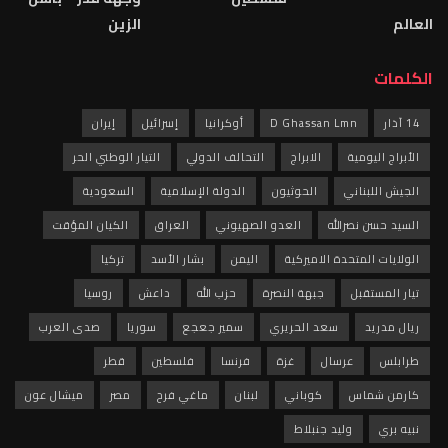
العالم
الزين
الكلمات
14 آذار
D Ghassan Lmn
أوكرانيا
إسرائيل
إيران
الأبراج اليومية
الابراج
التحالف الدولي
التيار الوطني الحر
الجيش اللبناني
الحوثيون
الدولة الإسلامية
السعودية
السيد حسن نصرالله
العدو الصهيوني
العراق
الكيان المؤقت
الولايات المتحدة الاميركية
اليمن
بشار الأسد
تركيا
تيار المستقبل
جبهة النصرة
حزب الله
داعش
روسيا
ريال مدريد
سعد الحريري
سمير جعجع
سوريا
صدى العرب
طرابلس
عرسال
غزة
فرنسا
فلسطين
قطر
كارمن شماس
كوباني
لبنان
ماغي فرح
مصر
ميشال عون
نبيه بري
وليد جنبلاط