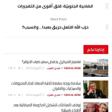
الضاحية الجنوبيّة: قلق أقوى من التفجيرات
Next Post
حزب الله افتعل حريق بعبدا .. والسبب!!
إخترنا
لكم
تعميم المركزي يخفض سعر صرف الدولار؟
SADA AL ARAB صدى العرب
BY
أكتوبر 8, 2022
0
179
سلامة يوجه صفعة ثلاثية الابعاد لتجار المحروقات
والصيدليات والافران
SADA AL ARAB صدى العرب
BY
أكتوبر 8, 2022
0
234
توقف المباحثات لتشكيل الحكومة الميقاتية بعد
أطماع باسيلية