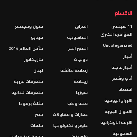
الاقسام
11 سبتمبر:
العراق
فنون ومجتمع
المؤامرة الكبرى
الماسونية
فيديو
Uncategorized
المنبر الحر
كأس العالم 2014
أخبار
دوليات
كاريكاتور
أخبار عاجلة
رصاصة طائشة
لبنان
أدب وشعر
ريــاضة
متفرقات عربية
اقتصاد
سوريا
متفرقات لبنانية
الابراج اليومية
صحة وطب
مثلث برمودا
الاحوال الجوية
عقارات و مقاولات
مصر
الازمة الاوكرانية
علوم و تكنولوجيا
ملفات
السعودية
فلسطين
وجهة قدر – باسل