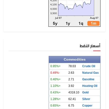
أسعار النفط
Commodities
+0.95%
78.03
Crude Oil
-0.49%
2.63
Natural Gas
+0.40%
2.71
Gasoline
+1.10%
3.92
Heating Oil
+0.43%
4318.10
Gold
+1.28%
62.41
Silver
+0.65%
6.75
Copper