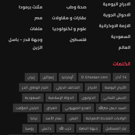
الابراج اليومية
صحة وطب
مثلث برمودا
الاحوال الجوية
عقارات و مقاولات
مصر
الازمة الاوكرانية
علوم و تكنولوجيا
ملفات
السعودية
فلسطين
وجهة قدر – باسل
العالم
الزين
الكلمات
14 آذار
D Ghassan Lmn
أوكرانيا
إسرائيل
إيران
الأبراج اليومية
الابراج
التحالف الدولي
التيار الوطني الحر
الجيش اللبناني
الحوثيون
الدولة الإسلامية
السعودية
السيد حسن نصرالله
العدو الصهيوني
العراق
الكيان المؤقت
الولايات المتحدة الاميركية
اليمن
بشار الأسد
تركيا
تيار المستقبل
جبهة النصرة
حزب الله
داعش
روسيا