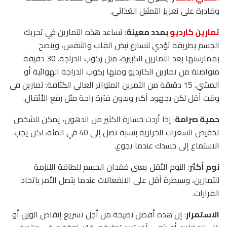
وقادرة على تعزيز التمثيل الغذائي.
تمارين كارديو
بمدد معينة
: تساعد هذه التمارين في تحريك
الجسم بطريقة تؤدي لتسارع نبض القلب والتنفس، وينصح
بممارستها بعد التمارين الكبيرة، مثل ركوب الدراجة. 30 دقيقة
متواصلة من تمارين الكارديو ومنها ركوب الدراجة الهوائية أو
المشي. 15 دقيقة من التمرين المتواتر العالي الكثافة: تمارين في
وقت أقل لكن بجهود أكبر وبدون فترة راحة مثل رفع الأثقال.
حمية صرامة
: إذا أردت خسارة الكثير من الدهون، يمكن للشخص
تخفيض السعرات الحرارية بنسبة تصل إلى 40 في المئة، لكن يجب
الاستماع إلى جسدك عندما يجوع.
نوم أكثر
: النوم الأقل يعني فقدان الجسم للطاقة اللازمة
للتمارين، وسيطرة أقل على الانفعالات عندما يتصل الأمر باتخاذ
القرارات.
الاستمرار
: إن هذه أفضل نصيحة من أجل تسريع إنقاص الوزن أو