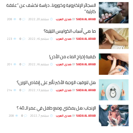
السجائر الإلكترونية وكورونا.. دراسة تكشف عن “علاقة
كارثية”
SADA AL ARAB صدى العرب
BY
سبتمبر 20, 2022
0
208
ما هي أسباب الكوابيس الليلية؟
SADA AL ARAB صدى العرب
BY
سبتمبر 16, 2022
0
223
كيفية إخراج الماء من الأذن!
SADA AL ARAB صدى العرب
BY
سبتمبر 16, 2022
0
201
هل لتوقيت الوجبة الأكبر تأثير على إنقاص الوزن؟
SADA AL ARAB صدى العرب
BY
سبتمبر 13, 2022
0
214
الإنجاب: هل يمكنني وضع طفل في عمر الـ 40 ؟
SADA AL ARAB صدى العرب
BY
سبتمبر 7, 2022
0
208