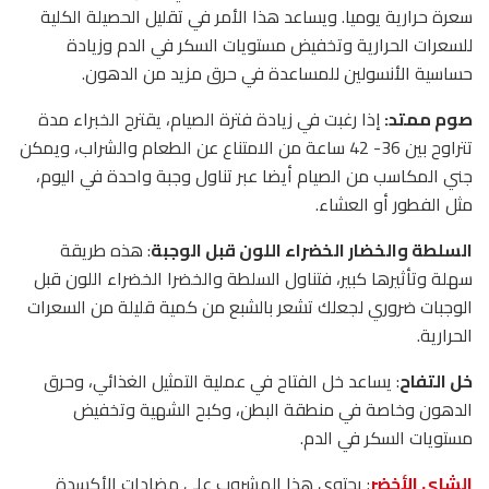
سعرة حرارية يوميا. ويساعد هذا الأمر في تقليل الحصيلة الكلية
للسعرات الحرارية وتخفيض مستويات السكر في الدم وزيادة
حساسية الأنسولين للمساعدة في حرق مزيد من الدهون.
صوم ممتد:
إذا رغبت في زيادة فترة الصيام، يقترح الخبراء مدة
تتراوح بين 36- 42 ساعة من الامتناع عن الطعام والشراب، ويمكن
جني المكاسب من الصيام أيضا عبر تناول وجبة واحدة في اليوم،
مثل الفطور أو العشاء.
السلطة والخضار الخضراء اللون قبل الوجبة
: هذه طريقة
سهلة وتأثيرها كبير، فتناول السلطة والخضرا الخضراء اللون قبل
الوجبات ضروري لجعلك تشعر بالشبع من كمية قليلة من السعرات
الحرارية.
خل التفاح
: يساعد خل الفتاح في عملية التمثيل الغذائي، وحرق
الدهون وخاصة في منطقة البطن، وكبح الشهية وتخفيض
مستويات السكر في الدم.
الشاي الأخضر
: يحتوي هذا المشروب على مضادات الأكسدة