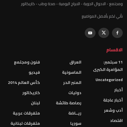
ومجتمع - الاحوال الجوية - الابراج اليومية - صحة وطب - كاريكاتور
نأتي لكم بأفضل المواضيع
الاقسام
11 سبتمبر:
العراق
فنون ومجتمع
المؤامرة الكبرى
الماسونية
فيديو
Uncategorized
المنبر الحر
كأس العالم 2014
أخبار
دوليات
كاريكاتور
أخبار عاجلة
رصاصة طائشة
لبنان
أدب وشعر
ريــاضة
متفرقات عربية
اقتصاد
سوريا
متفرقات لبنانية