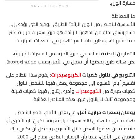
خسارة الوزن.
ADVERTISEMENT
ما المعادلة
الأساسية للتخلص من الوزن الزائد؟ الطريق الوحيد الذي يؤدي إلى
جسم رشيق يخلو من الدهون الزائدة هو حرق سعرات حرارية أكثر
مما تستهلك، ويطلق عليه اسم “العجز في السعرات الحرارية”.
التمارين البدنية
تساعد في حرق المزيد من السعرات الحرارية،
لكن هناك طرق يمكنها أن تعجل في الأمر، بحسب موقع (boxrox).
التنويع في تناول كميات
الكربوهيدرات
: يقوم هذا النظام على
تقسيم أيام الأسبوع إلى مجموعة يمكن فيها للشخص تناول
كميات كبيرة من
الكربوهيدرات
وأخرى يتناول فيها كميات قليلة
ومجموعة ثالث لا يتناول فيها هذه العناصر الغذائية.
يومان بسعرات حرارية أقل
: في بعض الأيام، يقصر الشخص
طعامه على ما يعادل 500 سعرة حرارية، وقد تكون تلو الأخرى أو
منفصلة عن بعضها البعض خلال الأسبوع، ويفضل أن يكون ذلك
ليومين على الأقل، علما بأن الإنسان العادي يحتاج إلى 2000