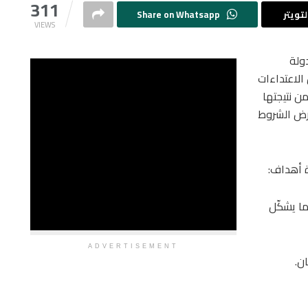
311
تويتر
Share on Whatsapp
VIEWS
ولة
الاعتداءات
ن نتيجتها
فرض الشروط
 أهداف:
ما يشكّل
ADVERTISEMENT