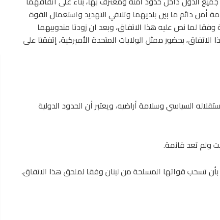
يع الدول داخل حدود آمنة ومعترف بها، بناء على اتفاقهما
امة أمن دائم ما بين بلديهما وتلافي التهديد واستعمال القوة
 وفقا لما نص عليه هذا الاتفاق، وبعد ان زودتا مندوبيهما
لاتفاق، بحضور ممثل الولايات المتحدة الأميركية، إتفقتا على
ستقلاله السياسي وسلامة أراضيه، ويعتبر أن الحدود الدولية
يت ولم تعد قائمة.
يل” بأن تسحب قواتها المسلحة من لبنان وفقا لملحق هذا الاتفاق.