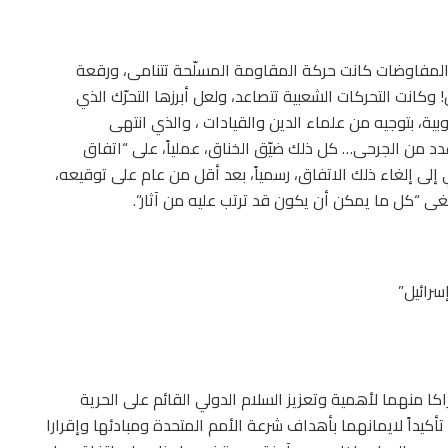
لمفاوضات كانت حركة المقاومة المسلّحة تتنامى، ورقعة
كانت التحركات الشعبية تتصاعد، ولعل أبرزها التحرّك الذي
ية، بتوجيه من علماء الدين والقيادات ، والذي انتهى
 من الجرحى… كل ذلك ضيّق الخناق، عملياً، على “اتفاق
ني إلى إلغاء ذلك الاتفاق، رسمياً، بعد أقل من عام على توقيعه،
لغى “كل ما يمكن أن يكون قد ترتب عليه من آثار”.
سرائيل”
ا منهما لأهمية وتعزيز السلام الدولي القائم على الحرية
أكيداً لايمانهما بأهداف شرعة الأمم المتحدة ومبادئها وإقرارا