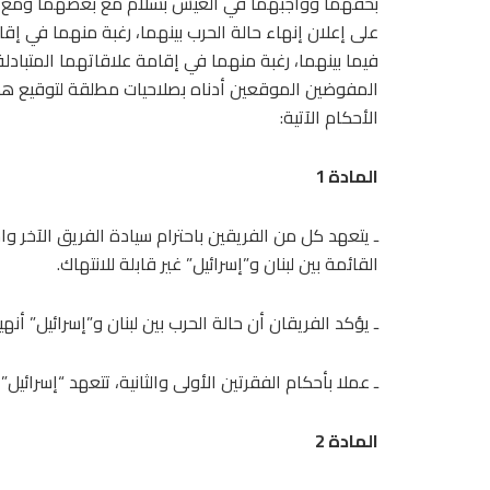
بحقهما وواجبهما في العيش بسلام مع بعضهما ومع جم
على إعلان إنهاء حالة الحرب بينهما، رغبة منهما في إق
فيما بينهما، رغبة منهما في إقامة علاقاتهما المتبادلة
المفوضين الموقعين أدناه بصلاحيات مطلقة لتوقيع هذا ا
الأحكام الآتية:
المادة 1
ـ يتعهد كل من الفريقين باحترام سيادة الفريق الآخر وا
القائمة بين لبنان و”إسرائيل” غير قابلة للانتهاك.
ـ يؤكد الفريقان أن حالة الحرب بين لبنان و”إسرائيل” أنه
ـ عملا بأحكام الفقرتين الأولى والثانية، تتعهد “إسرائ
المادة 2