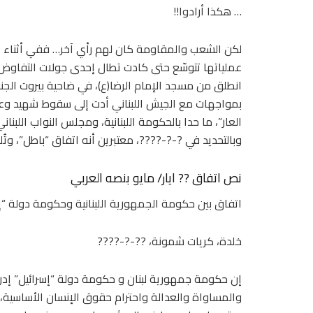
… هكذا أرادوا!!
لكن الشعب والمقاومة كان لهم رأي آخر… ففي أثناء ا
عملياتها تتوسّع حتى كادت تطال إحدى جولات التفاوض! و
انطلق من مسجد الإمام الرضا(ع)، في ضاحية بيروت الجنوب
بمواجهات مع الجيش اللبناني أدت إلى سقوط شهيد وعدد
العار”، ما حدا بالحكومة اللبنانية، ومجلس النواب اللبنا
وبالتحديد في ?-?-????، معتبرين أنه اتفاق “باطل”، وتُ
نص اتفاق ?? ايار/ مايو بنصه العربي
اتفاق بين حكومة الجمهورية اللبنانية وحكومة دولة “إ
خلدة، كريات شمونة، ??-?-????
إن حكومة جمهورية لبنان و حكومة دولة “إسرائيل” إدراك
والمساواة والعدالة واحترام حقوق الإنسان الأساسية، ت