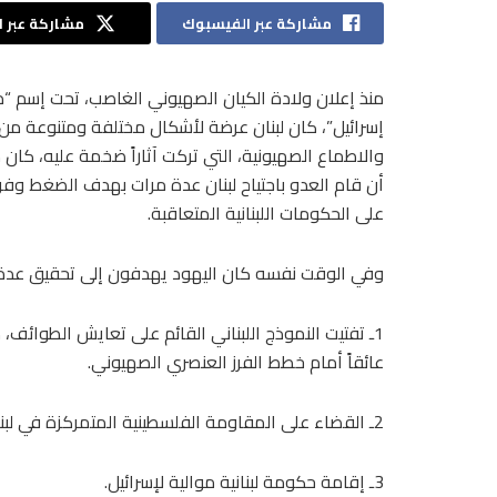
مشاركة عبر الفيسبوك
مشاركة عبر ال
منذ إعلان ولادة الكيان الصهيوني الغاصب، تحت إسم “د
إسرائيل”، كان لبنان عرضة لأشكال مختلفة ومتنوعة من 
والاطماع الصهيونية، التي تركت آثاراً ضخمة عليه، كان م
أن قام العدو باجتياح لبنان عدة مرات بهدف الضغط و
على الحكومات اللبنانية المتعاقبة.
وفي الوقت نفسه كان اليهود يهدفون إلى تحقيق عدة
1ـ تفتيت النموذج اللبناني القائم على تعايش الطوائف، 
عائقاً أمام خطط الفرز العنصري الصهيوني.
2ـ القضاء على المقاومة الفلسطينية المتمركزة في لبنان.
3ـ إقامة حكومة لبنانية موالية لإسرائيل.