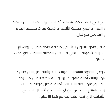
ا في العام ???? عندما نفذّت اجتياحها الأكبر للبنان، وتمكنت
 المدن والقرى وقتلت الألاف، وأخرجت قوات منظمة التحرير
 التفاوص مع لبنان.
 في فندق ليبانون بيتش في منطقة خلدة جنوبي بيروت، ثم
 “كريات شمونة” شمالي فلسطين المحتلة بالتناوب.. حتى ??-?
أيار”.
، وعلى التعهد بانسحاب القوات “الإسرائيلية” من لبنان خلال ?-??
يها ترتيبات أمنية متفق عليها، وتأليف لجنة اتصال مشتركة
، وتنبثق منها لجنة الترتيبات الأمنية، ولجان فرعية، وإنشاء
ارية، وامتناع كل فريق عن أي شكل من أشكال الدعاوى
لأنظمة التي تعتبر متعارضة مع هذا الاتفاق.