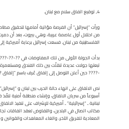
4ـ توقيع اتفاق سلام مع لبنان.
ورأت “إسرائيل” أن الفرصة مؤاتية أمامها لتحقيق مطامعه
من احتلال أول عاصمة عربية، وهي بيروت، بعد أن دمرت
الفلسطينية من لبنان. فسعت إسرائيل برعاية أميركية إلى
بدأت الجولة الأولى من تلك المفاوضات في ??-??-????
تبعتها جولات عديدة تنقلّت بين ذلك الفندق ومستعمرة
-???? حين أعلن التوصل إلى إتفاق عُرف باسم “إتفاق ?? 
نص الاتفاق على انهاء حالة الحرب بين لبنان و “إسرائيل”
أسبوعاً من سريان الاتفاق، وإنشاء منطقة أمنية تنفّذ ف
لبنانية ـ “إسرائيلية” ـ أميركية للإشراف على تنفيذ الاتفاق
مكاتب اتصال في البلدين، والتفاوض لعقد اتفاقات تج
المعادية للفريق الآخر، والغاء المعاهدات والقوانين وا