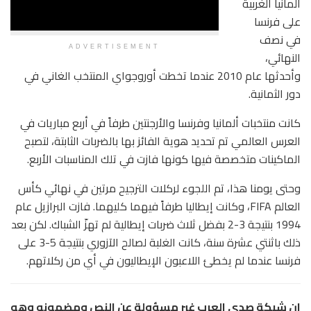
ألمانيا الغربية
على فرنسا
في نصف
ADVERTISEMENT
النهائي،
وأحدثها عام 2010 عندما تخطت أوروجواي المنتخب الغاني في
دور الثمانية.
كانت منتخبات ألمانيا وفرنسا والأرجنتين طرفاً في أربع مباريات في
العرس العالمي تم تحديد هوية الفائز بها بالضربات الثابتة، لتصبح
الماكينات متخصصة فيها كونها فازت في تلك المناسبات الأربع.
وحتى يومنا هذا، تم اللجوء لركلات الترجيح مرتين في نهائي كأس
العالم FIFA، وكانت إيطاليا طرفاً فيهما كليهما. فازت البرازيل عام
1994 بنتيجة 3-2 بفضل ثلاث ضربات إيطالية لم تهزّ الشباك. لكن بعد
ذلك باثنتي عشرة سنة، كانت الغلبة لصالح الآزوري بنتيجة 5-3 على
فرنسا عندما لم يخطئ اللاعبون الإيطاليون في أي من ركلاتهم.
ان شبكة صدى العرب غير مسؤولة عن النص ومضمونه وهو