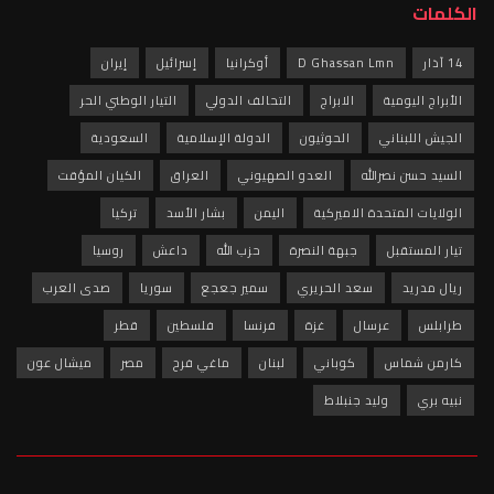
الكلمات
14 آذار
D Ghassan Lmn
أوكرانيا
إسرائيل
إيران
الأبراج اليومية
الابراج
التحالف الدولي
التيار الوطني الحر
الجيش اللبناني
الحوثيون
الدولة الإسلامية
السعودية
السيد حسن نصرالله
العدو الصهيوني
العراق
الكيان المؤقت
الولايات المتحدة الاميركية
اليمن
بشار الأسد
تركيا
تيار المستقبل
جبهة النصرة
حزب الله
داعش
روسيا
ريال مدريد
سعد الحريري
سمير جعجع
سوريا
صدى العرب
طرابلس
عرسال
غزة
فرنسا
فلسطين
قطر
كارمن شماس
كوباني
لبنان
ماغي فرح
مصر
ميشال عون
نبيه بري
وليد جنبلاط