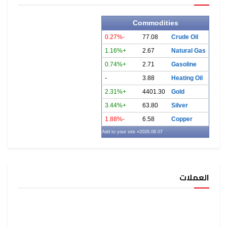
Commodities
-0.27%
77.08
Crude Oil
+1.16%
2.67
Natural Gas
+0.74%
2.71
Gasoline
-
3.88
Heating Oil
+2.31%
4401.30
Gold
+3.44%
63.80
Silver
-1.88%
6.58
Copper
» Add to your site
2026.08.07
العملات