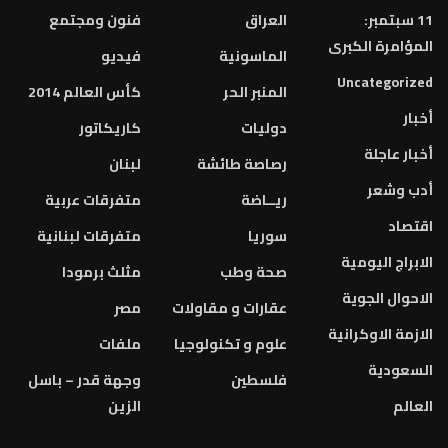
11 سبتمبر:
العراق
فنون ومجتمع
المؤامرة الكبرى
الماسونية
فيديو
Uncategorized
المنبر الحر
كأس العالم 2014
أخبار
دوليات
كاريكاتور
أخبار عاجلة
رصاصة طائشة
لبنان
أدب وشعر
ريــاضة
متفرقات عربية
اقتصاد
سوريا
متفرقات لبنانية
الابراج اليومية
صحة وطب
مثلث برمودا
الاحوال الجوية
عقارات و مقاولات
مصر
الازمة الاوكرانية
علوم و تكنولوجيا
ملفات
السعودية
فلسطين
وجهة قدر – باسل
العالم
الزين