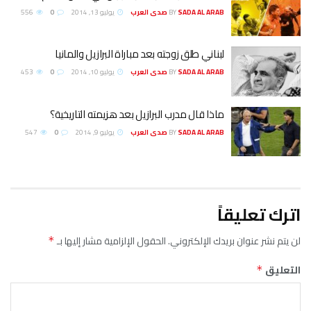
SADA AL ARAB صدى العرب
BY
يوليو 13, 2014
0
556
لبناني طلق زوجته بعد مباراة البرازيل والمانيا
SADA AL ARAB صدى العرب
BY
يوليو 10, 2014
0
453
ماذا قال مدرب البرازيل بعد هزيمته التاريخية؟
SADA AL ARAB صدى العرب
BY
يوليو 9, 2014
0
547
اترك تعليقاً
لن يتم نشر عنوان بريدك الإلكتروني.
الحقول الإلزامية مشار إليها بـ
*
التعليق
*