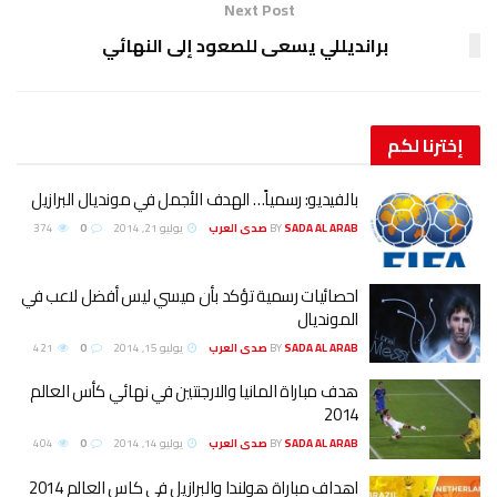
Next Post
برانديللي يسعى للصعود إلى النهائي
إخترنا
لكم
بالفيديو: رسمياً… الهدف الأجمل في مونديال البرازيل
SADA AL ARAB صدى العرب
BY
يوليو 21, 2014
0
374
احصائيات رسمية تؤكد بأن ميسي ليس أفضل لاعب في
المونديال
SADA AL ARAB صدى العرب
BY
يوليو 15, 2014
0
421
هدف مباراة المانيا والارجنتين في نهائي كأس العالم
2014
SADA AL ARAB صدى العرب
BY
يوليو 14, 2014
0
404
اهداف مباراة هولندا والبرازيل في كاس العالم 2014