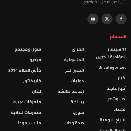
نأتي لكم بأفضل المواضيع
الاقسام
11 سبتمبر:
العراق
فنون ومجتمع
المؤامرة الكبرى
الماسونية
فيديو
Uncategorized
المنبر الحر
كأس العالم 2014
أخبار
دوليات
كاريكاتور
أخبار عاجلة
رصاصة طائشة
لبنان
أدب وشعر
ريــاضة
متفرقات عربية
اقتصاد
سوريا
متفرقات لبنانية
الابراج اليومية
صحة وطب
مثلث برمودا
الاحوال الجوية