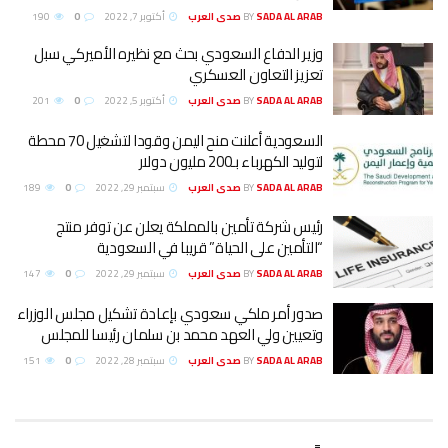
SADA AL ARAB صدى العرب
BY
أكتوبر 7, 2022
0
190
وزير الدفاع السعودي بحث مع نظيره الأميركي سبل
تعزيز التعاون العسكري
SADA AL ARAB صدى العرب
BY
أكتوبر 5, 2022
0
201
السعودية أعلنت منح اليمن وقودا لتشغيل 70 محطة
لتوليد الكهرباء بـ200 مليون دولار
SADA AL ARAB صدى العرب
BY
سبتمبر 29, 2022
0
189
‏رئيس شركة تأمين بالمملكة يعلن عن توفر منتج
“التأمين على الحياة” قريبا في السعودية
SADA AL ARAB صدى العرب
BY
سبتمبر 29, 2022
0
147
صدور أمر ملكي سعودي بإعادة تشكيل مجلس الوزراء
وتعيين ولي العهد محمد بن سلمان رئيسا للمجلس
SADA AL ARAB صدى العرب
BY
سبتمبر 28, 2022
0
151