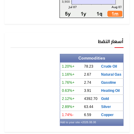
أسعار النفط
Commodities
+1.20%
78.23
Crude Oil
+1.16%
2.67
Natural Gas
+1.76%
2.74
Gasoline
+0.63%
3.91
Heating Oil
+2.12%
4392.70
Gold
+2.89%
63.44
Silver
-1.74%
6.59
Copper
» Add to your site
2026.08.06