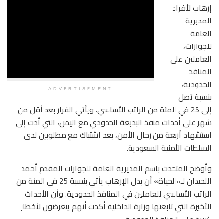
إرهاب لأفراد
المديرية
العامة
للجوازات،
العاملين على
المنافذ
الحدودية،
ADVERTISEMENT
بنسبة تصل
إلى 25 في المئة من الراتب الأساسي. ويأتي القرار بعد أقل من
شهر على أحداث منفذ البديعة الحدودي مع اليمن، التي أدت إلى
استشهاد أربعة من رجال الأمن، بعد اشتباك مع مطلوبين لدى
السلطات الأمنية السعودية.
وأوضح المتحدث باسم المديرية العامة للجوازات المقدم أحمد
اللحيدان لـ«الحياة» أن بدل الإرهاب يأتي بنسبة 25 في المئة من
الراتب الأساسي للعاملين في المنافذ الحدودية، وأن الأحداث
الأخيرة التي تابعتها وزارة الداخلية أكدت أنهم يتعرضون لأخطار
كبيرة على المنافذ الحدودية.