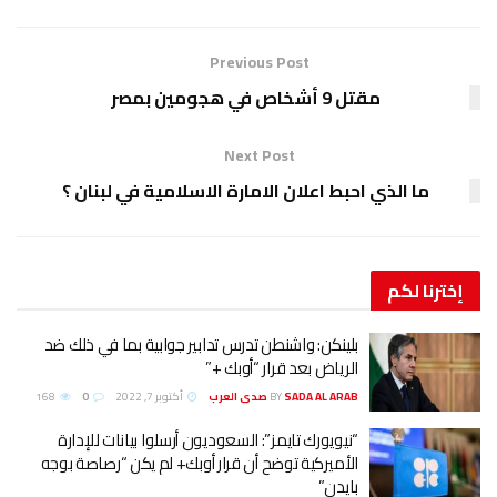
Previous Post
مقتل 9 أشخاص في هجومين بمصر
Next Post
ما الذي احبط اعلان الامارة الاسلامية في لبنان ؟
إخترنا
لكم
بلينكن: واشنطن تدرس تدابير جوابية بما في ذلك ضد
الرياض بعد قرار “أوبك +”
SADA AL ARAB صدى العرب
BY
أكتوبر 7, 2022
0
168
“نيويورك تايمز”: السعوديون أرسلوا بيانات للإدارة
الأميركية توضح أن قرار أوبك+ لم يكن “رصاصة بوجه
بايدن”