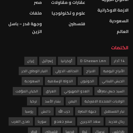
عقارات و مقاولات
مصر
الازمة الاوكرانية
علوم و تكنولوجيا
ملفات
السعودية
فلسطين
وجهة قدر – باسل
العالم
الزين
الكلمات
14 آذار
D Ghassan Lmn
أوكرانيا
إسرائيل
إيران
الأبراج اليومية
الابراج
التحالف الدولي
التيار الوطني الحر
الجيش اللبناني
الحوثيون
الدولة الإسلامية
السعودية
السيد حسن نصرالله
العدو الصهيوني
العراق
الكيان المؤقت
الولايات المتحدة الاميركية
اليمن
بشار الأسد
تركيا
تيار المستقبل
جبهة النصرة
حزب الله
داعش
روسيا
ريال مدريد
سعد الحريري
سمير جعجع
سوريا
صدى العرب
طرابلس
عرسال
غزة
فرنسا
فلسطين
قطر