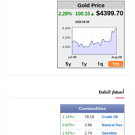
Gold Pr
2.28%
▲100.10
2026.08.08
Commodi
+1.14%
78.18
+0.83%
2.66
+1.62%
2.74