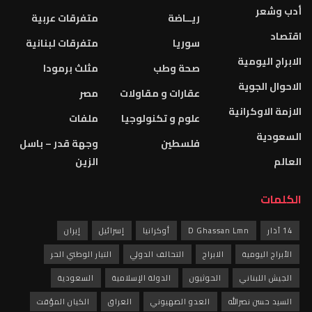
ريــاضة
متفرقات عربية
سوريا
متفرقات لبنانية
صحة وطب
مثلث برمودا
عقارات و مقاولات
مصر
علوم و تكنولوجيا
ملفات
فلسطين
وجهة قدر – باسل
الزين
D Ghass
أوكرانيا
إسرائيل
إيران
لابراج
التحالف الدولي
التيار الوطني الحر
الحوثيون
الدولة الإسلامية
السعودية
العدو الصهيوني
العراق
الكيان المؤقت