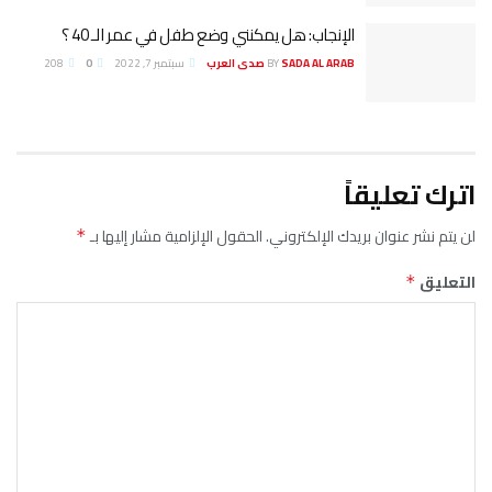
لإنجاب: هل يمكنني وضع طفل في عمر الـ 40 ؟
SADA AL ARA صدى العرب
BY
سبتمبر 7, 2022
0
208
دك الإلكتروني.
الحقول الإلزامية مشار إليها بـ
*