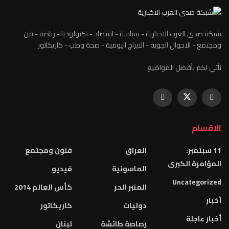
ارية - سياسة - اقتصاد - تكنولوجيا - رياضة - فن
وية - الابراج اليومية - صحة وطب - كاريكاتور
واضيع
العراق
فنون ومجتمع
الماسونية
فيديو
المنبر الحر
كأس العالم 2014
دوليات
كاريكاتور
رصاصة طائشة
لبنان