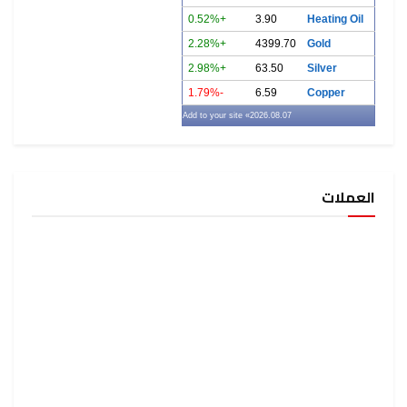
+0.52%
3.90
+2.28%
4399.7
+2.98%
63.50
-1.79%
6.59
» Add to your site
2026.08.07