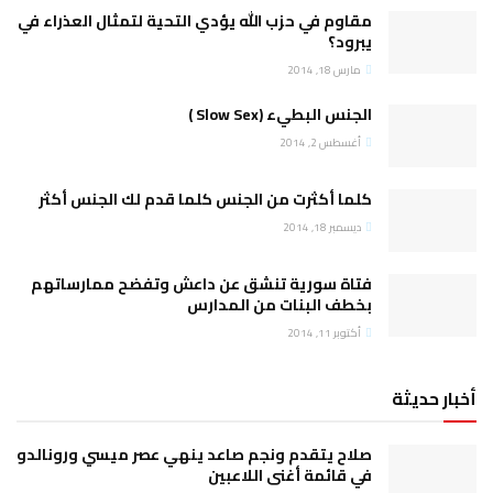
وم في حزب الله يؤدي التحية لتمثال العذراء في
ود؟
18, 2014
س البطيء (Slow Sex )
طس 2, 2014
ا أكثرت من الجنس كلما قدم لك الجنس أكثر
ر 18, 2014
ة سورية تنشق عن داعش وتفضح ممارساتهم
ف البنات من المدارس
ر 11, 2014
ح يتقدم ونجم صاعد ينهي عصر ميسي ورونالدو
قائمة أغنى اللاعبين