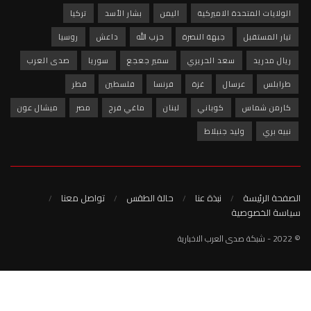
ميركية
اليمن
بشار الأسد
تركيا
بهة النصرة
حزب الله
داعش
روسيا
 الحريري
سمير جعجع
سوريا
صدى العرب
غزة
فرنسا
فلسطين
قطر
وباني
لبنان
ماغي فرح
مصر
ميشال عون
نبلاط
نبذة عنا
حالة الطقس
تواصل معنا