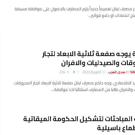
ر مصرف لبنان تعميماً جديداً يلزم المصارف بالحصول على موافقة مسبقة
ح اعتمادات او دفع فواتير...
يوجه صفعة ثلاثية الابعاد لتجار
قات والصيدليات والافران
لعرب
BY
أكتوبر 8, 2022
0
234
 الاقتصادي، وجه حاكم مصرف لبنان صفعة ثلاثية الابعاد لتجار المحروقات
والافران طالبا من المصارف استثنائيا اخذ موافقة...
لمباحثات لتشكيل الحكومة الميقاتية
ماع باسيلية