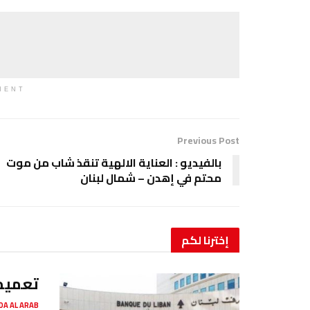
MENT
Previous Post
بالفيديو : العناية الالهية تنقذ شاب من موت
محتم في إهدن – شمال لبنان
إخترنا
لكم
تعميم
SADA AL ARAB صدى ا