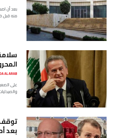
بعد أن اصد
منه قبل فت
سلامة 
المحرو
SADA AL ARAB صدى ا
على الصعيد
والصيدليات 
توقف ا
بعد أط