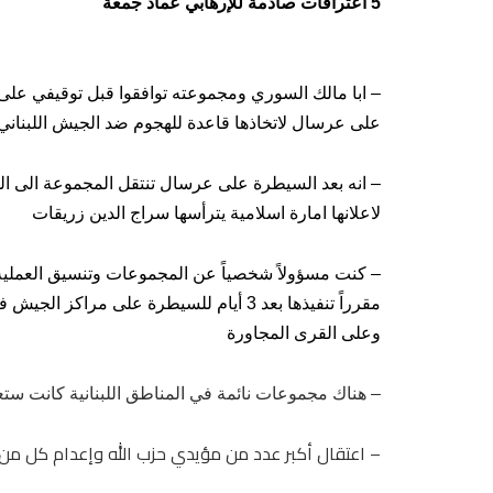
5 اعترافات صادمة للإرهابي عماد جمعة
– ابا مالك السوري ومجموعته توافقوا قبل توقيفي عل
على عرسال لاتخاذها قاعدة للهجوم ضد الجيش اللبناني
– انه بعد السيطرة على عرسال تنتقل المجموعة الى ا
لاعلانها امارة اسلامية يترأسها سراج الدين زريقات
– كنت مسؤولاً شخصياً عن المجموعات وتنسيق العملية
مقرراً تنفيذها بعد 3 أيام للسيطرة على مراكز ا
وعلى القرى المجاورة
–
هناك مجموعات نائمة في المناطق اللبنانية كانت ست
– اعتقال أكبر عدد من مؤيدي حزب الله وإعدام كل من يزيد عمره عن 15 عام