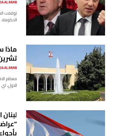
SADA AL ARAB صدى ا
توقفت الات
الحكومة، ا
تشرين
SADA AL ARAB صدى ا
الاول، اي 
لبنان 
“عراضا
بأجواء