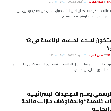
لعرب
BY
أكتوبر 8, 2022
0
247
صالات الحكومية بعد ان اعلن النائب جبران باسيل عن تغيير جوهري في
لامر الذي رفضه الرئيس نجيب ميقاتي....
ماذا ستكون نتيجة الجلسة الرئاسية في 13
؟
لعرب
BY
أكتوبر 8, 2022
0
192
معظم الافرقاء السياسيين يعلمون ان الجلسة الرئاسية التي اذا عقدت في 13 تشرين
هذا الشهر الحالي لن تحسم...
الرسمي يعتبر التهديدات الإسرائيلية
ت كلامية” والمفاوضات مازالت قائمة
 إيجابية